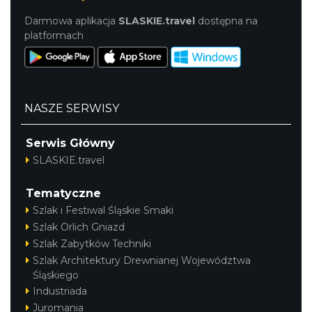
Darmowa aplikacja
SLASKIE.travel
dostępna na
platformach
NASZE SERWISY
Serwis Główny
SLASKIE.travel
Tematyczne
Szlak i Festiwal Śląskie Smaki
Szlak Orlich Gniazd
Szlak Zabytków Techniki
Szlak Architektury Drewnianej Województwa
Śląskiego
Industriada
Juromania