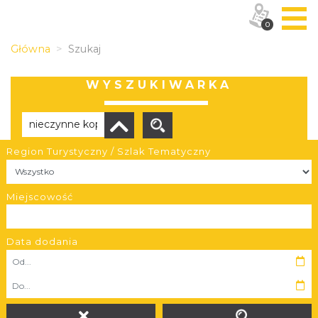
0
Główna
Szukaj
WYSZUKIWARKA
Region Turystyczny / Szlak Tematyczny
Brak wyników
Miejscowość
Data dodania
OBIEKTY I MIEJSCA
TRASY