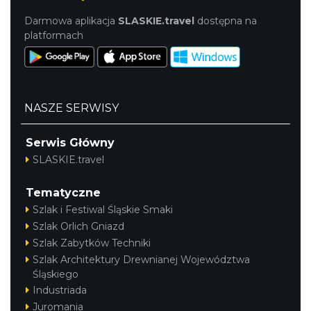
Darmowa aplikacja
SLASKIE.travel
dostępna na
platformach
NASZE SERWISY
Serwis Główny
SLASKIE.travel
Tematyczne
Szlak i Festiwal Śląskie Smaki
Szlak Orlich Gniazd
Szlak Zabytków Techniki
Szlak Architektury Drewnianej Województwa
Śląskiego
Industriada
Juromania