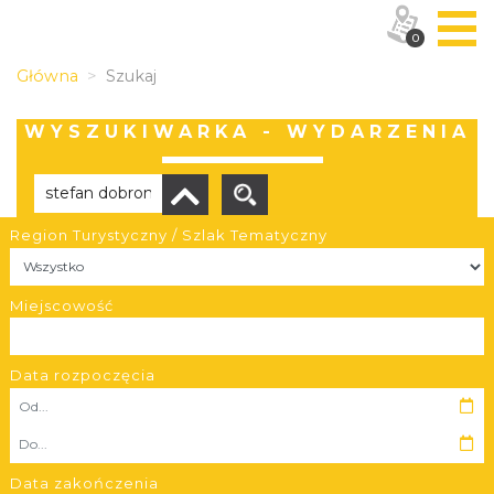
0
Główna
Szukaj
WYSZUKIWARKA - WYDARZENIA
Region Turystyczny / Szlak Tematyczny
Brak wyników
Miejscowość
Data rozpoczęcia
OBIEKTY I MIEJSCA
TRASY
Data zakończenia