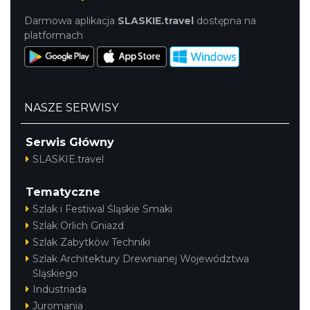
Darmowa aplikacja
SLASKIE.travel
dostępna na
platformach
NASZE SERWISY
Serwis Główny
SLASKIE.travel
Tematyczne
Szlak i Festiwal Śląskie Smaki
Szlak Orlich Gniazd
Szlak Zabytków Techniki
Szlak Architektury Drewnianej Województwa
Śląskiego
Industriada
Juromania