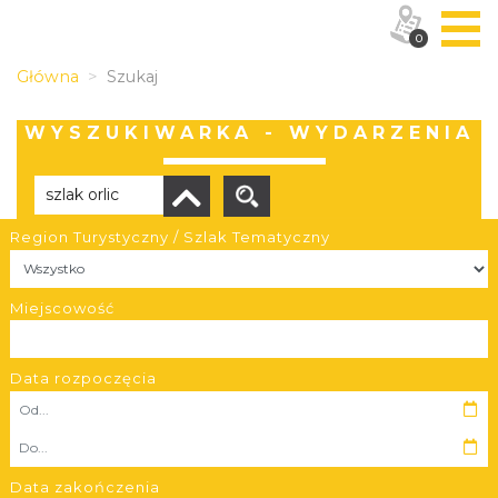
0
Główna
Szukaj
WYSZUKIWARKA - WYDARZENIA
Region Turystyczny / Szlak Tematyczny
Brak wyników
Miejscowość
Data rozpoczęcia
OBIEKTY I MIEJSCA
TRASY
Data zakończenia