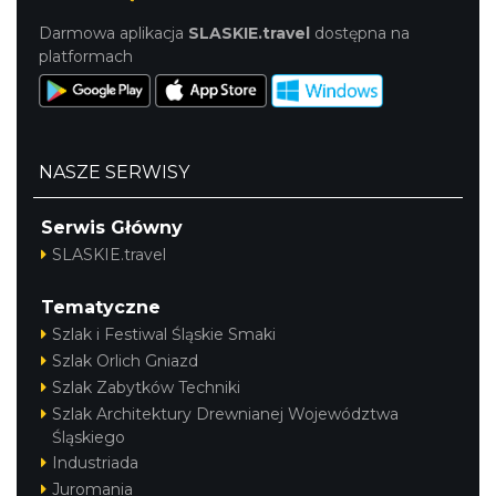
Darmowa aplikacja
SLASKIE.travel
dostępna na
platformach
NASZE SERWISY
Serwis Główny
SLASKIE.travel
Tematyczne
Szlak i Festiwal Śląskie Smaki
Szlak Orlich Gniazd
Szlak Zabytków Techniki
Szlak Architektury Drewnianej Województwa
Śląskiego
Industriada
Juromania