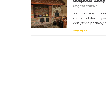
Gospoda Złoty
Częstochowa
Specjalnością resta
zarówno lokalni gośc
Wszystkie potrawy g
więcej >>