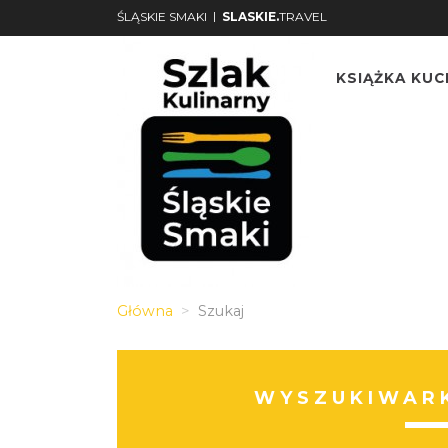
|
ŚLĄSKIE SMAKI
SLASKIE.
TRAVEL
KSIĄŻKA KU
Główna
Szukaj
WYSZUKIWARK