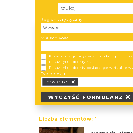
Region turystyczny
Region turystyczny
Wszystko
Miejscowość
Pokaż atrakcje turystyczne dodane przez u
Pokaż tylko obiekty 3D
Pokaż tylko obiekty posiadające wirtualne w
Typ obiektu
Typ obiektu Typ wypożyczalni
GOSPODA
WYCZYŚĆ
FORMULARZ
Liczba elementów:
1