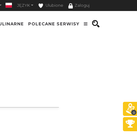
JĘZYK
Ulubione
Zaloguj
ULINARNE
POLECANE SERWISY
0
+
⤢
−