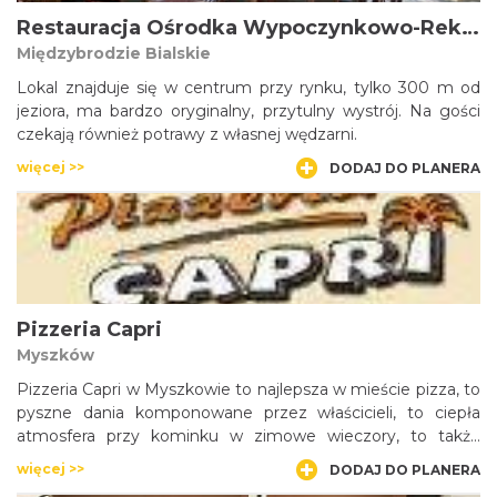
Restauracja Ośrodka Wypoczynkowo-Rekreacyjnego Silesia
Międzybrodzie Bialskie
Lokal znajduje się w centrum przy rynku, tylko 300 m od
jeziora, ma bardzo oryginalny, przytulny wystrój. Na gości
czekają również potrawy z własnej wędzarni.
więcej >>
DODAJ DO PLANERA
Pizzeria Capri
Myszków
Pizzeria Capri w Myszkowie to najlepsza w mieście pizza, to
pyszne dania komponowane przez właścicieli, to ciepła
atmosfera przy kominku w zimowe wieczory, to także
pełne wrażeń chwile w trakcie wyświetlanych na dużym
więcej >>
DODAJ DO PLANERA
ekranie zawodów sportowych.