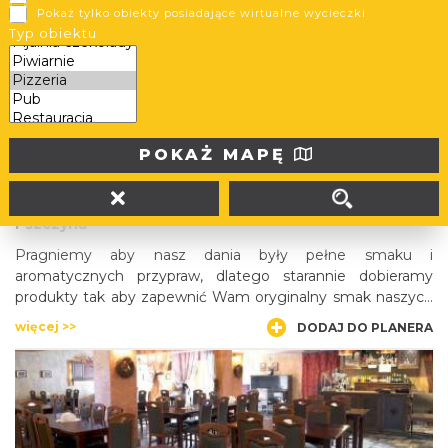
Pokaż tylko obiekty posiadające wirtualne wycieczki
Antalya- Doner Kebap
Typ obiektu
więcej >>
DODAJ DO PLANERA
POKAŻ MAPĘ
K2
Pszczyna
Pragniemy aby nasz dania były pełne smaku i
aromatycznych przypraw, dlatego starannie dobieramy
produkty tak aby zapewnić Wam oryginalny smak naszych
potraw i wyjątkową świeżosć
więcej >>
DODAJ DO PLANERA