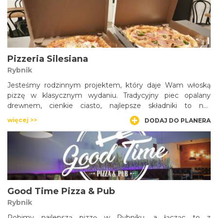
Pizzeria Silesiana
Rybnik
Jesteśmy rodzinnym projektem, który daje Wam włoską
pizzę w klasycznym wydaniu. Tradycyjny piec opalany
drewnem, cienkie ciasto, najlepsze składniki to nas
wyróżnia. Zapraszamy do naszej kameralnej pizzerii przy
więcej >>
DODAJ DO PLANERA
Rybnickim Deptaku.
Good Time Pizza & Pub
Rybnik
Robimy najlepszą pizzę w Rybniku, a łącząc to z