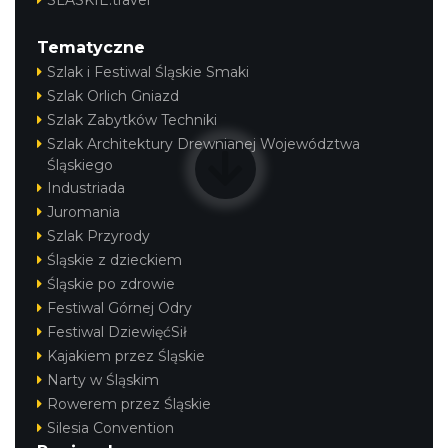
SLASKIE.travel
Tematyczne
Szlak i Festiwal Śląskie Smaki
Szlak Orlich Gniazd
Szlak Zabytków Techniki
Szlak Architektury Drewnianej Województwa
Śląskiego
Industriada
Juromania
Szlak Przyrody
Śląskie z dzieckiem
Śląskie po zdrowie
Festiwal Górnej Odry
Festiwal DziewięćSił
Kajakiem przez Śląskie
Narty w Śląskim
Rowerem przez Śląskie
Silesia Convention