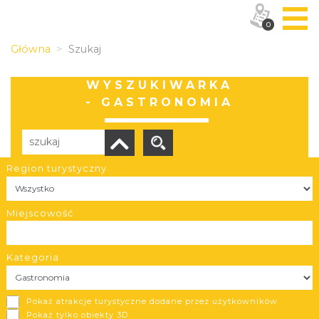
0
Główna
Szukaj
WYSZUKIWARKA
- GASTRONOMIA
Region turystyczny
Liczba elementów:
13
POBIERZ LISTĘ
Miejscowość
Kategoria
Antalya- Doner Kebap
Pokaż atrakcje turystyczne dodane przez użytkowników
Pszczyna
Pokaż tylko obiekty 3D