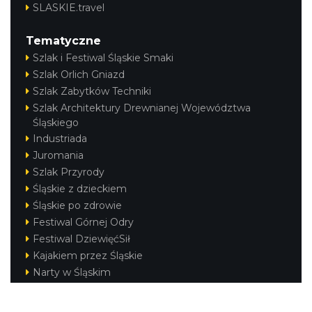
SLASKIE.travel
Tematyczne
Szlak i Festiwal Śląskie Smaki
Szlak Orlich Gniazd
Szlak Zabytków Techniki
Szlak Architektury Drewnianej Województwa
Śląskiego
Industriada
Juromania
Szlak Przyrody
Śląskie z dzieckiem
Śląskie po zdrowie
Festiwal Górnej Odry
Festiwal DziewięćSił
Kajakiem przez Śląskie
Narty w Śląskim
Rowerem przez Śląskie
Silesia Convention