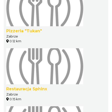
Pizzeria "Tukan"
Zabrze
0.12 km
Restauracja Sphinx
Zabrze
0.15 km