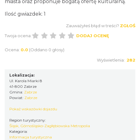
miasta oraz proponuje bogatą ofertę kulturalną.
Ilość gwiazdek: 1
Zauważyłeś błąd w treści?
ZGŁOŚ
Twoja ocena:
DODAJ OCENĘ
Ocena:
0.0
(Oddano 0 głosy)
Wyświetlenia:
282
Lokalizacja:
Ul. Karola Miarki 8
41-800 Zabrze
Gmina:
Zabrze
Powiat:
Zabrze
Pokaż wskazówki dojazdu
Region turystyczny:
Śląsk, Górnośląsko-Zagłębiowska Metropolia
Kategoria:
Informacja turystyczna