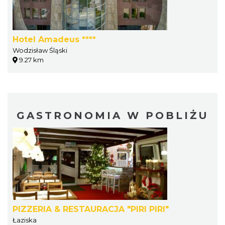
Hotel Amadeus ****
Wodzisław Śląski
9.27 km
GASTRONOMIA W POBLIŻU
PIZZERIA & RESTAURACJA "PIRI PIRI"
Łaziska