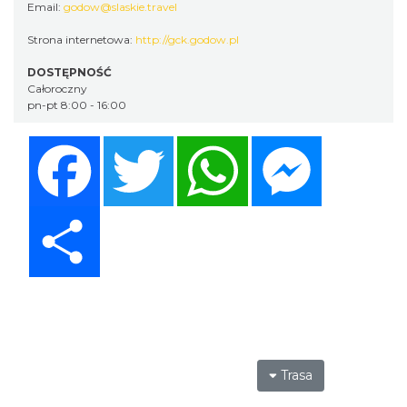
Email:
godow@slaskie.travel
Strona internetowa:
http://gck.godow.pl
DOSTĘPNOŚĆ
Całoroczny
pn-pt 8:00 - 16:00
Facebook
Twitter
WhatsApp
Messenger
Share
Trasa