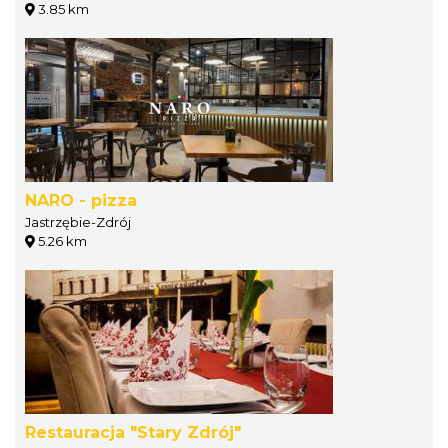
3.85 km
NARO - pizza
Jastrzębie-Zdrój
5.26 km
Restauracja "Stary Zdrój"