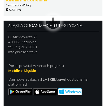
Kawiarnia Coffeinna
Jastrzębie-Zdrój
5.33 km
ŚLĄSKA ORGANIZACJA TURYSTYCZNA
ul. Mickiewicza 29
40-085 Katowice
tel. (32) 207 207 1
info@slaskie.travel
Portal powstał w ramach projektu
Mobilne Śląskie
Darmowa aplikacja
SLASKIE.travel
dostępna na
platformach