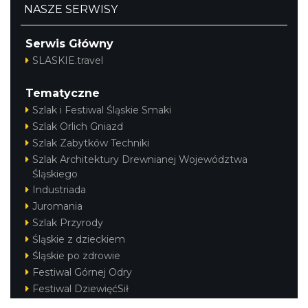
NASZE SERWISY
Serwis Główny
SLASKIE.travel
Tematyczne
Szlak i Festiwal Śląskie Smaki
Szlak Orlich Gniazd
Szlak Zabytków Techniki
Szlak Architektury Drewnianej Województwa
Śląskiego
Industriada
Juromania
Szlak Przyrody
Śląskie z dzieckiem
Śląskie po zdrowie
Festiwal Górnej Odry
Festiwal DziewięćSił
Kajakiem przez Śląskie