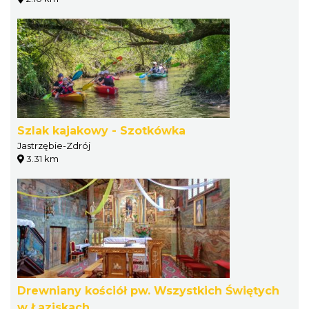
Szlak kajakowy - Szotkówka
Jastrzębie-Zdrój
3.31 km
Drewniany kościół pw. Wszystkich Świętych
w Łaziskach