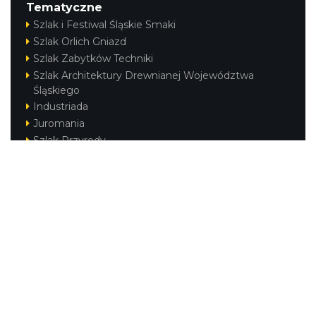
Tematyczne
Szlak i Festiwal Śląskie Smaki
Szlak Orlich Gniazd
Szlak Zabytków Techniki
Szlak Architektury Drewnianej Województwa
Śląskiego
Industriada
Juromania
Szlak Przyrody
Śląskie z dzieckiem
Śląskie po zdrowie
Festiwal Górnej Odry
Festiwal DziewięćSił
Kajakiem przez Śląskie
Narty w Śląskim
Rowerem przez Śląskie
Silesia Convention
Regionalne
Beskidy