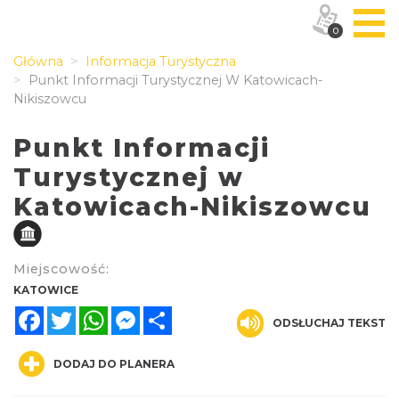
0
Główna
Informacja Turystyczna
Punkt Informacji Turystycznej W Katowicach-
Nikiszowcu
Punkt Informacji
Turystycznej w
Katowicach-Nikiszowcu
Miejscowość:
KATOWICE
Facebook
Twitter
WhatsApp
Messenger
Share
ODSŁUCHAJ TEKST
DODAJ DO PLANERA