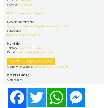
Gmina:
Katowice
Powiat:
Katowice
Pokaż wskazówki dojazdu
Region turystyczny:
Śląsk, Górnośląsko-Zagłębiowska Metropolia
Kategoria:
Informacja turystyczna
Kontakt:
Telefon:
+48 322 551 480
Email:
nikiszowiec@slaskie.travel
WYŚLIJ WIADOMOŚĆ
Godziny otwarcia:
Otwarte 10:00 - 17:30
DOSTĘPNOŚĆ
Całoroczny
Facebook
Twitter
WhatsApp
Messenger