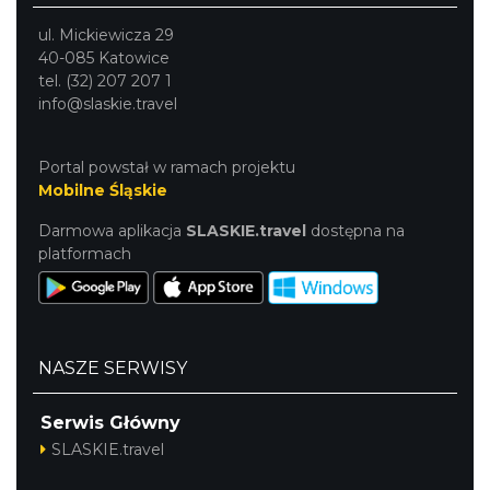
ul. Mickiewicza 29
40-085 Katowice
tel. (32) 207 207 1
info@slaskie.travel
Portal powstał w ramach projektu
Mobilne Śląskie
Darmowa aplikacja
SLASKIE.travel
dostępna na
platformach
NASZE SERWISY
Serwis Główny
SLASKIE.travel