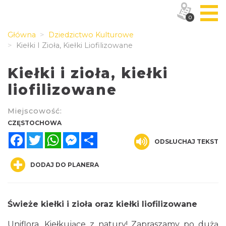
0
Główna
Dziedzictwo Kulturowe
Kiełki I Zioła, Kiełki Liofilizowane
Kiełki i zioła, kiełki
liofilizowane
Miejscowość:
CZĘSTOCHOWA
Facebook
Twitter
WhatsApp
Messenger
Share
ODSŁUCHAJ TEKST
DODAJ DO PLANERA
Świeże kiełki i zioła oraz kiełki liofilizowane
Uniflora. Kiełkujące z natury! Zapraszamy po dużą