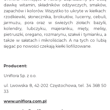
dawkę witamin, składników odżywczych, smaków,
zapachów i kolorów. Wszystko to ukryte w kiełkach:
rzodkiewki, słonecznika, brokułów, lucerny, cebuli,
jarmużu, pora oraz w świeżych ziołach: bazylii,
kolendry, lubczyku, majeranku, mięty, melisy,
pietruszki, oregano, rozmarynu, szałwii i tymianku, a
także w sałatach i mikroliściach. A na tych co lubią
sięgać po nowości czekają kiełki liofilizowane.
Producent:
Uniflora Sp. z o.o.
ul. Lwowska 8, 42-202 Częstochowa, tel. 34 368 50
33
www.uniflora.com.pl