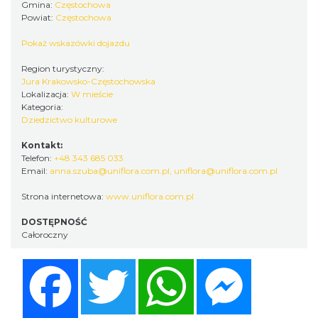
Gmina:
Częstochowa
Powiat:
Częstochowa
Pokaż wskazówki dojazdu
Region turystyczny:
Jura Krakowsko-Częstochowska
Lokalizacja:
W mieście
Kategoria:
Dziedzictwo kulturowe
Kontakt:
Telefon:
+48 343 685 033
Email:
anna.szuba@uniflora.com.pl, uniflora@uniflora.com.pl
Strona internetowa:
www.uniflora.com.pl
DOSTĘPNOŚĆ
Całoroczny
Facebook
Twitter
WhatsApp
Messenger