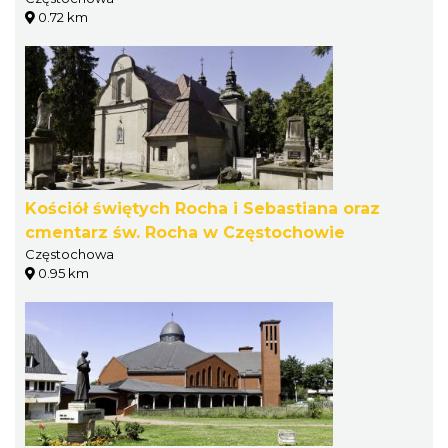
0.72 km
Kościół świętych Rocha i Sebastiana oraz
cmentarz św. Rocha w Częstochowie
Częstochowa
0.95 km