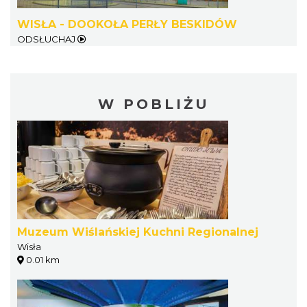
WISŁA - DOOKOŁA PERŁY BESKIDÓW
ODSŁUCHAJ
W POBLIŻU
Muzeum Wiślańskiej Kuchni Regionalnej
Wisła
0.01 km