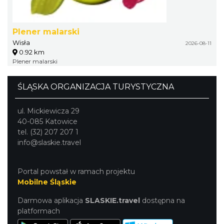
Plener malarski
Wisła
2026-08-11
0.92 km
Plener malarski
ŚLĄSKA ORGANIZACJA TURYSTYCZNA
ul. Mickiewicza 29
40-085 Katowice
tel. (32) 207 207 1
info@slaskie.travel
Portal powstał w ramach projektu
Mobilne Śląskie
Darmowa aplikacja
SLASKIE.travel
dostępna na
platformach