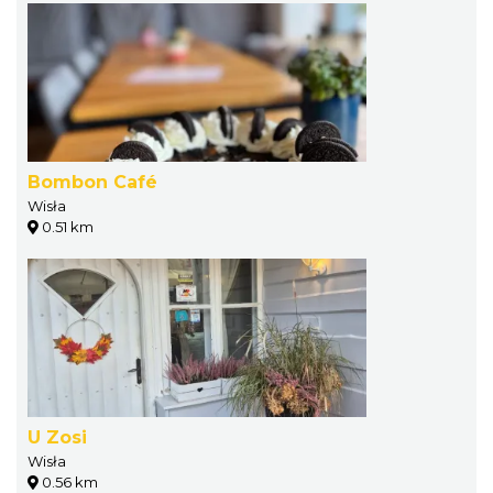
Bombon Café
Wisła
0.51 km
U Zosi
Wisła
0.56 km