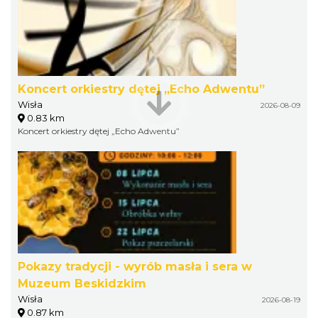
Koncert orkiestry dętej „Echo Adwentu”
Wisła
2026-08-09
0.83 km
Koncert orkiestry dętej „Echo Adwentu”
Pokazy tradycji - wyrób masła i sera w
Muzeum Beskidzkim
Wisła
2026-08-19
0.87 km