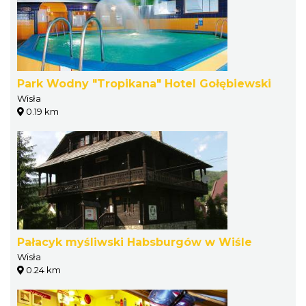
Park Wodny "Tropikana" Hotel Gołębiewski
Wisła
0.19 km
Pałacyk myśliwski Habsburgów w Wiśle
Wisła
0.24 km