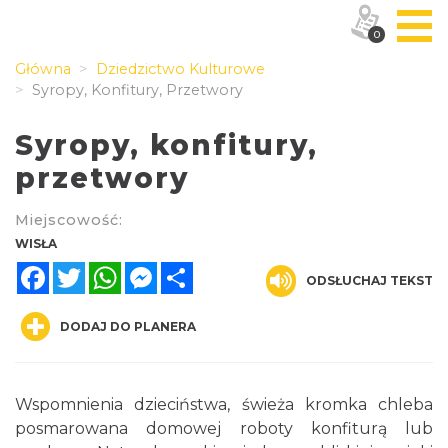
0
Główna
Dziedzictwo Kulturowe
Syropy, Konfitury, Przetwory
Syropy, konfitury,
przetwory
Miejscowość:
WISŁA
Facebook
Twitter
WhatsApp
Messenger
Share
ODSŁUCHAJ TEKST
DODAJ DO PLANERA
Wspomnienia dzieciństwa, świeża kromka chleba
posmarowana domowej roboty konfiturą lub