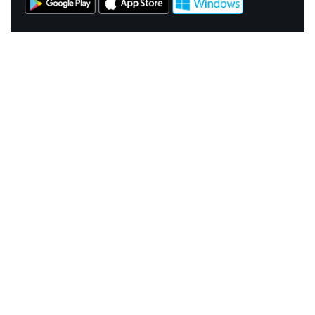
NASZE SERWISY
Serwis Główny
SLASKIE.travel
Tematyczne
Szlak i Festiwal Śląskie Smaki
Szlak Orlich Gniazd
Szlak Zabytków Techniki
Szlak Architektury Drewnianej Województwa
Śląskiego
Industriada
Juromania
Szlak Przyrody
Śląskie z dzieckiem
Śląskie po zdrowie