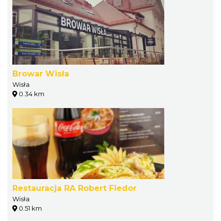
Browar Wisła
Wisła
0.34 km
Restauracja RA Robert Fiedor
Wisła
0.51 km