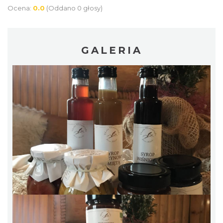
Ocena:
0.0
(Oddano 0 głosy)
GALERIA