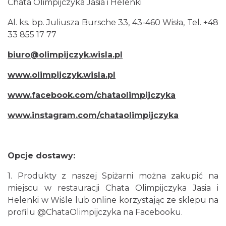
Chata Olimpijczyka Jasia i Helenki
Al. ks. bp. Juliusza Bursche 33, 43-460 Wisła, Tel. +48
33 855 17 77
biuro@olimpijczyk.wisla.pl
www.olimpijczyk.wisla.pl
www.facebook.com/chataolimpijczyka
www.instagram.com/chataolimpijczyka
Opcje dostawy:
1. Produkty z naszej Spiżarni można zakupić na
miejscu w restauracji Chata Olimpijczyka Jasia i
Helenki w Wiśle lub online korzystając ze sklepu na
profilu @ChataOlimpijczyka na Facebooku.