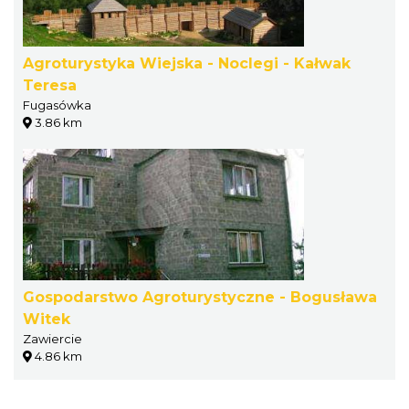
Agroturystyka Wiejska - Noclegi - Kałwak
Teresa
Fugasówka
3.86 km
Gospodarstwo Agroturystyczne - Bogusława
Witek
Zawiercie
4.86 km