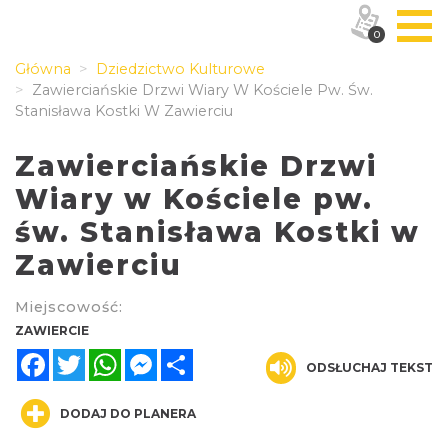
0
Główna
Dziedzictwo Kulturowe
Zawierciańskie Drzwi Wiary W Kościele Pw. Św.
Stanisława Kostki W Zawierciu
Zawierciańskie Drzwi
Wiary w Kościele pw.
św. Stanisława Kostki w
Zawierciu
Miejscowość:
ZAWIERCIE
Facebook
Twitter
WhatsApp
Messenger
Share
ODSŁUCHAJ TEKST
DODAJ DO PLANERA