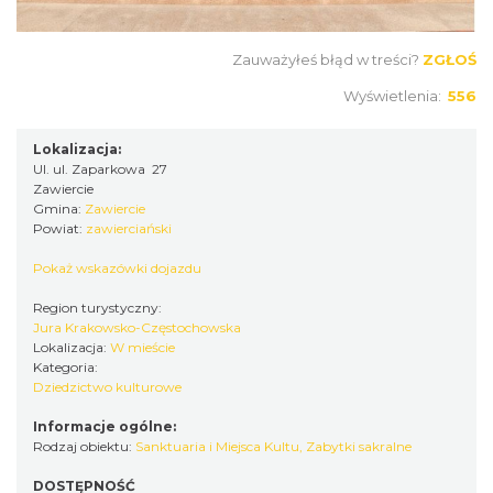
Zauważyłeś błąd w treści?
ZGŁOŚ
Wyświetlenia:
556
Lokalizacja:
Ul. ul. Zaparkowa 27
Zawiercie
Gmina:
Zawiercie
Powiat:
zawierciański
Pokaż wskazówki dojazdu
Region turystyczny:
Jura Krakowsko-Częstochowska
Lokalizacja:
W mieście
Kategoria:
Dziedzictwo kulturowe
Informacje ogólne:
Rodzaj obiektu:
Sanktuaria i Miejsca Kultu
,
Zabytki sakralne
DOSTĘPNOŚĆ