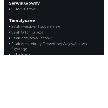
Serwis Główny
SLASKIE.travel
Tematyczne
Szlak i Festiwal Śląskie Smaki
Szlak Orlich Gniazd
Szlak Zabytków Techniki
Szlak Architektury Drewnianej Województwa
Śląskiego
Industriada
Juromania
Szlak Przyrody
Śląskie z dzieckiem
Śląskie po zdrowie
Festiwal Górnej Odry
Festiwal DziewięćSił
Kajakiem przez Śląskie
Narty w Śląskim
Rowerem przez Śląskie