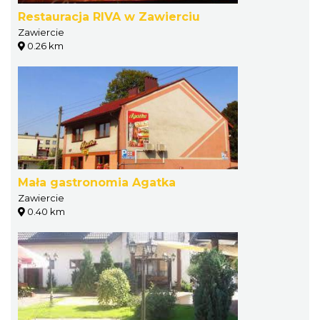
Restauracja RIVA w Zawierciu
Zawiercie
0.26 km
Mała gastronomia Agatka
Zawiercie
0.40 km