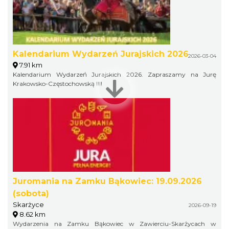
Kalendarium Wydarzeń Jurajskich 2026
2026-03-04
7.91 km
Kalendarium Wydarzeń Jurajskich 2026. Zapraszamy na Jurę
Krakowsko-Częstochowską !!!!
Juromania na Zamku Bąkowiec: 19.09.2026
(sobota)
Skarżyce
2026-09-19
8.62 km
Wydarzenia na Zamku Bąkowiec w Zawierciu-Skarżycach w