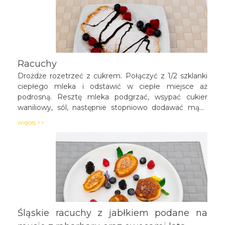
Racuchy
Drożdże rozetrzeć z cukrem. Połączyć z 1/2 szklanki
ciepłego mleka i odstawić w ciepłe miejsce aż
podrosną. Resztę mleka podgrzać, wsypać cukier
waniliowy, sól, następnie stopniowo dodawać mąkę
(cały czas mieszając), jajka oraz roztopione masło.
więcej >>
Śląskie racuchy z jabłkiem podane na