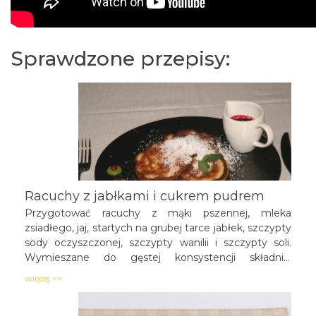
Sprawdzone przepisy:
Racuchy z jabłkami i cukrem pudrem
Przygotować racuchy z mąki pszennej, mleka
zsiadłego, jaj, startych na grubej tarce jabłek, szczypty
sody oczyszczonej, szczypty wanilii i szczypty soli.
Wymieszane do gęstej konsystencji składniki
nakładać łyżką na rozgrzany na patelni olej, formując
więcej >>
małe placuszki. Piecze się je na złoty kolor.