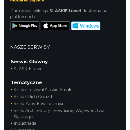
Darmowa aplikacja
SLASKIE.travel
dostępna na
platformach
NASZE SERWISY
Serwis Główny
SLASKIE.travel
Tematyczne
Szlak i Festiwal Śląskie Smaki
Szlak Orlich Gniazd
Szlak Zabytków Techniki
Szlak Architektury Drewnianej Województwa
Śląskiego
Industriada