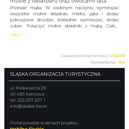
musie z rabarbaru oraz owocami lata
Przesiać mąkę. W osobnym naczyniu wymieszać
wszystkie mokre składniki: mleko, jajka i dodać
pokruszone drożdże, dokładnie wymieszać, dodać
cukier. Połączyć mokre składniki z mąką. Cukier
rozpuścić w rondlu. Rabarbar umyć i pokroić w kostkę.
więcej >>
Zblanszować z cukrem.
Zauważyłeś błąd w treści?
ZGŁOŚ
Wyświetlenia:
192
ŚLĄSKA ORGANIZACJA TURYSTYCZNA
ul. Mickiewicza 29
40-085 Katowice
tel. (32) 207 207 1
info@slaskie.travel
Portal powstał w ramach projektu
Mobilne Śląskie