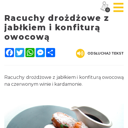
0
Racuchy drożdżowe z
jabłkiem i konfiturą
owocową
Facebook
Twitter
WhatsApp
Messenger
Share
ODSŁUCHAJ TEKST
Racuchy drożdżowe z jabłkiem i konfiturą owocową
na czerwonym winie i kardamonie.