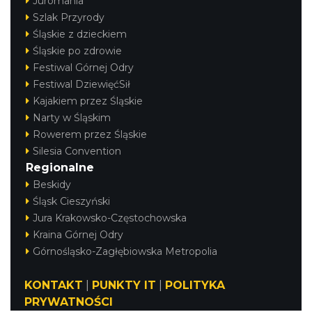
Juromania
Szlak Przyrody
Śląskie z dzieckiem
Śląskie po zdrowie
Festiwal Górnej Odry
Festiwal DziewięćSił
Kajakiem przez Śląskie
Narty w Śląskim
Rowerem przez Śląskie
Silesia Convention
Regionalne
Beskidy
Śląsk Cieszyński
Jura Krakowsko-Częstochowska
Kraina Górnej Odry
Górnośląsko-Zagłębiowska Metropolia
KONTAKT
|
PUNKTY IT
|
POLITYKA
PRYWATNOŚCI