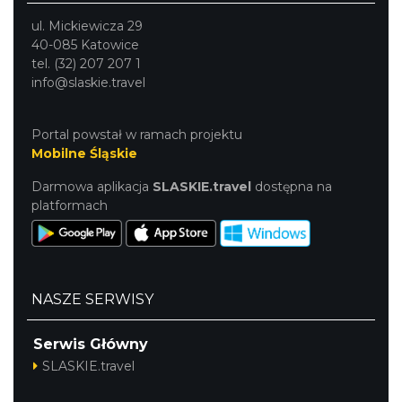
ul. Mickiewicza 29
40-085 Katowice
tel. (32) 207 207 1
info@slaskie.travel
Portal powstał w ramach projektu
Mobilne Śląskie
Darmowa aplikacja
SLASKIE.travel
dostępna na
platformach
NASZE SERWISY
Serwis Główny
SLASKIE.travel