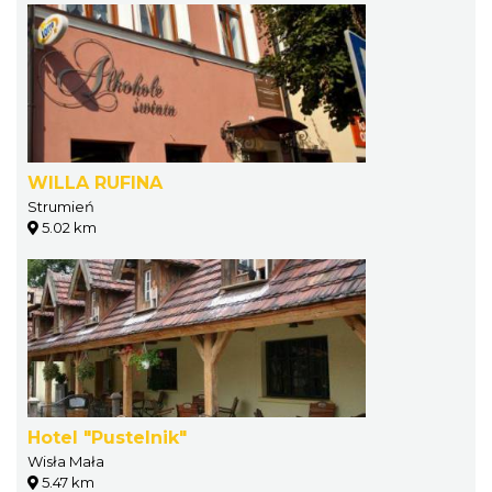
WILLA RUFINA
Strumień
5.02 km
Hotel "Pustelnik"
Wisła Mała
5.47 km