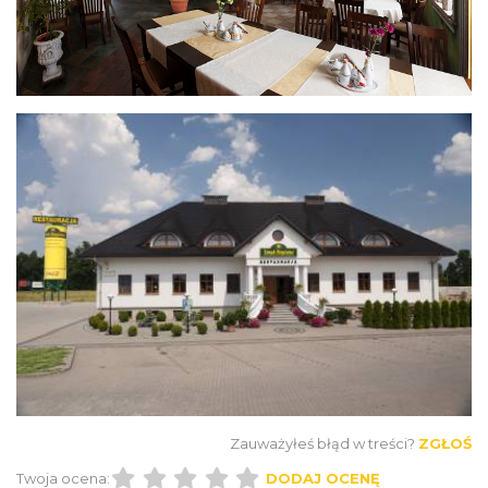
Zauważyłeś błąd w treści?
ZGŁOŚ
Twoja ocena:
DODAJ OCENĘ