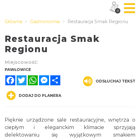
0
Główna
Gastronomia
Restauracja Smak Regionu
Restauracja Smak
Regionu
Miejscowość:
PAWŁOWICE
Facebook
Twitter
WhatsApp
Messenger
Share
ODSŁUCHAJ TEKST
DODAJ DO PLANERA
Pięknie urządzone sale restauracyjne, wnętrza o
ciepłym i eleganckim klimacie sprzyjają
delektowaniu się wyjątkowym smakiem