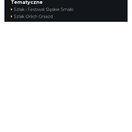
Tematyczne
Szlak i Festiwal Śląskie Smaki
Szlak Orlich Gniazd
Szlak Zabytków Techniki
Szlak Architektury Drewnianej Województwa
Śląskiego
Industriada
Juromania
Szlak Przyrody
Śląskie z dzieckiem
Śląskie po zdrowie
Festiwal Górnej Odry
Festiwal DziewięćSił
Kajakiem przez Śląskie
Narty w Śląskim
Rowerem przez Śląskie
Silesia Convention
Regionalne
Beskidy