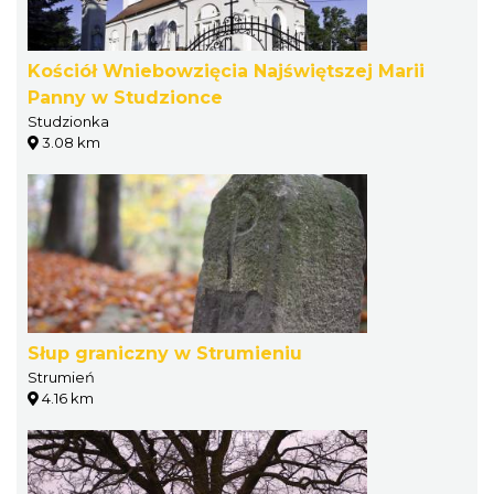
Kościół Wniebowzięcia Najświętszej Marii
Panny w Studzionce
Studzionka
3.08 km
Słup graniczny w Strumieniu
Strumień
4.16 km