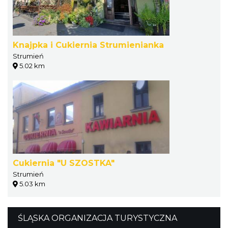
Knajpka i Cukiernia Strumienianka
Strumień
5.02 km
Cukiernia "U SZOSTKA"
Strumień
5.03 km
ŚLĄSKA ORGANIZACJA TURYSTYCZNA