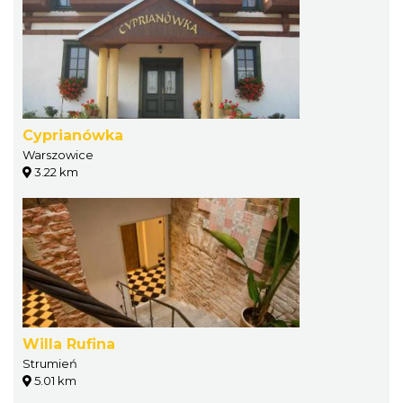
Cyprianówka
Warszowice
3.22 km
Willa Rufina
Strumień
5.01 km