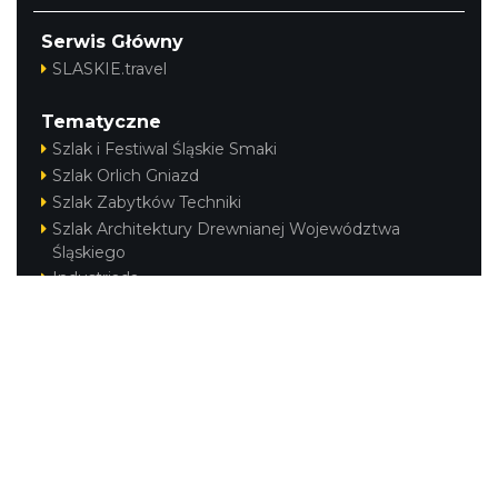
Serwis Główny
SLASKIE.travel
Tematyczne
Szlak i Festiwal Śląskie Smaki
Szlak Orlich Gniazd
Szlak Zabytków Techniki
Szlak Architektury Drewnianej Województwa
Śląskiego
Industriada
Juromania
Szlak Przyrody
Śląskie z dzieckiem
Śląskie po zdrowie
Festiwal Górnej Odry
Festiwal DziewięćSił
Kajakiem przez Śląskie
Narty w Śląskim