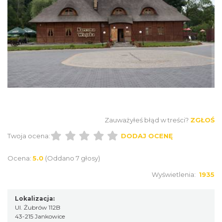
Zauważyłeś błąd w treści?
ZGŁOŚ
Twoja ocena:
DODAJ OCENĘ
Ocena:
5.0
(Oddano 7 głosy)
Wyświetlenia:
1935
Lokalizacja:
Ul. Żubrów 112B
43-215 Jankowice