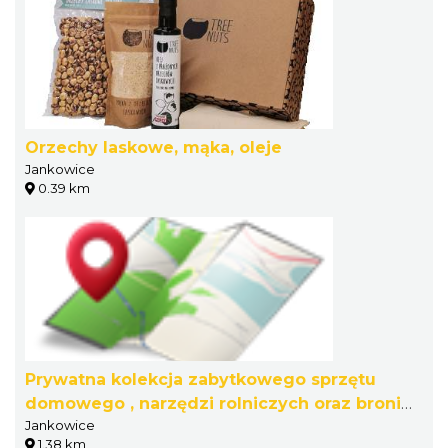
Orzechy laskowe, mąka, oleje
Jankowice
0.39 km
Prywatna kolekcja zabytkowego sprzętu
domowego , narzędzi rolniczych oraz broni
Jankowice
historycznej Tadeusz Żyła
1.38 km