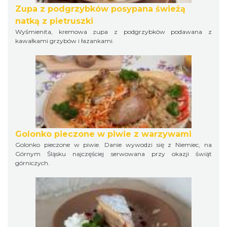
Zupa z podgrzybków posypana świeżą
natką z pietruszki
Wyśmienita, kremowa zupa z podgrzybków podawana z
kawałkami grzybów i łazankami.
Golonko pieczone w piwie z warzywami
Golonko pieczone w piwie. Danie wywodzi się z Niemiec, na
Górnym Śląsku najczęściej serwowana przy okazji świąt
górniczych.