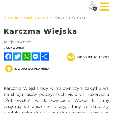
0
Główna
Gastronomia
Karczma Wiejska
Karczma Wiejska
Miejscowość:
JANKOWICE
Facebook
Twitter
WhatsApp
Messenger
Share
ODSŁUCHAJ TEKST
DODAJ DO PLANERA
Karczma Wiejska leży w malowniczym zakątku wsi
na skraju lasów pszczyńskich vis a vis Rezerwatu
„Żubrowisko” w Jankowicach. Wokół karczmy
znajdują się obszerne tarasy, altany ze strzechy,
deptak, palenisko na ogniska i nowoczesny plac