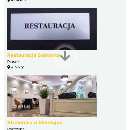
Restauracja Samanta
Piasek
4.17 km
Strzelnica u Mikołajca
Pszczyna