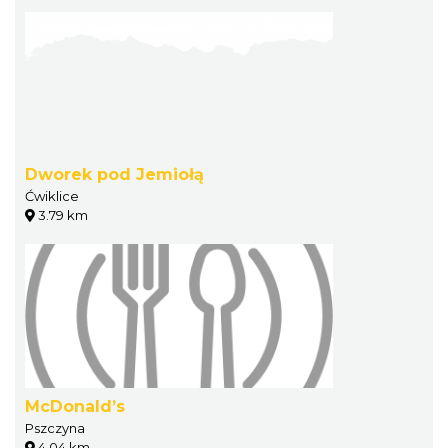
Dworek pod Jemiołą
Ćwiklice
3.79 km
McDonald’s
Pszczyna
4.04 km