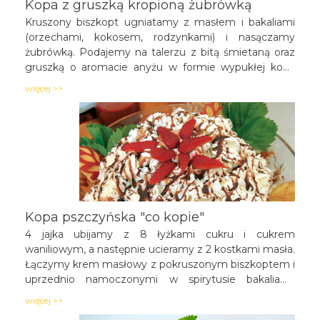
Kopa z gruszką kropioną żubrówką
Kruszony biszkopt ugniatamy z masłem i bakaliami
(orzechami, kokosem, rodzynkami) i nasączamy
żubrówką. Podajemy na talerzu z bitą śmietaną oraz
gruszką o aromacie anyżu w formie wypukłej kopy
przyozdobionej melisą.
więcej >>
Kopa pszczyńska "co kopie"
4 jajka ubijamy z 8 łyżkami cukru i cukrem
waniliowym, a następnie ucieramy z 2 kostkami masła.
Łączymy krem masłowy z pokruszonym biszkoptem i
uprzednio namoczonymi w spirytusie bakaliami.
Formujemy kopę, którą dekorujemy ubitą śmietaną i
więcej >>
owocami. Podajemy z małą kawą.