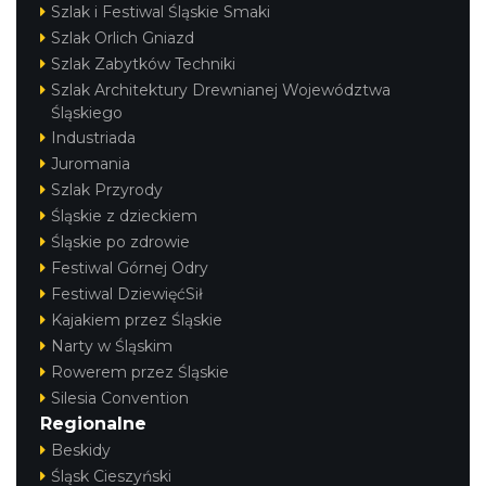
Szlak i Festiwal Śląskie Smaki
Szlak Orlich Gniazd
Szlak Zabytków Techniki
Szlak Architektury Drewnianej Województwa
Śląskiego
Industriada
Juromania
Szlak Przyrody
Śląskie z dzieckiem
Śląskie po zdrowie
Festiwal Górnej Odry
Festiwal DziewięćSił
Kajakiem przez Śląskie
Narty w Śląskim
Rowerem przez Śląskie
Silesia Convention
Regionalne
Beskidy
Śląsk Cieszyński