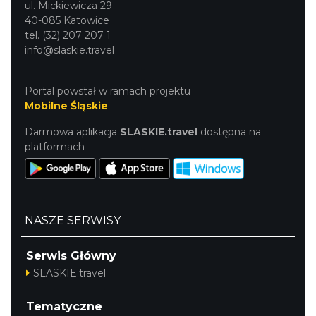
ul. Mickiewicza 29
40-085 Katowice
tel. (32) 207 207 1
info@slaskie.travel
Portal powstał w ramach projektu
Mobilne Śląskie
Darmowa aplikacja
SLASKIE.travel
dostępna na
platformach
NASZE SERWISY
Serwis Główny
SLASKIE.travel
Tematyczne