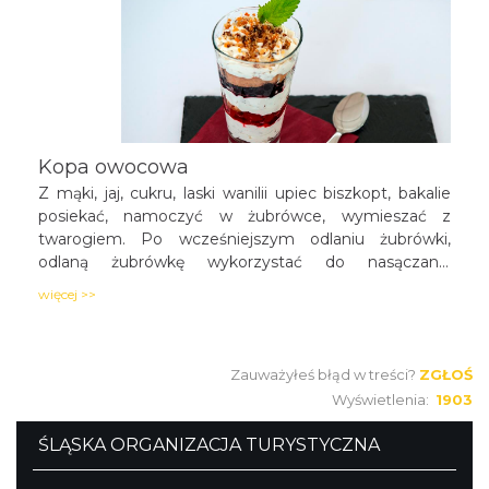
Kopa owocowa
Z mąki, jaj, cukru, laski wanilii upiec biszkopt, bakalie
posiekać, namoczyć w żubrówce, wymieszać z
twarogiem. Po wcześniejszym odlaniu żubrówki,
odlaną żubrówkę wykorzystać do nasączania
biszkoptu. Pokroić biszkopt, przełożyć go masą
więcej >>
serową i owocami.
Zauważyłeś błąd w treści?
ZGŁOŚ
Wyświetlenia:
1903
ŚLĄSKA ORGANIZACJA TURYSTYCZNA