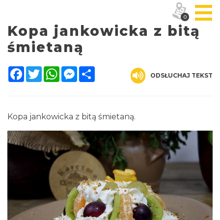
0
Kopa jankowicka z bitą
śmietaną
Facebook
Twitter
WhatsApp
Messenger
Share
ODSŁUCHAJ TEKST
Kopa jankowicka z bitą śmietaną.