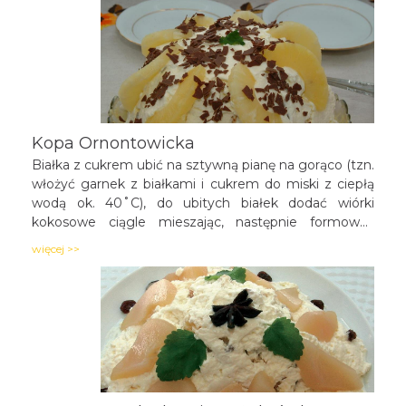
Kopa Ornontowicka
Białka z cukrem ubić na sztywną pianę na gorąco (tzn.
włożyć garnek z białkami i cukrem do miski z ciepłą
wodą ok. 40˚C), do ubitych białek dodać wiórki
kokosowe ciągle mieszając, następnie formować
placki różnej wielkości od największego do
więcej >>
najmniejszego (aby potem można było nadać ciastu
kształt kopca) na formie wyłożonej papierem i piec w
piekarniku rozgrzanym do 180˚C.