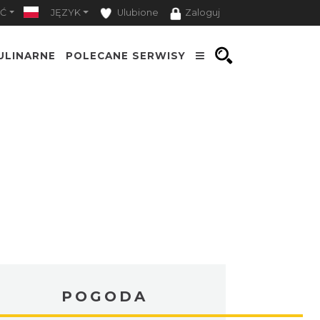
Ć
JĘZYK
Ulubione
Zaloguj
ULINARNE
POLECANE SERWISY
POGODA