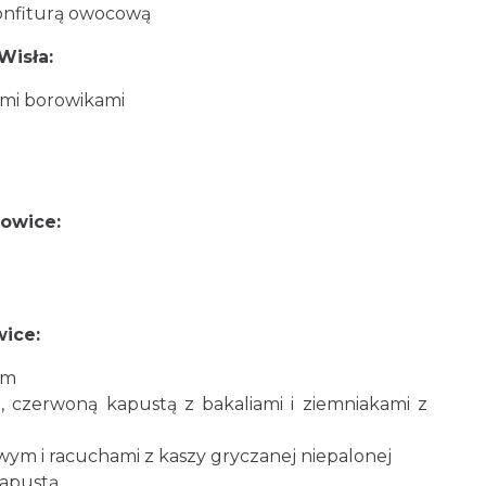
konfiturą owocową
Wisła:
ymi borowikami
owice:
wice:
em
ą, czerwoną kapustą z bakaliami i ziemniakami z
wym i racuchami z kaszy gryczanej niepalonej
kapustą