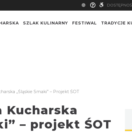
DOSTĘPNOŚ
CHARSKA
SZLAK KULINARNY
FESTIWAL
TRADYCJE K
harska „Śląskie Smaki” – Projekt ŚOT
a Kucharska
i” – projekt ŚOT