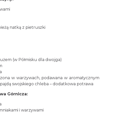
ywami
żą natką z pietruszki
mużem (w Półmisku dla dwojga)
m
a
eczona w warzywach, podawana w aromatycznym
z pajdą swojskiego chleba – dodatkowa potrawa
wa Górnicza:
a
iemniakami i warzywami