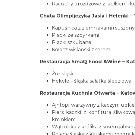
Racuchy drożdżowe z jabłkiem i 
Chata Olimpijczyka Jasia i Helenki – 
Kapuśnica z ziemniakami i suszon
Placki ze szpyrkami
Placki szkubane
Kołocz wiślański z serem
Restauracja SmaQ Food &Wine – Kat
Żur śląski
Hekele – śląska sałatka śledziowa
Restauracja Kuchnia Otwarta – Kato
Ajntopf warzywny z kaczym udki
Pierś kaczki z konfiturą śliwkow
kminkiem
Wątróbka z królika z sosem jabłko
Rolada śląska z kluskami i modrą 