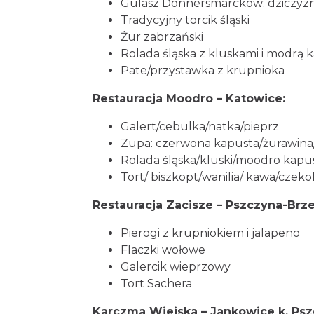
Gulasz Donnersmarcków: dziczyzn
Tradycyjny torcik śląski
Żur zabrzański
Rolada śląska z kluskami i modrą 
Pate/przystawka z krupnioka
Restauracja Moodro – Katowice:
Galert/cebulka/natka/pieprz
Zupa: czerwona kapusta/żurawin
Rolada śląska/kluski/moodro kapu
Tort/ biszkopt/wanilia/ kawa/czeko
Restauracja Zacisze – Pszczyna-Brze
Pierogi z krupniokiem i jalapeno
Flaczki wołowe
Galercik wieprzowy
Tort Sachera
Karczma Wiejska – Jankowice k. Psz