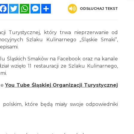
Facebook
Twitter
WhatsApp
Messenger
Share
ODSŁUCHAJ TEKST
cji Turystycznej, który trwa nieprzerwanie od
ocyjnych Szlaku Kulinarnego „Śląskie Smaki”,
episami.
lu Śląskich Smaków na Facebook oraz na kanale
iał wzięło 11 restauracji ze Szlaku Kulinarnego,
mi.
ale
You Tube Śląskiej Organizacji Turystycznej
 polskim, które będą miały swoje odpowiedniki