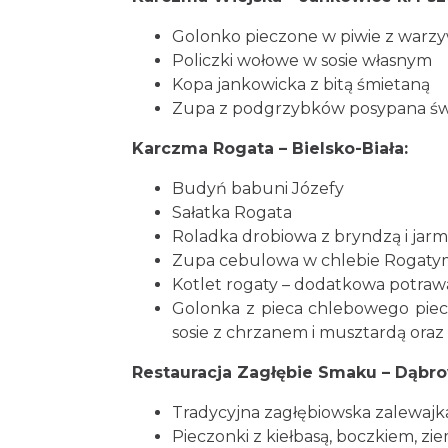
Golonko pieczone w piwie z warz
Policzki wołowe w sosie własnym
Kopa jankowicka z bitą śmietaną
Zupa z podgrzybków posypana świe
Karczma Rogata – Bielsko-Biała:
Budyń babuni Józefy
Sałatka Rogata
Roladka drobiowa z bryndzą i jar
Zupa cebulowa w chlebie Rogaty
Kotlet rogaty – dodatkowa potraw
Golonka z pieca chlebowego pi
sosie z chrzanem i musztardą ora
Restauracja Zagłębie Smaku – Dąbro
Tradycyjna zagłębiowska zalewajk
Pieczonki z kiełbasą, boczkiem, z