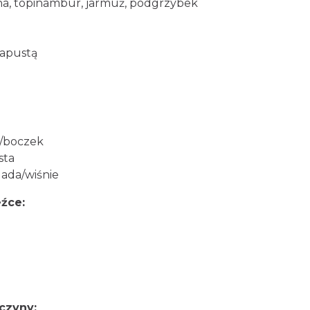
a, topinambur, jarmuż, podgrzybek
kapustą
a/boczek
sta
lada/wiśnie
źce:
czyny: