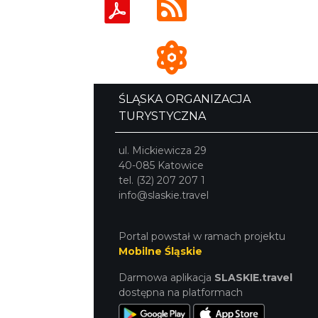
ŚLĄSKA ORGANIZACJA
TURYSTYCZNA
ul. Mickiewicza 29
40-085 Katowice
tel. (32) 207 207 1
info@slaskie.travel
Portal powstał w ramach projektu
Mobilne Śląskie
Darmowa aplikacja
SLASKIE.travel
dostępna na platformach