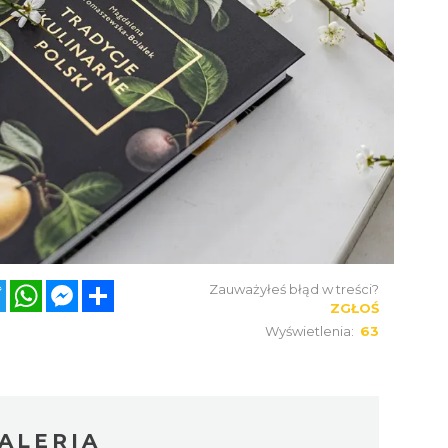
ebook
Twitter
WhatsApp
Messenger
Share
Zauważyłeś błąd w treści?
ZGŁOŚ
Wyświetlenia:
63
ALERIA