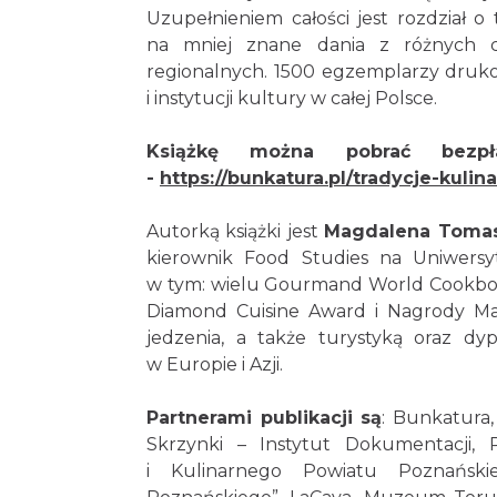
Uzupełnieniem całości jest rozdział o
na mniej znane dania z różnych c
regionalnych. 1500 egzemplarzy drukow
i instytucji kultury w całej Polsce.
Książkę można pobrać bezpł
-
https://bunkatura.pl/tradycje-kulin
Autorką książki jest
Magdalena Tomas
kierownik Food Studies na Uniwers
w tym: wielu Gourmand World Cookbook
Diamond Cuisine Award i Nagrody Mage
jedzenia, a także turystyką oraz dy
w Europie i Azji.
Partnerami publikacji są
: Bunkatura,
Skrzynki – Instytut Dokumentacji,
i Kulinarnego Powiatu Poznański