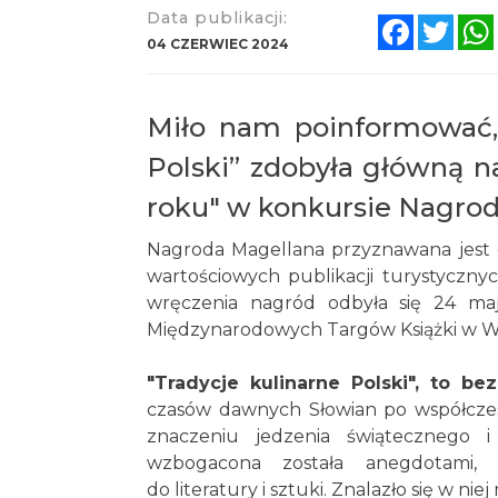
Data publikacji:
Faceboo
Twit
04 CZERWIEC 2024
Miło nam poinformować, 
Polski” zdobyła główną n
roku" w konkursie Nagrod
Nagroda Magellana przyznawana jest 
wartościowych publikacji turystyczn
wręczenia nagród odbyła się 24 m
Międzynarodowych Targów Książki w W
"Tradycje kulinarne Polski", to be
czasów dawnych Słowian po współczesn
znaczeniu jedzenia świątecznego 
wzbogacona została anegdotami, l
do literatury i sztuki. Znalazło się w nie