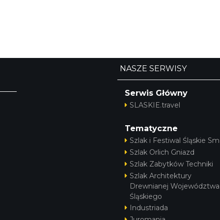
NASZE SERWISY
Serwis Główny
SLASKIE.travel
Tematyczne
Szlak i Festiwal Śląskie Sm
Szlak Orlich Gniazd
Szlak Zabytków Techniki
Szlak Architektury
Drewnianej Województwa
Śląskiego
Industriada
Juromania