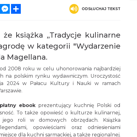
k
ter
WhatsApp
Messenger
Share
ODSŁUCHAJ TEKST
że książka „Tradycje kulinarne
agrodę w kategorii "Wydarzenie
a Magellana.
od 2008 roku w celu uhonorowania najbardziej
ych na polskim rynku wydawniczym. Uroczystość
aja 2024 w Pałacu Kultury i Nauki w ramach
arszawie.
zpłatny ebook
prezentujący kuchnię Polski od
ość. To także opowieść o kulturze kulinarnej,
i jego roli w domowych obrzędach. Książka
egendami, opowieściami oraz odniesieniami
j miejsce dla kuchni sarmackiej, a także regionalnej.