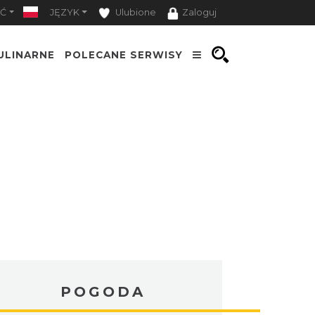
Ć
JĘZYK
Ulubione
Zaloguj
ULINARNE
POLECANE SERWISY
POGODA