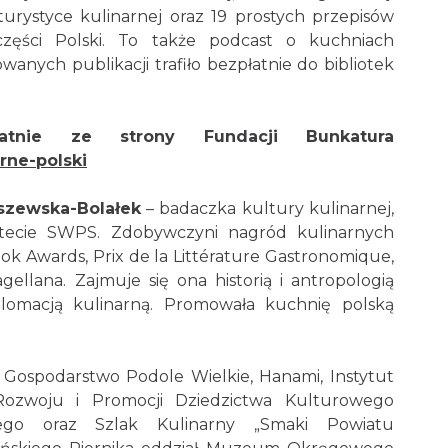
 turystyce kulinarnej oraz 19 prostych przepisów
zęści Polski. To także podcast o kuchniach
anych publikacji trafiło bezpłatnie do bibliotek
atnie ze strony Fundacji Bunkatura
arne-polski
zewska-Bolałek
– badaczka kultury kulinarnej,
ytecie SWPS. Zdobywczyni nagród kulinarnych
 Awards, Prix de la Littérature Gastronomique,
llana. Zajmuje się ona historią i antropologią
plomacją kulinarną. Promowała kuchnię polską
 Gospodarstwo Podole Wielkie, Hanami, Instytut
 Rozwoju i Promocji Dziedzictwa Kulturowego
ego oraz Szlak Kulinarny „Smaki Powiatu