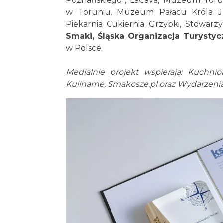
Poznańskiego”, LaCava, Muzeum Tor
w Toruniu, Muzeum Pałacu Króla Ja
Piekarnia Cukiernia Grzybki, Stowar
Smaki, Śląska Organizacja Turystyc
w Polsce.
Medialnie projekt wspierają: Kuchnio
Kulinarne, Smakosze.pl oraz Wydarzenia