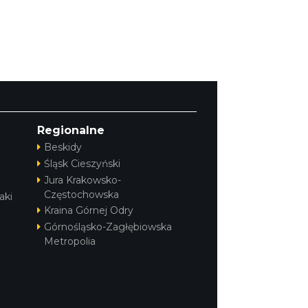
Regionalne
Beskidy
Śląsk Cieszyński
Jura Krakowsko-
Częstochowska
aki
Kraina Górnej Odry
Górnośląsko-Zagłębiowska
Metropolia