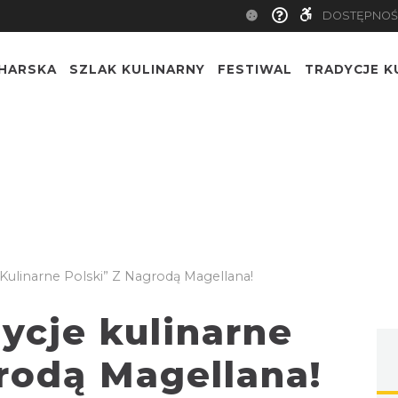
DOSTĘPNOŚ
CHARSKA
SZLAK KULINARNY
FESTIWAL
TRADYCJE K
 Kulinarne Polski” Z Nagrodą Magellana!
ycje kulinarne
rodą Magellana!