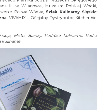
uńskiego Piernika oddział Muzeum Okręgowego
na III w Wilanowie, Muzeum Polskiej Wódki,
zyszenie Polska Wódka,
Szlak Kulinarny Śląskie
zna
, VIVAMIX – Oficjalny Dystrybutor KitchenAid
kracja, Mistrz Branży, Podróże kulinarne, Radio
 kulinarne.