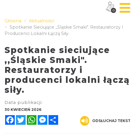
0
Główna
Aktualności
Spotkanie Sieciujące ,,Śląskie Smaki". Restauratorzy I
Producenci Lokalni Łączą Siły.
Spotkanie sieciujące
,,Śląskie Smaki".
Restauratorzy i
producenci lokalni łączą
siły.
Data publikacji:
30 KWIECIEŃ 2026
Facebook
Twitter
WhatsApp
Messenger
Share
ODSŁUCHAJ TEKST