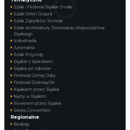
Szlak i Festiwal Śląskie Smaki
Szlak Orlich Gniazd
Szlak Zabytków Techniki
Szlak Architektury Drewnianej Województwa
Śląskiego
Industriada
Juromania
Szlak Przyrody
Śląskie z dzieckiem
Śląskie po zdrowie
Festiwal Górnej Odry
Festiwal DziewięćSił
Kajakiem przez Śląskie
Narty w Śląskim
Rowerem przez Śląskie
Silesia Convention
Regionalne
Beskidy