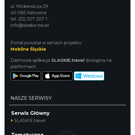
ul. Mickiewicza 29
40-085 Katowice
tel. (32) 207 207 1
info@slaskie.travel
Portal powstał w ramach projektu
Mobilne Śląskie
Darmowa aplikacja
SLASKIE.travel
dostępna na
platformach
NASZE SERWISY
Serwis Główny
SLASKIE.travel
Tematyczne