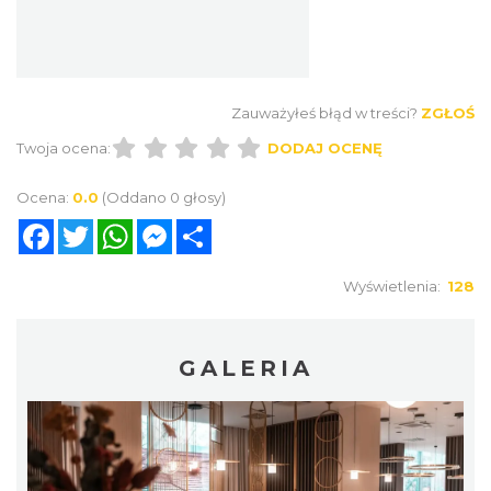
Zauważyłeś błąd w treści?
ZGŁOŚ
Twoja ocena:
DODAJ OCENĘ
Ocena:
0.0
(Oddano 0 głosy)
Facebook
Twitter
WhatsApp
Messenger
Share
Wyświetlenia:
128
GALERIA