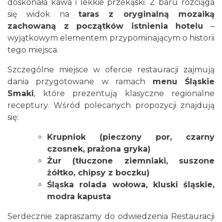
doskonała kawa i lekkie przekąski. Z baru rozciąga
się widok na
taras z oryginalną mozaiką
zachowaną z początków istnienia hotelu
–
wyjątkowym elementem przypominającym o historii
tego miejsca.
Szczególne miejsce w ofercie restauracji zajmują
dania przygotowane w ramach
menu Śląskie
Smaki
, które prezentują klasyczne regionalne
receptury. Wśród polecanych propozycji znajdują
się:
Krupniok (pieczony por, czarny
czosnek, prażona gryka)
Żur (tłuczone ziemniaki, suszone
żółtko, chipsy z boczku)
Śląska rolada wołowa, kluski śląskie,
modra kapusta
Serdecznie zapraszamy do odwiedzenia Restauracji