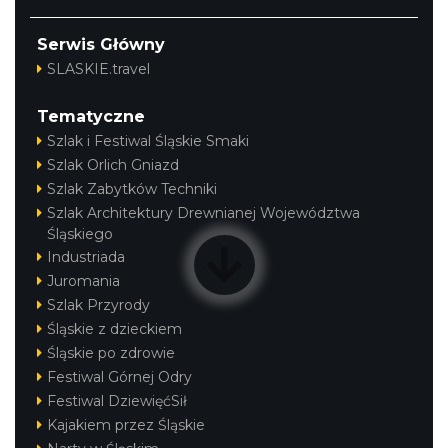
Serwis Główny
SLASKIE.travel
Tematyczne
Szlak i Festiwal Śląskie Smaki
Szlak Orlich Gniazd
Szlak Zabytków Techniki
Szlak Architektury Drewnianej Województwa
Śląskiego
Industriada
Juromania
Szlak Przyrody
Śląskie z dzieckiem
Śląskie po zdrowie
Festiwal Górnej Odry
Festiwal DziewięćSił
Kajakiem przez Śląskie