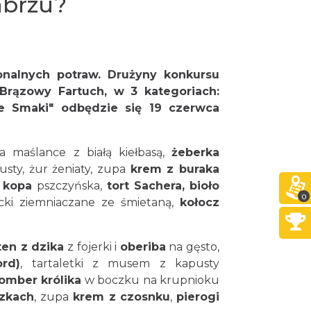
abrzu?
ionalnych potraw. Drużyny konkursu
 Brązowy Fartuch, w 3 kategoriach:
kie Smaki" odbędzie się 19 czerwca
 maślance z białą kiełbasą,
żeberka
ty, żur żeniaty, zupa
krem z buraka
,
kopa
pszczyńska,
tort Sachera,
bioło
0
acki ziemniaczane ze śmietaną,
kołocz
ten z dzika
z fojerki i
oberiba
na gęsto,
rd)
, tartaletki z musem z kapusty
omber królika
w boczku na krupnioku
czkach
, zupa
krem z czosnku
,
pierogi