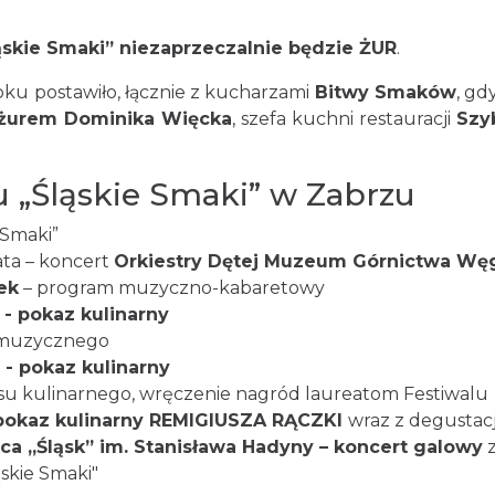
skie Smaki” niezaprzeczalnie będzie ŻUR
.
oku postawiło, łącznie z kucharzami
Bitwy Smaków
, gd
 żurem Dominika Więcka
, szefa kuchni restauracji
Szy
 „Śląskie Smaki” w Zabrzu
 Smaki”
ta – koncert
Orkiestry Dętej Muzeum Górnictwa W
ek
– program muzyczno-kabaretowy
- pokaz kulinarny
o muzycznego
- pokaz kulinarny
u kulinarnego, wręczenie nagród laureatom Festiwalu
pokaz kulinarny REMIGIUSZA RĄCZKI
wraz z degustac
ńca „Śląsk” im. Stanisława Hadyny – koncert galowy
z
skie Smaki"