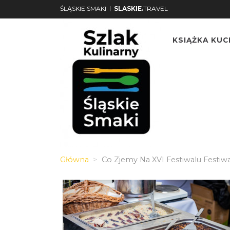
|
ŚLĄSKIE SMAKI
SLASKIE.
TRAVEL
KSIĄŻKA KU
Główna
Co Zjemy Na XVI Festiwalu Festiwa