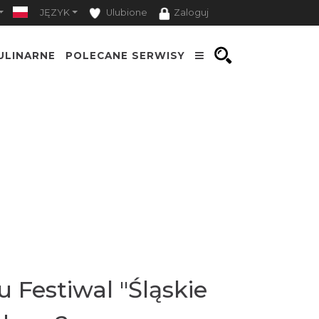
JĘZYK
Ulubione
Zaloguj
ULINARNE
POLECANE SERWISY
 Festiwal "Śląskie