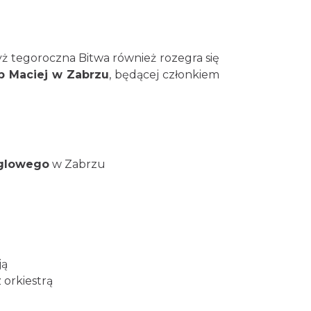
yż tegoroczna Bitwa również rozegra się
b Maciej w Zabrzu
, będącej członkiem
ęglowego
w Zabrzu
ją
 orkiestrą