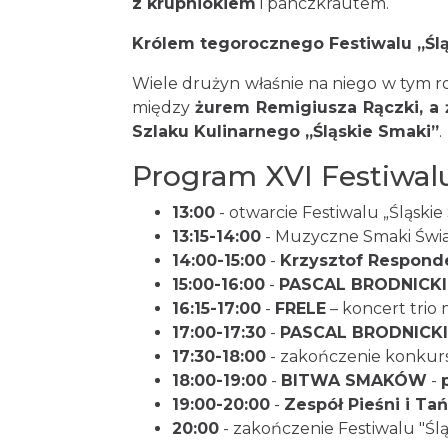
z krupniokiem
i panczkrautem.
Królem tegorocznego Festiwalu „Ślą
Wiele drużyn właśnie na niego w tym r
między
żurem Remigiusza Rączki, a
Szlaku Kulinarnego „Śląskie Smaki”
.
Program XVI Festiwalu
13:00
- otwarcie Festiwalu „Śląskie
13:15-14:00
- Muzyczne Smaki Świa
14:00-15:00
-
Krzysztof Respond
15:00-16:00
-
PASCAL BRODNICKI 
16:15-17:00
-
FRELE
– koncert tri
17:00-17:30
-
PASCAL BRODNICKI 
17:30-18:00
- zakończenie konkurs
18:00-19:00
-
BITWA SMAKÓW
-
19:00-20:00
-
Zespół Pieśni i Ta
20:00
- zakończenie Festiwalu "Ślą