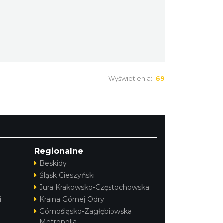
Wyświetlenia:
69
Regionalne
Beskidy
Śląsk Cieszyński
Jura Krakowsko-Częstochowska
i
Kraina Górnej Odry
Górnośląsko-Zagłębiowska
Metropolia