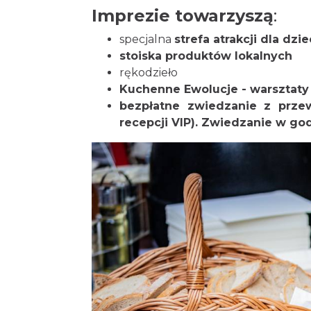
Imprezie towarzyszą
:
specjalna
strefa atrakcji dla dzi
stoiska produktów lokalnych
rękodzieło
Kuchenne Ewolucje - warsztaty i
bezpłatne zwiedzanie z przew
recepcji VIP). Zwiedzanie w god