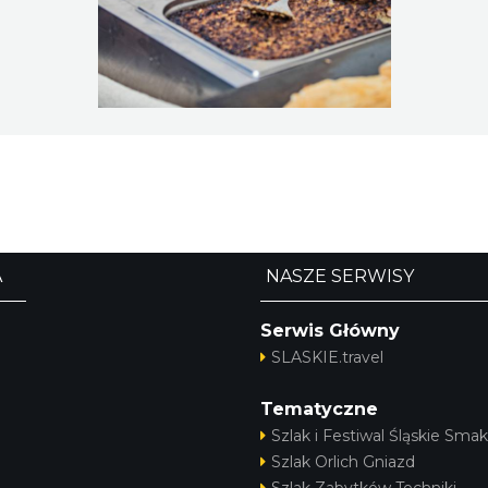
A
NASZE SERWISY
Serwis Główny
SLASKIE.travel
Tematyczne
Szlak i Festiwal Śląskie Smak
Szlak Orlich Gniazd
Szlak Zabytków Techniki