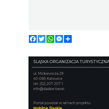
Facebook
Twitter
WhatsApp
Messenger
Share
ŚLĄSKA ORGANIZACJA TURYSTYCZN
ul. Mickiewicza 29
40-085 Katowice
tel. (32) 207 207 1
info@slaskie.travel
Portal powstał w ramach projektu
Mobilne Śląskie