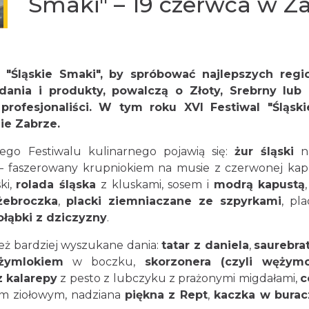
Smaki" – 19 czerwca w Z
l "Śląskie Smaki", by spróbować najlepszych reg
ania i produkty, powalczą o Złoty, Srebrny lub
profesjonaliści. W tym roku XVI Festiwal "Śląs
ie Zabrze.
go Festiwalu kulinarnego pojawią się:
żur śląski
na
faszerowany krupniokiem na musie z czerwonej kapus
ki,
rolada śląska
z kluskami, sosem i
modrą kapustą
żebroczka
,
placki ziemniaczane ze szpyrkami
, pl
ołąbki z dziczyzny
.
też bardziej wyszukane dania:
tatar z daniela
,
saurebra
żymlokiem
w boczku,
skorzonera (czyli wężymo
 kalarepy
z pesto z lubczyku z prażonymi migdałami,
c
em ziołowym, nadziana
piękna z Rept
,
kaczka w bura