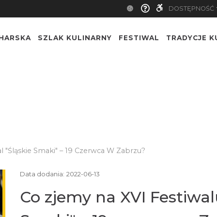
DOSTĘPNOŚĆ
CHARSKA
SZLAK KULINARNY
FESTIWAL
TRADYCJE K
l "Śląskie Smaki" – 19 Czerwca W Zabrzu?
Data dodania:
2022-06-13
Co zjemy na XVI Festiwalu