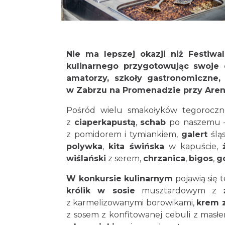
Nie ma lepszej okazji niż Festiwa
kulinarnego przygotowując swoje d
amatorzy, szkoły gastronomiczne, 
w Zabrzu na Promenadzie przy Aren
Pośród wielu smakołyków tegoroczne
z
ciaperkapustą
,
schab
po naszemu – 
z pomidorem i tymiankiem,
galert
śląs
polywka
,
kita świńska
w kapuście,
wiślański
z serem,
chrzanica
,
bigos
,
g
W konkursie kulinarnym
pojawią się 
królik w sosie
musztardowym z
z karmelizowanymi borowikami,
krem z
z sosem z konfitowanej cebuli z masł