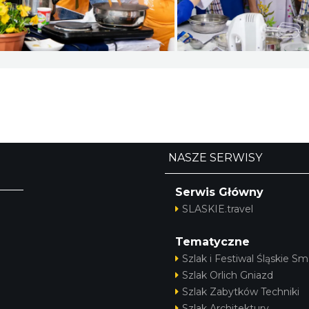
NASZE SERWISY
Serwis Główny
SLASKIE.travel
Tematyczne
Szlak i Festiwal Śląskie Sm
Szlak Orlich Gniazd
Szlak Zabytków Techniki
Szlak Architektury