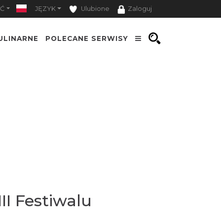
Ć
JĘZYK
Ulubione
Zaloguj
ULINARNE
POLECANE SERWISY
II Festiwalu