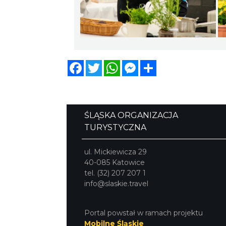
Facebook
Twitter
WhatsApp
Messenger
Share
ŚLĄSKA ORGANIZACJA
TURYSTYCZNA
ul. Mickiewicza 29
40-085 Katowice
tel. (32) 207 207 1
info@slaskie.travel
Portal powstał w ramach projektu
Mobilne Śląskie