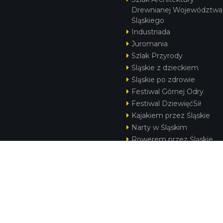
Drewnianej Województwa
Śląskiego
Industriada
Juromania
Szlak Przyrody
Śląskie z dzieckiem
Śląskie po zdrowie
Festiwal Górnej Odry
Festiwal DziewięćSił
Kajakiem przez Śląskie
Narty w Śląskim
Rowerem przez Śląskie
Silesia Convention
KONTAKT
|
PUNKTY IT
|