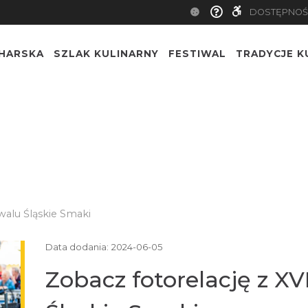
DOSTĘPNOŚ
CHARSKA
SZLAK KULINARNY
FESTIWAL
TRADYCJE K
walu Śląskie Smaki
Data dodania:
2024-06-05
Zobacz fotorelację z XVI