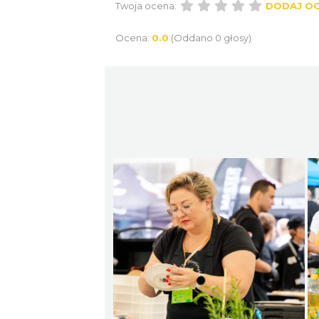
Twoja ocena:
DODAJ O
Ocena:
0.0
(Oddano 0 głosy)