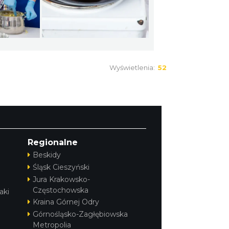
Wyświetlenia:
52
Regionalne
Beskidy
Śląsk Cieszyński
Jura Krakowsko-
Częstochowska
aki
Kraina Górnej Odry
Górnośląsko-Zagłębiowska
Metropolia