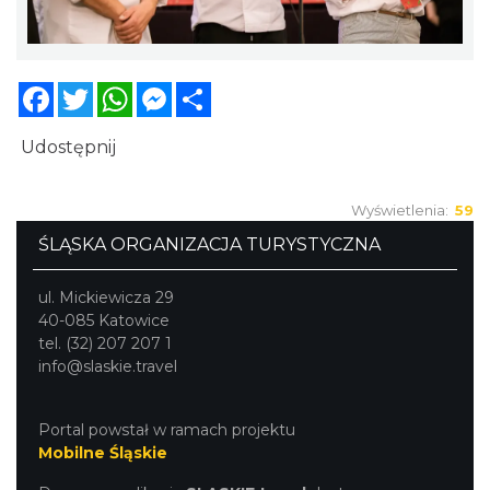
Facebook
Twitter
WhatsApp
Messenger
Share
Udostępnij
Wyświetlenia:
59
ŚLĄSKA ORGANIZACJA TURYSTYCZNA
ul. Mickiewicza 29
40-085 Katowice
tel. (32) 207 207 1
info@slaskie.travel
Portal powstał w ramach projektu
Mobilne Śląskie