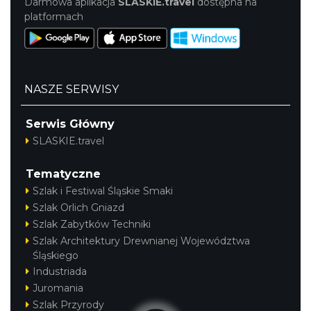
Darmowa aplikacja
SLASKIE.travel
dostępna na
platformach
NASZE SERWISY
Serwis Główny
SLASKIE.travel
Tematyczne
Szlak i Festiwal Śląskie Smaki
Szlak Orlich Gniazd
Szlak Zabytków Techniki
Szlak Architektury Drewnianej Województwa
Śląskiego
Industriada
Juromania
Szlak Przyrody