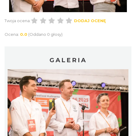
Twoja ocena:
DODAJ OCENĘ
Ocena:
0.0
(Oddano 0 głosy)
GALERIA