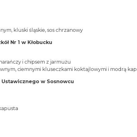
ym, kluski śląskie, sos chrzanowy
zkół Nr 1 w Kłobucku
marańczy i chipsem z jarmużu
-piwnym, ciemnymi kluseczkami koktajlowymi i modrą kap
i Ustawicznego w Sosnowcu
 kapusta