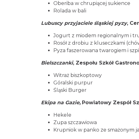
Oberiba w chrupiącej sukience
Rolada w bali
Lubuscy przyjaciele śląskiej pyzy
, Ce
Jogurt z miodem regionalnym i t
Rosół z drobiu z kluseczkami (ch
Pyza faszerowana twarogiem i szp
Bielszczanki
, Zespołu Szkół Gastro
Witraż biszkoptowy
Góralski purpur
Śląski Burger
Ekipa na Gazie,
Powiatowy Zespół Sz
Hekele
Zupa szczawiowa
Krupniok w panko ze smażonym j