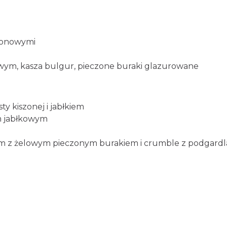
:
zonowymi
owym, kasza bulgur, pieczone buraki glazurowane
y kiszonej i jabłkiem
m jabłkowym
m z żelowym pieczonym burakiem i crumble z podgardl