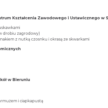
ntrum Kształcenia Zawodowego i Ustawicznego w S
ruskawkami
ów drobiu zagrodowy)
inakiem z nutką czosnku i okrasą ze skwarkami
nomicznych
kół w Bieruniu
armużem i ciapkapustą