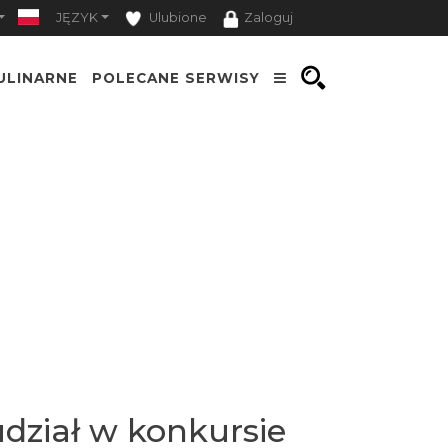
JĘZYK
Ulubione
Zaloguj
ULINARNE
POLECANE SERWISY
dział w konkursie