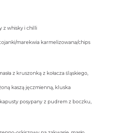
z whisky i chilli
intojanki/marekwia karmelizowana/chips
asła z kruszonką z kołacza śląskiego,
żoną kaszą jęczmienną, kluska
ej kapusty posypany z pudrem z boczku,
zenno-orkiszowy na zakwasie, masło