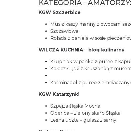
KATEGORIA - AMATORZY
KGW Szczerbice
Mus z kaszy manny z owocami se
Szczawiowa
Rolada z daniela w sosie pieczeni
WILCZA KUCHNIA – blog kulinarny
Krupniok w panko z puree z kapust
Kołocz śląski z kruszonką z muse
Karminadel z puree ziemniaczany
KGW Katarzynki
Szpajza śląska Mocha
Oberiba – zielony skarb Śląska
Leśna uczta – gulasz z sarny