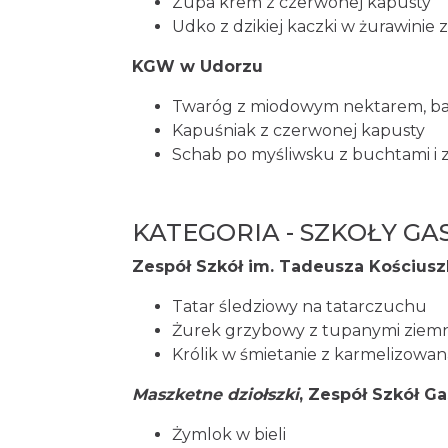
Zupa krem z czerwonej kapusty
Udko z dzikiej kaczki w żurawinie
KGW w Udorzu
Twaróg z miodowym nektarem, baka
Kapuśniak z czerwonej kapusty
Schab po myśliwsku z buchtami i
KATEGORIA - SZKOŁY G
Zespół Szkół im. Tadeusza Kościuszk
Tatar śledziowy na tatarczuchu
Żurek grzybowy z tupanymi ziemn
Królik w śmietanie z karmelizowa
Maszketne dziołszki
, Zespół Szkół G
Żymlok w bieli