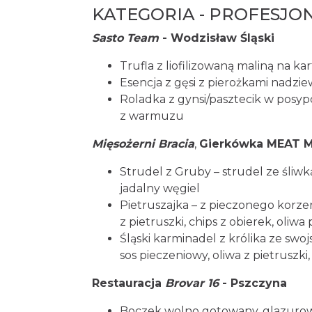
KATEGORIA - PROFESJON
Sasto Team
- Wodzisław Śląski
Trufla z liofilizowaną maliną na ka
Esencja z gęsi z pierożkami nadzi
Roladka z gynsi/pasztecik w posyp
z warmuzu
Mięsożerni Bracia
,
Gierkówka MEAT 
Strudel z Gruby – strudel ze śliwk
jadalny węgiel
Pietruszajka – z pieczonego korze
z pietruszki, chips z obierek, oliw
Śląski karminadel z królika ze sw
sos pieczeniowy, oliwa z pietruszki
Restauracja
Brovar 16
- Pszczyna
Boczek wolno gotowany, glazurowa