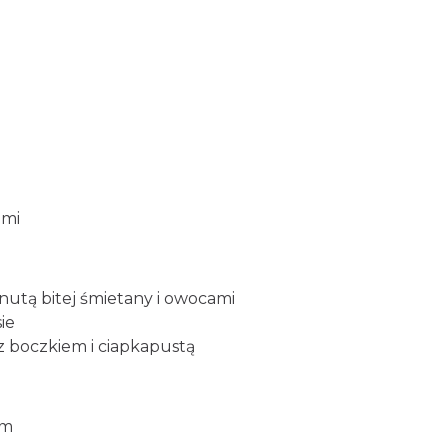
ami
nutą bitej śmietany i owocami
ie
z boczkiem i ciapkapustą
ym