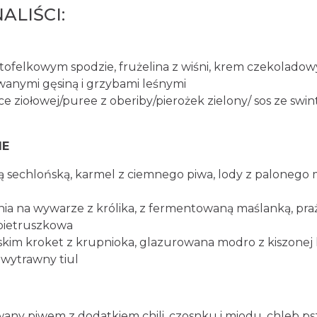
ALIŚCI:
rtofelkowym spodzie, frużelina z wiśni, krem czekoladowy 
ewanymi gęsiną i grzybami leśnymi
ce ziołowej/puree z oberiby/pierożek zielony/ sos ze sw
ME
ą sechlońską, karmel z ciemnego piwa, lody z palonego m
nia na wywarze z królika, z fermentowaną maślanką, pra
a pietruszkowa
ojskim kroket z krupnioka, glazurowana modro z kiszon
, wytrawny tiul
ny piwem z dodatkiem chili, czosnku i miodu, chleb ps