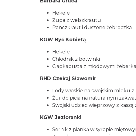
Barbara Gruca
Hekele
Zupa z welszkrautu
Panczkraut i duszone żebroczka
KGW Być Kobietą
Hekele
Chłodnik z botwinki
Ciapkapusta z miodowymi żeberk
RHD Czekaj Sławomir
Lody włoskie na swojskim mleku z 
Żur do picia na naturalnym zakwas
Swojski udziec wieprzowy z kaszą 
KGW Jezioranki
Sernik z pianką w syropie miętow