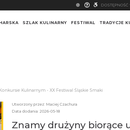
DOSTĘPNOŚĆ
CHARSKA
SZLAK KULINARNY
FESTIWAL
TRADYCJE K
nkursie Kulinarnym - XX Festiwal Śląskie Smaki
Utworzony przez:
Maciej Czachura
Data dodania:
2026-05-18
Znamy drużyny biorące u