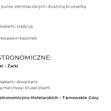
 z puree ziemniaczanym i duszoną brukselką
liami i tradycją
 zestawem kiszonek
ASTRONOMICZNE:
i - Żarki
iakami i skwarkami
ną marchwią i kluseczkami
astronomiczno-Hotelarskich - Tarnowskie Góry