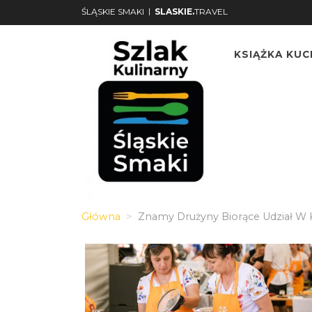
|
ŚLĄSKIE SMAKI
SLASKIE.
TRAVEL
KSIĄŻKA KU
Główna
Znamy Drużyny Biorące Udział W Ko