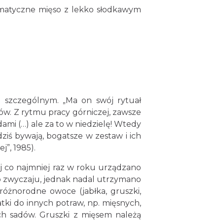
atyczne mięso z lekko słodkawym
szczególnym. „Ma on swój rytuał
ów. Z rytmu pracy górniczej, zawsze
mi (…) ale za to w niedzielę! Wtedy
dziś bywają, bogatsze w zestaw i ich
j”, 1985).
co najmniej raz w roku urządzano
o zwyczaju, jednak nadal utrzymano
różnorodne owoce (jabłka, gruszki,
ki do innych potraw, np. mięsnych,
h sadów. Gruszki z mięsem należą