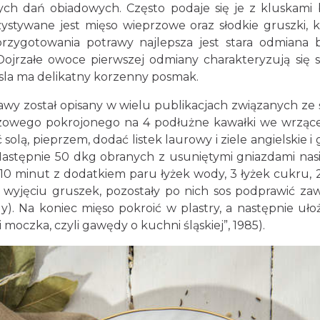
nych dań obiadowych. Często podaje się je z kluskami
stywane jest mięso wieprzowe oraz słodkie gruszki, k
rzygotowania potrawy najlepsza jest stara odmian
Dojrzałe owoce pierwszej odmiany charakteryzują się 
la ma delikatny korzenny posmak.
został opisany w wielu publikacjach związanych ze ś
rzowego pokrojonego na 4 podłużne kawałki we wrzące
 solą, pieprzem, dodać listek laurowy i ziele angielskie 
Następnie 50 dkg obranych z usuniętymi gniazdami na
0 minut z dodatkiem paru łyżek wody, 3 łyżek cukru, 
wyjęciu gruszek, pozostały po nich sos podprawić zaw
y). Na koniec mięso pokroić w plastry, a następnie uł
moczka, czyli gawędy o kuchni śląskiej”, 1985).