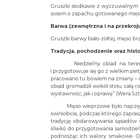
Gruszki słodkawe z wyczuwalnym
sosem o zapachu gotowanego mię
Barwa (zewnętrzna i na przekroju
Gruszki barwy biało-żółtej, mięso b
Tradycja, pochodzenie oraz histo
Niedzielny obiad na terenie Śl
i przygotowuje się go z wielkim pi
pracowano tu bowiem na zmiany – dz
obiad gromadził wokół stołu całą ro
wystawność, jak i oprawę” (Wera Szta
Mięso wieprzowe było najczęście
świniobicie, podczas którego zapr
tradycję obdarowywania sąsiadów w
śliwki) do przygotowania samodzie
podnosząc ich walory smakowe. O