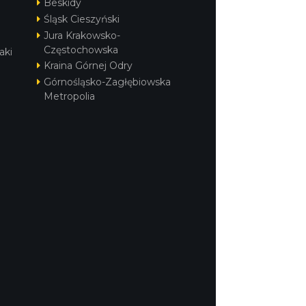
Beskidy
Śląsk Cieszyński
Jura Krakowsko-
Częstochowska
aki
Kraina Górnej Odry
Górnośląsko-Zagłębiowska
Metropolia