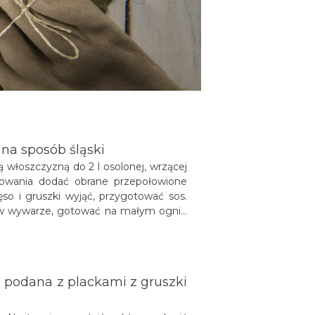
na sposób śląski
włoszczyzną do 2 l osolonej, wrzącej
owania dodać obrane przepołowione
ęso i gruszki wyjąć, przygotować sos.
ć w wywarze, gotować na małym ogniu
ytryn i solą. Smak sosu powinien być
o-kwaśny. Do gotowego sosu włożyć
ułczanymi.
ą podana z plackami z gruszki