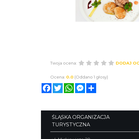
Twoja ocena:
DODAJ O
Ocena:
0.0
(Oddano 1 głosy)
Facebook
Twitter
WhatsApp
Messenger
Share
ŚLĄSKA ORGANIZACJA
TURYSTYCZNA