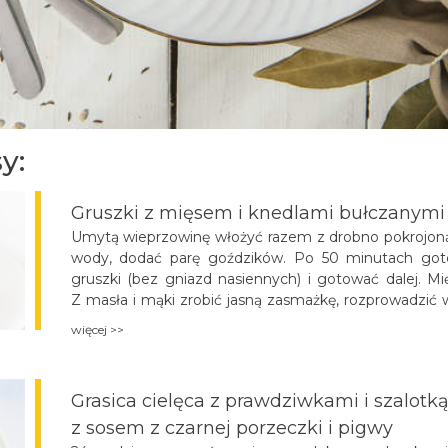
y:
Gruszki z mięsem i knedlami bułczanymi 
Umytą wieprzowinę włożyć razem z drobno pokrojoną 
wody, dodać parę goździków. Po 50 minutach got
gruszki (bez gniazd nasiennych) i gotować dalej. Mi
Z masła i mąki zrobić jasną zasmażkę, rozprowadzi
10 minut. Przecedzić, przyprawić cukrem, sokiem z c
więcej >>
pikantny, ale jednocześnie dość wyraźnie słodk
wyporcjowane mięso i gruszki, podawać z knedlami b
Grasica cielęca z prawdziwkami i szalotk
z sosem z czarnej porzeczki i pigwy