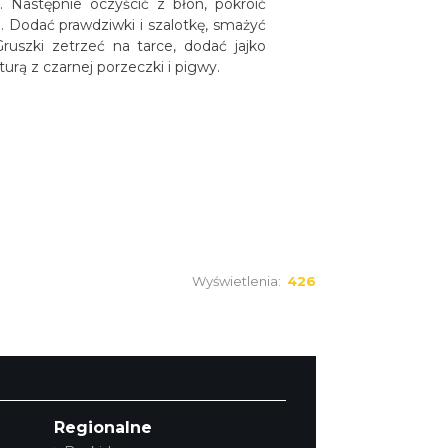
Następnie oczyścić z błon, pokroić
 Dodać prawdziwki i szalotkę, smażyć
ruszki zetrzeć na tarce, dodać jajko
rą z czarnej porzeczki i pigwy.
Wyświetlenia:
426
Regionalne