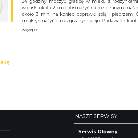
24 godziny moczyć grasicę w mleku z rodzynkami. 
w paski około 2 cm i obsmażyć na rozgrzanym maśle.
około 3 min, na koniec doprawić solą i pieprzem. G
i mąkę, smażyć na rozgrzanym oleju. Podawać z konfitu
więcej >>
CENĘ
NASZE SERWISY
Serwis Główny