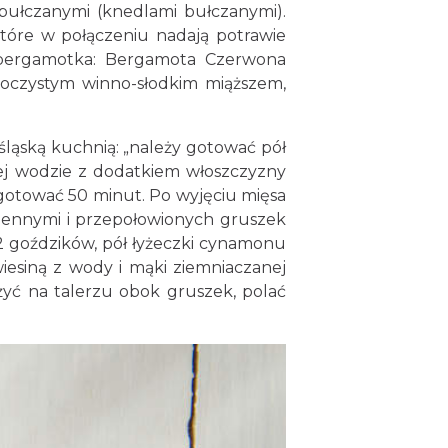
 bułczanymi (knedlami bułczanymi).
tóre w połączeniu nadają potrawie
a bergamotka: Bergamota Czerwona
soczystym winno-słodkim miąższem,
ląską kuchnią: „należy gotować pół
j wodzie z dodatkiem włoszczyzny
i gotować 50 minut. Po wyjęciu mięsa
siennymi i przepołowionych gruszek
2 goździków, pół łyżeczki cynamonu
iesiną z wody i mąki ziemniaczanej
ożyć na talerzu obok gruszek, polać