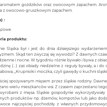
 aromatem goździków oraz owocowym zapachem. Arom
sa z owocowo-gruszkowym zapachem.
) :
rązowe.
ria produktu:
ąska był i jest do dnia dzisiejszego wydarzeniem 
etyzmem. Skąd ten zwyczaj się wywodzi? Z dawnych czas
ienne i nocne. W tygodniu różnie bywało i bywa z obiada
dzinę (…) zaś obiady niedzielne z reguły bywały, a i do 
bowa, „Krupnioki i moczka, czyli gawędy o kuchni śląskie
j spożywanym mięsem przez śląskie rodziny. Dawnej 
aszano wielu mieszkańców wsi. Z czasem zaprzestano teg
yrobami z mięsa. Śląskie gospodynie wykorzystywały 
lnych produktów np. dżemów, kompotów lub jako dodat
woce najczęściej pochodziły z własnych przydomowyc