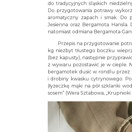
do tradycyjnych śląskich niedziel
Do przygotowania potrawy wykorzy
aromatyczny zapach i smak. Do p
Jesienna oraz Bergamota Hansla. 
natomiast odmiana Bergamota Gans
Przepis na przygotowanie potrawy 
kg niezbyt tłustego boczku wiep
(bez kapusty), następnie przyprawić
z wywaru pozostawić je w cieple. 
bergamotek dusić w rondlu przez 1
i drobiny kwasku cytrynowego. Po 
(łyżeczkę mąki na pół szklanki wod
sosem” (Wera Sztabowa, „Krupnioki i 