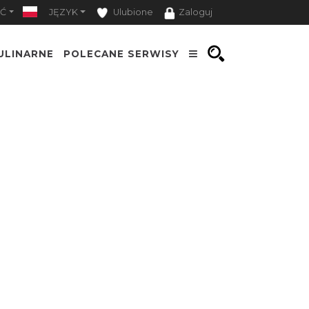
Ć
JĘZYK
Ulubione
Zaloguj
ULINARNE
POLECANE SERWISY