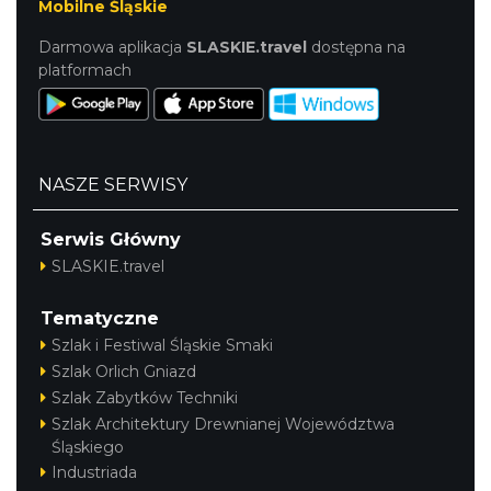
Mobilne Śląskie
Darmowa aplikacja
SLASKIE.travel
dostępna na
platformach
NASZE SERWISY
Serwis Główny
SLASKIE.travel
Tematyczne
Szlak i Festiwal Śląskie Smaki
Szlak Orlich Gniazd
Szlak Zabytków Techniki
Szlak Architektury Drewnianej Województwa
Śląskiego
Industriada