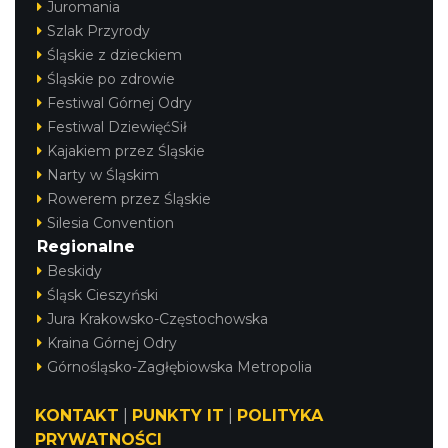
Juromania
Szlak Przyrody
Śląskie z dzieckiem
Śląskie po zdrowie
Festiwal Górnej Odry
Festiwal DziewięćSił
Kajakiem przez Śląskie
Narty w Śląskim
Rowerem przez Śląskie
Silesia Convention
Regionalne
Beskidy
Śląsk Cieszyński
Jura Krakowsko-Częstochowska
Kraina Górnej Odry
Górnośląsko-Zagłębiowska Metropolia
KONTAKT
|
PUNKTY IT
|
POLITYKA
PRYWATNOŚCI