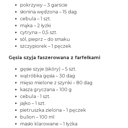
pokrzywy – 3 garście
słonina wędzona – 15 dag
cebula – 1 szt.
mąka – 2 łyżki
cytryna – 0,5 szt.
sól, pieprz – do smaku
szczypiorek – 1 pęczek
Gęsia szyja faszerowana z farfelkami
gęsie szyje (skóry) – 5 szt.
wątróbka gęsia – 30 dag
mięso mielone z szynki – 80 dag
kasza gryczana – 100 g
cebula - 1 szt.
jajko – 1 szt.
pietruszka zielona – 1 pęczek
bulion – 100 ml
masło klarowane – 1 łyżka