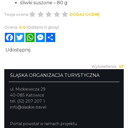
śliwki suszone – 80 g
Twoja ocena:
DODAJ OCENĘ
Ocena:
0.0
(Oddano 0 głosy)
Facebook
Twitter
WhatsApp
Messenger
Share
Udostępnij
Wyświetlenia:
47
ŚLĄSKA ORGANIZACJA TURYSTYCZNA
ul. Mickiewicza 29
40-085 Katowice
tel. (32) 207 207 1
info@slaskie.travel
Portal powstał w ramach projektu