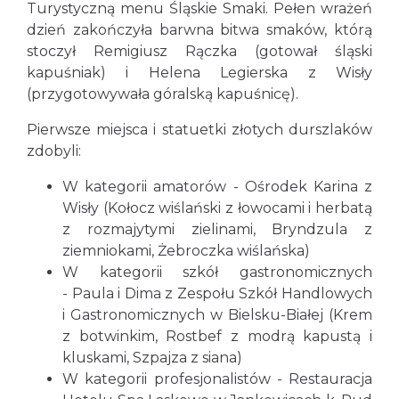
Turystyczną menu Śląskie Smaki. Pełen wrażeń
dzień zakończyła barwna bitwa smaków, którą
stoczył Remigiusz Rączka (gotował śląski
kapuśniak) i Helena Legierska z Wisły
(przygotowywała góralską kapuśnicę).
Pierwsze miejsca i statuetki złotych durszlaków
zdobyli:
W kategorii amatorów - Ośrodek Karina z
Wisły (Kołocz wiślański z łowocami i herbatą
z rozmajytymi zielinami, Bryndzula z
ziemniokami, Żebroczka wiślańska)
W kategorii szkół gastronomicznych
- Paula i Dima z Zespołu Szkół Handlowych
i Gastronomicznych w Bielsku-Białej (Krem
z botwinkim, Rostbef z modrą kapustą i
kluskami, Szpajza z siana)
W kategorii profesjonalistów - Restauracja