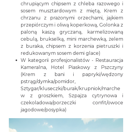
chrupiącym chipsem z chleba razowego i
sosem musztardowym z miętą, Krem z
chrzanu z prażonymi orzechami, jajkiem
przepiórczym i oliwą koperkową, Golonka z
paloną kaszą gryczaną, karmelizowaną
cebulą, brukselką, mini marchewką, żelem
z buraka, chipsem z korzenia pietruszki i
redukowanym sosem demi glace)
W kategorii profesjonalistów - Restauracja
Kameralna, Hotel Piaskowy z Pszczyny
(Krem z bani i papryki/wędzony
pstrąg/dymka/pomidor,
Sztygar/kluseczki/burak/krupniok/marche
w z groszkiem, Szpajza cytrynowa i
czekoladowa/porzeczki confit/owoce
jagodowe/posypka)