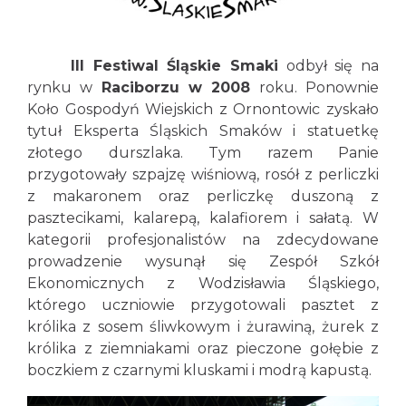
III Festiwal Śląskie Smaki
odbył się na
rynku w
Raciborzu w 2008
roku. Ponownie
Koło Gospodyń Wiejskich z Ornontowic zyskało
tytuł Eksperta Śląskich Smaków i statuetkę
złotego durszlaka. Tym razem Panie
przygotowały szpajzę wiśniową, rosół z perliczki
z makaronem oraz perliczkę duszoną z
pasztecikami, kalarepą, kalafiorem i sałatą. W
kategorii profesjonalistów na zdecydowane
prowadzenie wysunął się Zespół Szkół
Ekonomicznych z Wodzisławia Śląskiego,
którego uczniowie przygotowali pasztet z
królika z sosem śliwkowym i żurawiną, żurek z
królika z ziemniakami oraz pieczone gołębie z
boczkiem z czarnymi kluskami i modrą kapustą.