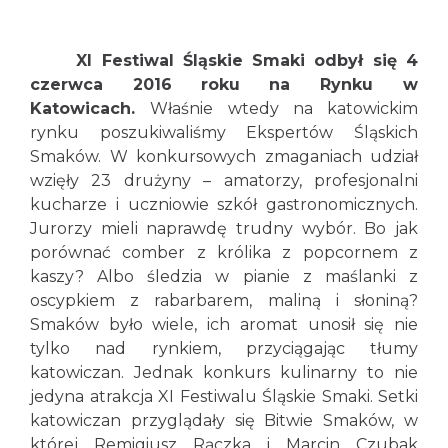
XI Festiwal Śląskie Smaki odbył się 4
czerwca 2016
roku na Rynku w
Katowicach.
Właśnie wtedy na katowickim
rynku poszukiwaliśmy Ekspertów Śląskich
Smaków. W konkursowych zmaganiach udział
wzięły 23 drużyny – amatorzy, profesjonalni
kucharze i uczniowie szkół gastronomicznych.
Jurorzy mieli naprawdę trudny wybór. Bo jak
porównać comber z królika z popcornem z
kaszy? Albo śledzia w pianie z maślanki z
oscypkiem z rabarbarem, maliną i słoniną?
Smaków było wiele, ich aromat unosił się nie
tylko nad rynkiem, przyciągając tłumy
katowiczan. Jednak konkurs kulinarny to nie
jedyna atrakcja XI Festiwalu Śląskie Smaki. Setki
katowiczan przyglądały się Bitwie Smaków, w
której Remigiusz Rączka i Marcin Czubak