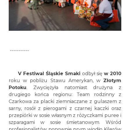
-----------
V Festiwal Śląskie Smaki
odbył się
w 2010
roku w pobliżu Stawu Amerykan, w
Złotym
Potoku
. Zwyciężyła natomiast drużyna z
drugiego końca regionu: Team rodzinny z
Czarkowa za placki ziemniaczane z gulaszem z
sarny, rosół z pierogami z czarnej kaczki oraz
przepiórki w sosie własnym z różyczkami puree i
szparagami w sosie śmietanowym. Wśród
profesjonalistów ponownie prym wiodło Kilerów