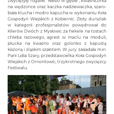
zwyciężyły rogaliki "Niebo w gębie", kwaśnicorka
na wędzonce oraz kaczka nadziewaczka, szaro-
biała klucha i modro kapucha w wykonaniu Koła
Gospodyń Wiejskich z Kobiernic. Złoty durszlak
w kategorii profesjonalistów powędrował do
Kilerów Dwóch z Mysłowic za hekele na tostach
chleba razowego, agrest w maclu na mioduli,
płucka na kwaśno oraz golonko z kapustą
kiszoną i śląskim szałotem. W jury zasiadała m.in.
Pani Lidia Szary, przedstawcielka Koła Gospodyń
Wiejskich z Ornontowic, trzykrotnego zwycięzcy
Festiwalu.