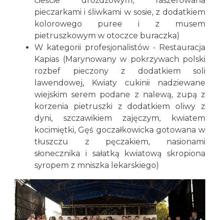
cieście drożdżowym, faszerowana
pieczarkami i śliwkami w sosie, z dodatkiem
kolorowego puree i z musem
pietruszkowym w otoczce buraczka)
W kategorii profesjonalistów - Restauracja
Kapias (Marynowany w pokrzywach polski
rozbef pieczony z dodatkiem soli
lawendowej, Kwiaty cukinii nadziewane
wiejskim serem podane z nalewą, zupą z
korzenia pietruszki z dodatkiem oliwy z
dyni, szczawikiem zajęczym, kwiatem
kocimiętki, Gęś goczałkowicka gotowana w
tłuszczu z pęczakiem, nasionami
słonecznika i sałatką kwiatową skropiona
syropem z mniszka lekarskiego)