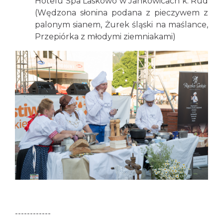
Hotelu Spa Laskowo w Jankowicach k. Rud
(Wędzona słonina podana z pieczywem z
palonym sianem, Żurek śląski na maślance,
Przepiórka z młodymi ziemniakami)
------------