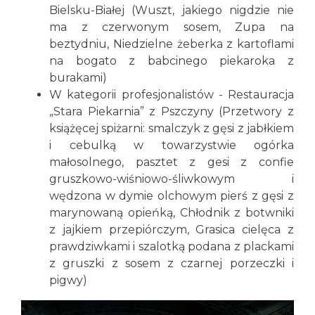
Bielsku-Białej (Wuszt, jakiego nigdzie nie
ma z czerwonym sosem, Zupa na
beztydniu, Niedzielne żeberka z kartoflami
na bogato z babcinego piekaroka z
burakami)
W kategorii profesjonalistów - Restauracja
„Stara Piekarnia” z Pszczyny (Przetwory z
książęcej spiżarni: smalczyk z gęsi z jabłkiem
i cebulką w towarzystwie ogórka
małosolnego, pasztet z gesi z confie
gruszkowo-wiśniowo-śliwkowym i
wędzona w dymie olchowym pierś z gęsi z
marynowaną opieńką, Chłodnik z botwniki
z jajkiem przepiórczym, Grasica cielęca z
prawdziwkami i szalotką podana z plackami
z gruszki z sosem z czarnej porzeczki i
pigwy)