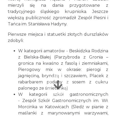
mierzyli się na dania przygotowane z
tradycyjnego śląskiego krupnioka. Jeszcze
większą publiczność zgromadził Zespół Pieśni i
Tańca im. Stanisława Hadyny.
Pierwsze miejsca i statuetki złotych durszlaków
zdobyli:
W kategorii amatorów - Beskidzka Rodzina
z Bielska-Białej (Parzybroda z Gronia –
gronica na kwaśno z fasolą i ziemniakami,
Pierogowy mix w okrasie: pierogi z
jagnięciną, bryndzą i szczawiem, Placek z
rabarbarem podany z sosem z cukru
palonego ze śmietanką)
W kategorii szkół gastronomicznych
- Zespół Szkół Gastronomicznych im. Wł.
Morcinka w Katowicach (Śledź w pianie z
maślanki z marynowanymi warzywami,