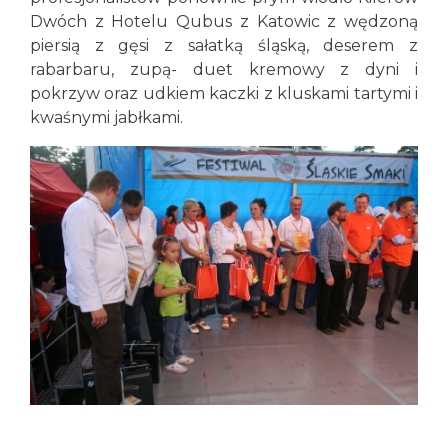
Dwóch z Hotelu Qubus z Katowic z wędzoną
piersią z gęsi z sałatką śląską, deserem z
rabarbaru, zupą- duet kremowy z dyni i
pokrzyw oraz udkiem kaczki z kluskami tartymi i
kwaśnymi jabłkami.