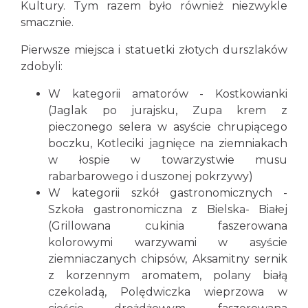
Kultury. Tym razem było również niezwykle
smacznie.
Pierwsze miejsca i statuetki złotych durszlaków
zdobyli:
W kategorii amatorów - Kostkowianki
(Jaglak po jurajsku, Zupa krem z
pieczonego selera w asyście chrupiącego
boczku, Kotleciki jagnięce na ziemniakach
w łospie w towarzystwie musu
rabarbarowego i duszonej pokrzywy)
W kategorii szkół gastronomicznych -
Szkoła gastronomiczna z Bielska- Białej
(Grillowana cukinia faszerowana
kolorowymi warzywami w asyście
ziemniaczanych chipsów, Aksamitny sernik
z korzennym aromatem, polany białą
czekoladą, Polędwiczka wieprzowa w