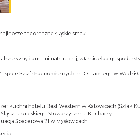
najlepsze tegoroczne śląskie smaki.
ralszczyzny i kuchni naturalnej, właścicielka gospodar
w Zespole Szkół Ekonomicznych im. O. Langego w Wodzisł
 szef kuchni hotelu Best Western w Katowicach (Szlak Ku
s Śląsko-Jurajskiego Stowarzyszenia Kucharzy
tauacja Spacerowa 21 w Mysłowicach
niali: