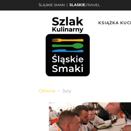
|
ŚLĄSKIE SMAKI
SLASKIE.
TRAVEL
KSIĄŻKA KU
Główna
Jury