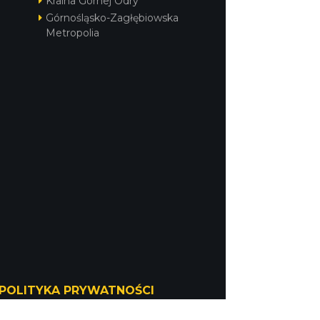
Kraina Górnej Odry
Górnośląsko-Zagłębiowska
Metropolia
POLITYKA PRYWATNOŚCI