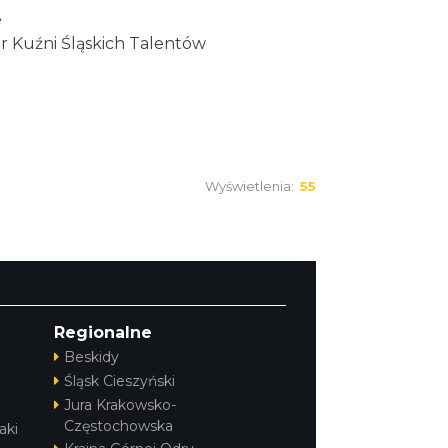
e
r Kuźni Śląskich Talentów
Wyświetlenia:
55
Regionalne
Beskidy
Śląsk Cieszyński
Jura Krakowsko-
Częstochowska
aki