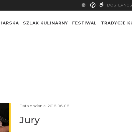
DOSTĘPNOŚ
CHARSKA
SZLAK KULINARNY
FESTIWAL
TRADYCJE K
Data dodania:
2016-06-06
Jury