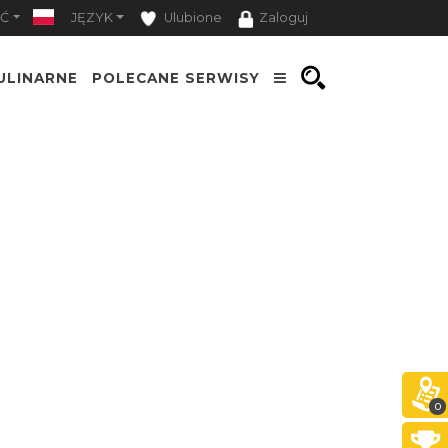
Ć
JĘZYK
Ulubione
Zaloguj
ULINARNE
POLECANE SERWISY
0