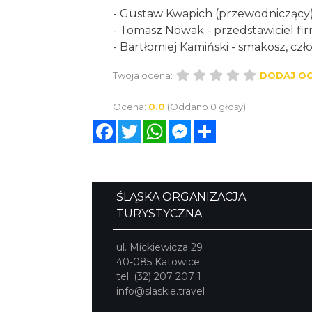
- Gustaw Kwapich (przewodniczący) 
- Tomasz Nowak - przedstawiciel fi
- Bartłomiej Kamiński - smakosz, cz
Twoja ocena:
DODAJ O
Ocena:
0.0
(Oddano 0 głosy)
Facebook
Twitter
WhatsApp
Messenger
Share
ŚLĄSKA ORGANIZACJA
TURYSTYCZNA
ul. Mickiewicza 29
40-085 Katowice
tel. (32) 207 207 1
info@slaskie.travel