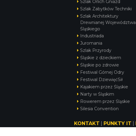
Szlak Orlich Gniazd
Szlak Zabytków Techniki
Szlak Architektury
Drewnianej Województwa
Śląskiego
Industriada
Juromania
Szlak Przyrody
Śląskie z dzieckiem
Śląskie po zdrowie
Festiwal Górnej Odry
Festiwal DziewięćSił
Kajakiem przez Śląskie
Narty w Śląskim
Rowerem przez Śląskie
Silesia Convention
KONTAKT
|
PUNKTY IT
|