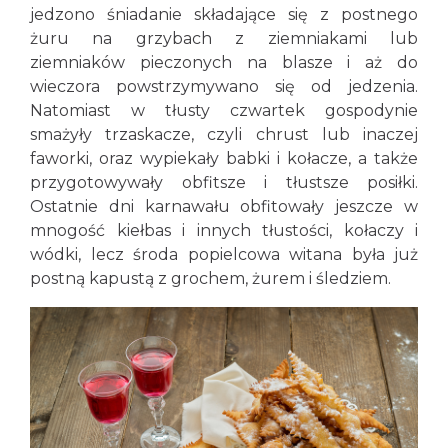
jedzono śniadanie składające się z postnego
żuru na grzybach z ziemniakami lub
ziemniaków pieczonych na blasze i aż do
wieczora powstrzymywano się od jedzenia.
Natomiast w tłusty czwartek gospodynie
smażyły trzaskacze, czyli chrust lub inaczej
faworki, oraz wypiekały babki i kołacze, a także
przygotowywały obfitsze i tłustsze posiłki.
Ostatnie dni karnawału obfitowały jeszcze w
mnogość kiełbas i innych tłustości, kołaczy i
wódki, lecz środa popielcowa witana była już
postną kapustą z grochem, żurem i śledziem.