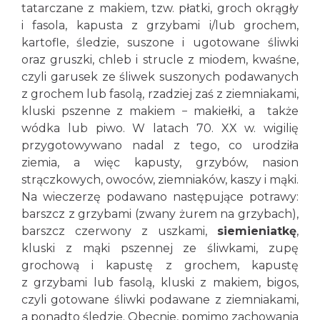
tatarczane z makiem, tzw. płatki, groch okrągły
i fasola, kapusta z grzybami i/lub grochem,
kartofle, śledzie, suszone i ugotowane śliwki
oraz gruszki, chleb i strucle z miodem, kwaśne,
czyli garusek ze śliwek suszonych podawanych
z grochem lub fasolą, rzadziej zaś z ziemniakami,
kluski pszenne z makiem − makiełki, a także
wódka lub piwo. W latach 70. XX w. wigilię
przygotowywano nadal z tego, co urodziła
ziemia, a więc kapusty, grzybów, nasion
strączkowych, owoców, ziemniaków, kaszy i mąki.
Na wieczerzę podawano następujące potrawy:
barszcz z grzybami (zwany żurem na grzybach),
barszcz czerwony z uszkami,
siemieniatkę
,
kluski z mąki pszennej ze śliwkami, zupę
grochową i kapustę z grochem, kapustę
z grzybami lub fasolą, kluski z makiem, bigos,
czyli gotowane śliwki podawane z ziemniakami,
a ponadto śledzie. Obecnie, pomimo zachowania