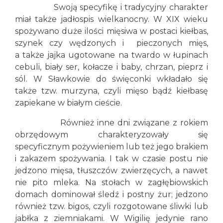
Swoją specyfikę i tradycyjny charakter
miał także jadłospis wielkanocny. W XIX wieku
spożywano duże ilości mięsiwa w postaci kiełbas,
szynek czy wędzonych i pieczonych mięs,
a także jajka ugotowane na twardo w łupinach
cebuli, biały ser, kołacze i baby, chrzan, pieprz i
sól. W Sławkowie do święconki wkładało się
także tzw. murzyna, czyli mięso bądź kiełbasę
zapiekane w białym cieście.
Również inne dni związane z rokiem
obrzędowym charakteryzowały się
specyficznym pożywieniem lub też jego brakiem
i zakazem spożywania. I tak w czasie postu nie
jedzono mięsa, tłuszczów zwierzęcych, a nawet
nie pito mleka. Na stołach w zagłębiowskich
domach dominował śledź i postny żur; jedzono
również tzw. bigos, czyli rozgotowane śliwki lub
jabłka z ziemniakami. W Wigilię jedynie rano