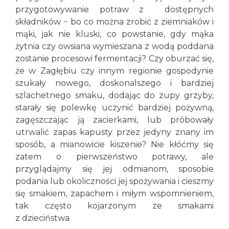
przygotowywanie potraw z dostępnych
składników − bo co można zrobić z ziemniaków i
mąki, jak nie kluski, co powstanie, gdy mąka
żytnia czy owsiana wymieszana z wodą poddana
zostanie procesowi fermentacji? Czy oburzać się,
że w Zagłębiu czy innym regionie gospodynie
szukały nowego, doskonalszego i bardziej
szlachetnego smaku, dodając do zupy grzyby,
starały się polewkę uczynić bardziej pożywną,
zagęszczając ją zacierkami, lub próbowały
utrwalić zapas kapusty przez jedyny znany im
sposób, a mianowicie kiszenie? Nie kłóćmy się
zatem o pierwszeństwo potrawy, ale
przyglądajmy się jej odmianom, sposobie
podania lub okoliczności jej spożywania i cieszmy
się smakiem, zapachem i miłym wspomnieniem,
tak często kojarzonym ze smakami
z dzieciństwa.