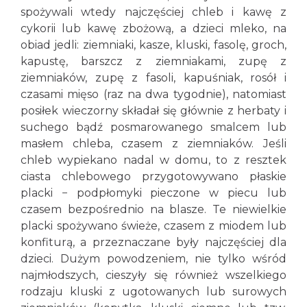
spożywali wtedy najczęściej chleb i kawę z
cykorii lub kawę zbożową, a dzieci mleko, na
obiad jedli: ziemniaki, kasze, kluski, fasolę, groch,
kapustę, barszcz z ziemniakami, zupę z
ziemniaków, zupę z fasoli, kapuśniak, rosół i
czasami mięso (raz na dwa tygodnie), natomiast
posiłek wieczorny składał się głównie z herbaty i
suchego bądź posmarowanego smalcem lub
masłem chleba, czasem z ziemniaków. Jeśli
chleb wypiekano nadal w domu, to z resztek
ciasta chlebowego przygotowywano płaskie
placki − podpłomyki pieczone w piecu lub
czasem bezpośrednio na blasze. Te niewielkie
placki spożywano świeże, czasem z miodem lub
konfiturą, a przeznaczane były najczęściej dla
dzieci. Dużym powodzeniem, nie tylko wśród
najmłodszych, cieszyły się również wszelkiego
rodzaju kluski z ugotowanych lub surowych