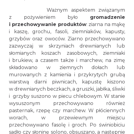
Ważnym aspektem związanym
z pożywieniem było
gromadzenie
i przechowywanie produktów
: ziarna na mąkę
i kaszę, grochu, fasoli, ziemniaków, kapusty,
grzybów oraz owoców. Ziarno przechowywano
zazwyczaj w skrzyniach drewnianych lub
słomianych koszach zasobowych, ziemniaki
i brukiew, a czasem także i marchew, na zimę
składowano w ziemnych dołach lub
murowanych z kamienia i przykrytych grubą
warstwą darni piwnicach, kapustę kiszono
w drewnianych beczkach, a gruszki, jabłka, śliwki
i grzyby suszono w piecu chlebowym. W stanie
wysuszonym przechowywano również
pasternak, rzepę czy marchew. W płóciennych
worach, w przewiewnym miejscu
przechowywano fasolę i groch. Po świniobiciu
sadło czy słoninę solono, obsuszano, a następnie