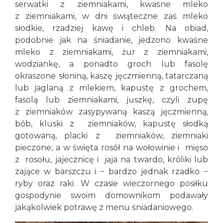
serwatki z ziemniakami, kwaśne mleko
z ziemniakami, w dni świąteczne zaś mleko
słodkie, rzadziej kawę i chleb. Na obiad,
podobnie jak na śniadanie, jedzono kwaśne
mleko z ziemniakami, żur z ziemniakami,
wodziankę, a ponadto groch lub fasolę
okraszone słoniną, kaszę jęczmienną, tatarczaną
lub jaglaną z mlekiem, kapustę z grochem,
fasolą lub ziemniakami, juszkę, czyli zupę
z ziemniaków zasypywaną kaszą jęczmienną,
bób, kluski z ziemniaków, kapustę słodką
gotowaną, placki z ziemniaków, ziemniaki
pieczone, a w święta rosół na wołowinie i mięso
z rosołu, jajecznicę i jaja na twardo, króliki lub
zające w barszczu i − bardzo jednak rzadko −
ryby oraz raki. W czasie wieczornego posiłku
gospodynie swoim domownikom podawały
jakąkolwiek potrawę z menu śniadaniowego.