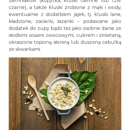
ziemniaków (kopytka, kluski ciemne lub tzw.
czarne), a także kluski zrobione z mąki i wody,
ewentualnie z dodatkiem jajek, tj. kluski lane,
kładzione, zacierki, łazanki − podawane jako
dodatek do zupy bądź też jako osobne danie ze
słodkimi sosami owocowymi, cukrem i śmietaną,
okraszone topioną słoniną lub duszoną cebulką
ze skwarkami.