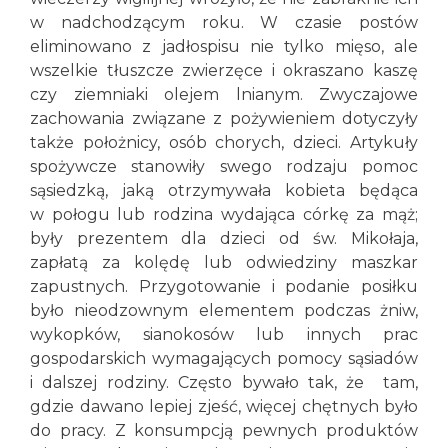
w nadchodzącym roku. W czasie postów
eliminowano z jadłospisu nie tylko mięso, ale
wszelkie tłuszcze zwierzęce i okraszano kaszę
czy ziemniaki olejem lnianym. Zwyczajowe
zachowania związane z pożywieniem dotyczyły
także położnicy, osób chorych, dzieci. Artykuły
spożywcze stanowiły swego rodzaju pomoc
sąsiedzką, jaką otrzymywała kobieta będąca
w połogu lub rodzina wydająca córkę za mąż;
były prezentem dla dzieci od św. Mikołaja,
zapłatą za kolędę lub odwiedziny maszkar
zapustnych. Przygotowanie i podanie posiłku
było nieodzownym elementem podczas żniw,
wykopków, sianokosów lub innych prac
gospodarskich wymagających pomocy sąsiadów
i dalszej rodziny. Często bywało tak, że tam,
gdzie dawano lepiej zjeść, więcej chętnych było
do pracy. Z konsumpcją pewnych produktów