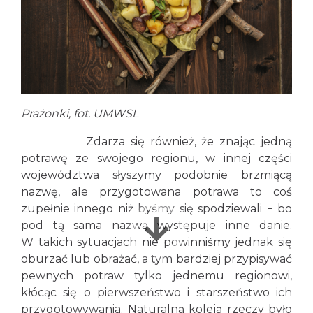
Prażonki, fot. UMWSL
Zdarza się również, że znając jedną
potrawę ze swojego regionu, w innej części
województwa słyszymy podobnie brzmiącą
nazwę, ale przygotowana potrawa to coś
zupełnie innego niż byśmy się spodziewali − bo
pod tą sama nazwą występuje inne danie.
W takich sytuacjach nie powinniśmy jednak się
oburzać lub obrażać, a tym bardziej przypisywać
pewnych potraw tylko jednemu regionowi,
kłócąc się o pierwszeństwo i starszeństwo ich
przygotowywania. Naturalną koleją rzeczy było