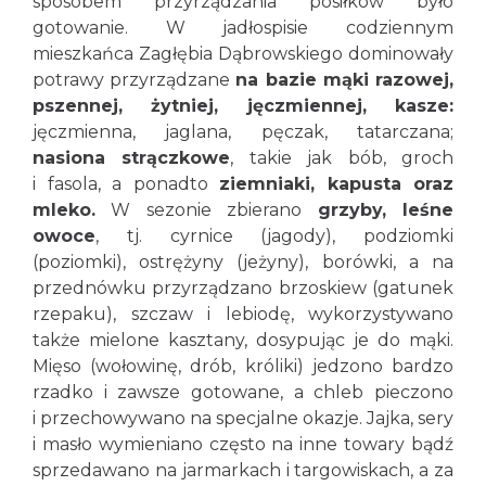
sposobem przyrządzania posiłków było
gotowanie. W jadłospisie codziennym
mieszkańca Zagłębia Dąbrowskiego dominowały
potrawy przyrządzane
na bazie mąki razowej,
pszennej, żytniej, jęczmiennej, kasze:
jęczmienna, jaglana, pęczak, tatarczana;
nasiona strączkowe
, takie jak bób, groch
i fasola, a ponadto
ziemniaki, kapusta oraz
mleko.
W sezonie zbierano
grzyby, leśne
owoce
, tj. cyrnice (jagody), podziomki
(poziomki), ostrężyny (jeżyny), borówki, a na
przednówku przyrządzano brzoskiew (gatunek
rzepaku), szczaw i lebiodę, wykorzystywano
także mielone kasztany, dosypując je do mąki.
Mięso (wołowinę, drób, króliki) jedzono bardzo
rzadko i zawsze gotowane, a chleb pieczono
i przechowywano na specjalne okazje. Jajka, sery
i masło wymieniano często na inne towary bądź
sprzedawano na jarmarkach i targowiskach, a za