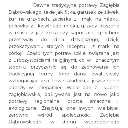
Dawne tradycyjne potrawy Zagłębia
Dąbrowskiego, takie jak fitka, garusek ze śliwek,
żur na grzybach, zacierka z mąki na mleku,
polewka z kwaśnego mleka, grzyby duszone
w maśle z jajecznicą czy kapusta z grochem
przetrwały do dnia dzisiejszego, dzięki
przekazywaniu starych receptur „z matki na
córkę”. Część tych potraw ściśle związana jest
z uroczystościami religijnymi, co w znacznym
stopniu przyczyniło się do zachowania ich
tradycyjnej formy. Inne dania ewaluowały,
wzbogacając się o nowe składniki, a jeszcze inne
odeszły w niepamięć. Wiele dań z kuchni
zagłębiowskiej odkrywana jest na nowo jako
potrawy regionalne, proste, smaczne i
ekologiczne. Znajdują one swych wielbicieli
zarówno wśród społeczności Zagłębia
Dąbrowskiego, w domu współczesnego