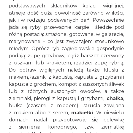
podstawowych składników kolacji wigilijnej,
istnieje dość duża dowolność zarówno w ilości,
jak i w rodzaju podawanych dań. Powszechnie
jada się ryby, przeważnie karpie i śledzie pod
różną postacią: smażone, gotowane, w galarecie,
marynowane – co jest zwyczajem stosunkowo
młodym. Oprócz ryb zagłębiowskie gospodynie
podają: zupę grzybową bądź barszcz czerwony
z uszkami lub krokietem, rzadziej zupę rybną.
Do potraw wigilijnych należą także: kluski z
makiem, łazanki z kapustą, kapusta z grzybami i
kapusta z grochem, kompot z suszonych śliwek
lub z różnych suszonych owoców, a także
ziemniaki, pierogi z kapustą i grzybami,
chałka
,
bułka (czasami z miodem), strucla zawijana
z makiem albo z serem,
makiełki
. W niewielu
domach nadal przygotowuje się polewkę
z siemienia konopnego, tzw. ziemiatkę