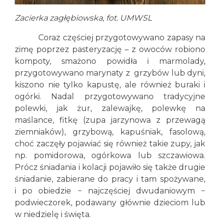
Zacierka zagłębiowska, fot. UMWSL
Coraz częściej przygotowywano zapasy na
zimę poprzez pasteryzację – z owoców robiono
kompoty, smażono powidła i marmolady,
przygotowywano marynaty z grzybów lub dyni,
kiszono nie tylko kapustę, ale również buraki i
ogórki. Nadal przygotowywano tradycyjne
polewki, jak żur, zalewajkę, polewkę na
maślance, fitkę (zupa jarzynowa z przewagą
ziemniaków), grzybową, kapuśniak, fasolową,
choć zaczęły pojawiać się również takie zupy, jak
np. pomidorowa, ogórkowa lub szczawiowa.
Prócz śniadania i kolacji pojawiło się także drugie
śniadanie, zabierane do pracy i tam spożywane,
i po obiedzie − najczęściej dwudaniowym −
podwieczorek, podawany głównie dzieciom lub
w niedzielę i święta.