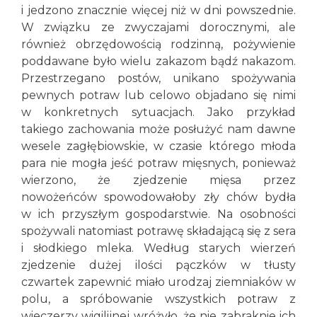
i jedzono znacznie więcej niż w dni powszednie.
W związku ze zwyczajami dorocznymi, ale
również obrzędowością rodzinną, pożywienie
poddawane było wielu zakazom bądź nakazom.
Przestrzegano postów, unikano spożywania
pewnych potraw lub celowo objadano się nimi
w konkretnych sytuacjach. Jako przykład
takiego zachowania może posłużyć nam dawne
wesele zagłębiowskie, w czasie którego młoda
para nie mogła jeść potraw mięsnych, ponieważ
wierzono, że zjedzenie mięsa przez
nowożeńców spowodowałoby zły chów bydła
w ich przyszłym gospodarstwie. Na osobności
spożywali natomiast potrawę składającą się z sera
i słodkiego mleka. Według starych wierzeń
zjedzenie dużej ilości pączków w tłusty
czwartek zapewnić miało urodzaj ziemniaków w
polu, a spróbowanie wszystkich potraw z
wieczerzy wigilijnej wróżyło, że nie zabraknie ich