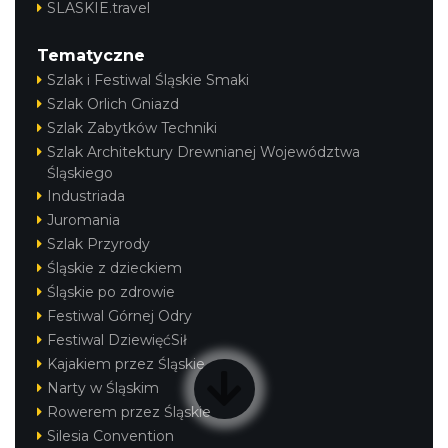
SLASKIE.travel
Tematyczne
Szlak i Festiwal Śląskie Smaki
Szlak Orlich Gniazd
Szlak Zabytków Techniki
Szlak Architektury Drewnianej Województwa
Śląskiego
Industriada
Juromania
Szlak Przyrody
Śląskie z dzieckiem
Śląskie po zdrowie
Festiwal Górnej Odry
Festiwal DziewięćSił
Kajakiem przez Śląskie
Narty w Śląskim
Rowerem przez Śląskie
Silesia Convention