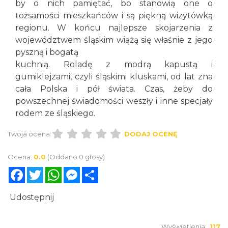
by o nich pamiętać, bo stanowią one o
tożsamości mieszkańców i są piękną wizytówką
regionu. W końcu najlepsze skojarzenia z
województwem śląskim wiążą się właśnie z jego
pyszną i bogatą
kuchnią. Roladę z modrą kapustą i
gumiklejzami, czyli śląskimi kluskami, od lat zna
cała Polska i pół świata. Czas, żeby do
powszechnej świadomości weszły i inne specjały
rodem ze śląskiego.
Twoja ocena:
DODAJ OCENĘ
Ocena:
0.0
(Oddano 0 głosy)
Facebook
Twitter
WhatsApp
Messenger
Share
Udostępnij
Wyświetlenia:
117