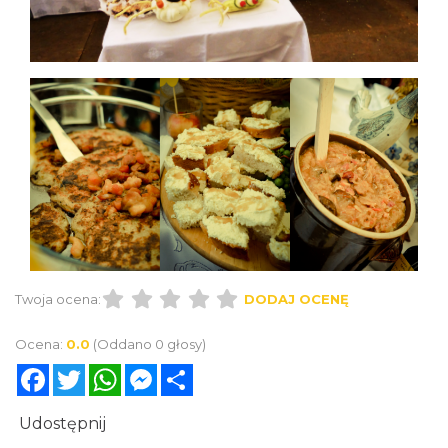
Twoja ocena:
DODAJ OCENĘ
Ocena:
0.0
(Oddano 0 głosy)
Facebook
Twitter
WhatsApp
Messenger
Share
Udostępnij