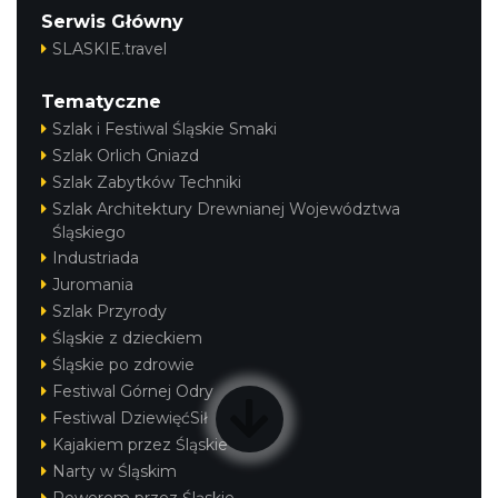
Serwis Główny
SLASKIE.travel
Tematyczne
Szlak i Festiwal Śląskie Smaki
Szlak Orlich Gniazd
Szlak Zabytków Techniki
Szlak Architektury Drewnianej Województwa
Śląskiego
Industriada
Juromania
Szlak Przyrody
Śląskie z dzieckiem
Śląskie po zdrowie
Festiwal Górnej Odry
Festiwal DziewięćSił
Kajakiem przez Śląskie
Narty w Śląskim