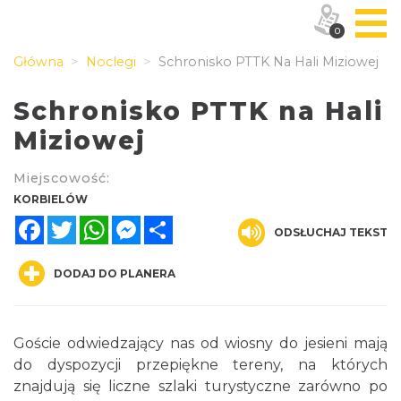
0
Główna
Noclegi
Schronisko PTTK Na Hali Miziowej
Schronisko PTTK na Hali
Miziowej
Miejscowość:
KORBIELÓW
Facebook
Twitter
WhatsApp
Messenger
Share
ODSŁUCHAJ TEKST
DODAJ DO PLANERA
Goście odwiedzający nas od wiosny do jesieni mają
do dyspozycji przepiękne tereny, na których
znajdują się liczne szlaki turystyczne zarówno po