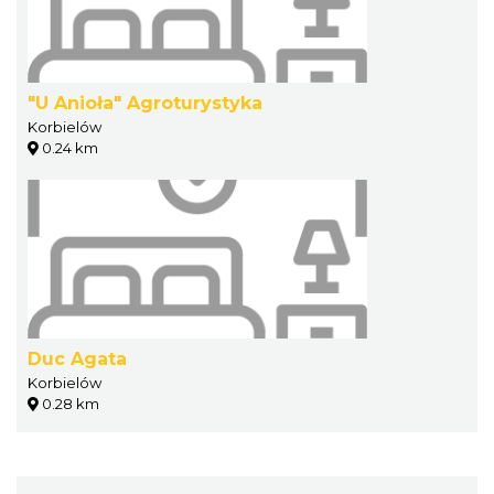
"U Anioła" Agroturystyka
Korbielów
0.24 km
Duc Agata
Korbielów
0.28 km