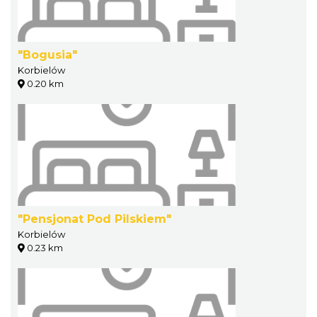
"Bogusia"
Korbielów
0.20 km
"Pensjonat Pod Pilskiem"
Korbielów
0.23 km