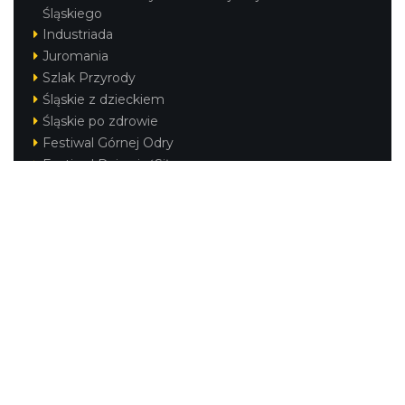
Śląskiego
Industriada
Juromania
Szlak Przyrody
Śląskie z dzieckiem
Śląskie po zdrowie
Festiwal Górnej Odry
Festiwal DziewięćSił
Kajakiem przez Śląskie
Narty w Śląskim
Rowerem przez Śląskie
Silesia Convention
Regionalne
Beskidy
Śląsk Cieszyński
Jura Krakowsko-Częstochowska
Kraina Górnej Odry
Górnośląsko-Zagłębiowska Metropolia