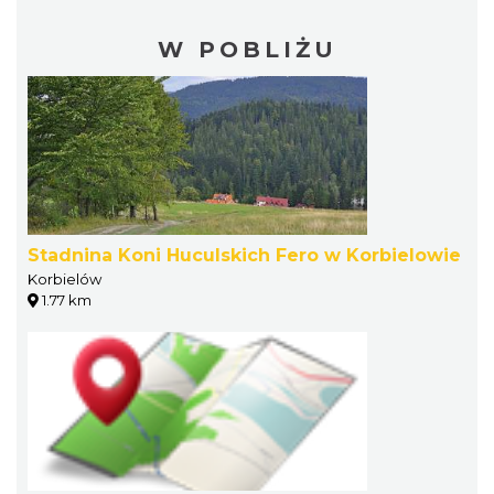
W POBLIŻU
Stadnina Koni Huculskich Fero w Korbielowie
Korbielów
1.77 km