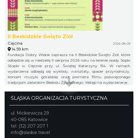
II Beskidzkie Święto Ziół
Cięcina
2026-08-09
14.59 km
Fundacja Dobry Widok zaprasza na II Beskidzkie Święto Ziół, które
odbędzie się w niedzielę 9 sierpnia 2026 roku na terenie osady Sopki
Stopki w Cięcinie przy ul. Świętej Katarzyny 154. W ramach
wydarzenia odbędą się wykłady, warsztaty, spacer przyrodniczy,
koncert muzyki góralskiej oraz premiera filmu poświęconego
tradycjom zielarskim Beskidu Żywieckiego. Wstęp na wydarzenie jest
bezpłatny.
ŚLĄSKA ORGANIZACJA TURYSTYCZNA
ul. Mickiewicza 29
40-085 Katowice
tel. (32) 207 207 1
info@slaskie.travel