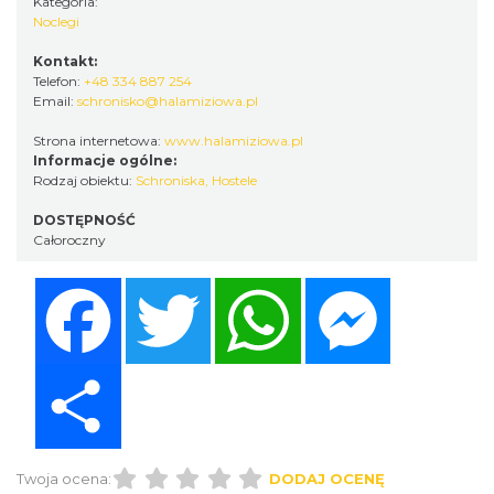
Kategoria:
Noclegi
Kontakt:
Telefon:
+48 334 887 254
Email:
schronisko@halamiziowa.pl
Strona internetowa:
www.halamiziowa.pl
Informacje ogólne:
Rodzaj obiektu:
Schroniska, Hostele
DOSTĘPNOŚĆ
Całoroczny
Facebook
Twitter
WhatsApp
Messenger
Share
Twoja ocena:
DODAJ OCENĘ