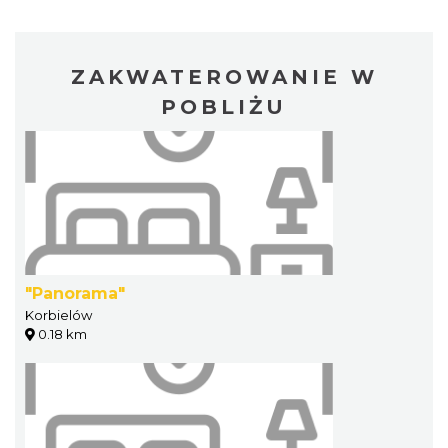
ZAKWATEROWANIE W
POBLIŻU
"Panorama"
Korbielów
0.18 km