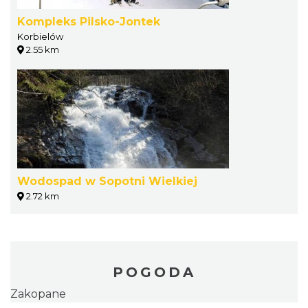
Kompleks Pilsko-Jontek
Korbielów
2.55 km
Wodospad w Sopotni Wielkiej
2.72 km
POGODA
Zakopane