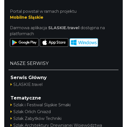
Portal powstał w ramach projektu
Mobilne Śląskie
Darmowa aplikacja
SLASKIE.travel
dostępna na
platformach
NASZE SERWISY
Serwis Główny
SLASKIE.travel
Tematyczne
Szlak i Festiwal Śląskie Smaki
Szlak Orlich Gniazd
Szlak Zabytków Techniki
Szlak Architektury Drewnianej Województwa