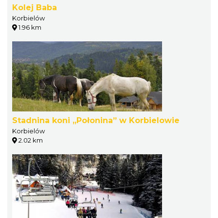
Kolej Baba
Korbielów
1.96 km
Stadnina koni „Połonina” w Korbielowie
Korbielów
2.02 km