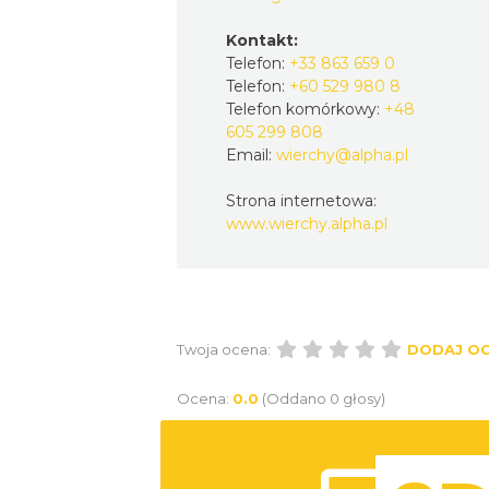
Kontakt:
Telefon:
+33 863 659 0
Telefon:
+60 529 980 8
Telefon komórkowy:
+48
605 299 808
Email:
wierchy@alpha.pl
Strona internetowa:
www.wierchy.alpha.pl
Twoja ocena:
DODAJ O
Ocena:
0.0
(Oddano 0 głosy)