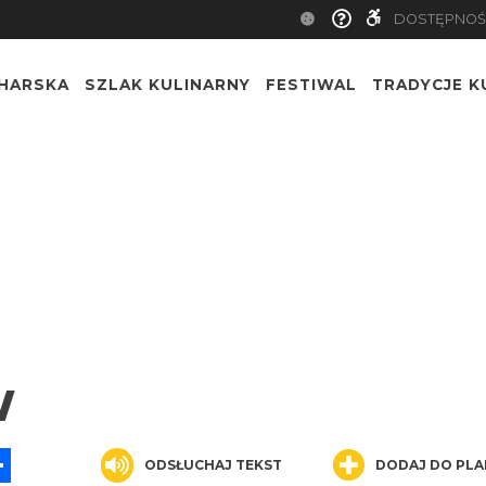
DOSTĘPNOŚ
CHARSKA
SZLAK KULINARNY
FESTIWAL
TRADYCJE K
W
App
ssenger
Share
ODSŁUCHAJ TEKST
DODAJ DO PLA