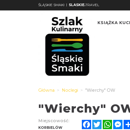
|
ŚLĄSKIE SMAKI
SLASKIE.
TRAVEL
KSIĄŻKA KU
Główna
Noclegi
"Wierchy" OW
"Wierchy" O
Miejscowość:
Facebook
Twitter
Whats
Me
KORBIELÓW