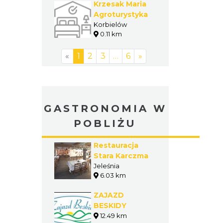
Krzesak Maria
Agroturystyka
Korbielów
0.11 km
«
1
2
3
…
6
»
GASTRONOMIA W
POBLIŻU
Restauracja
Stara Karczma
Jeleśnia
6.03 km
ZAJAZD
BESKIDY
12.49 km