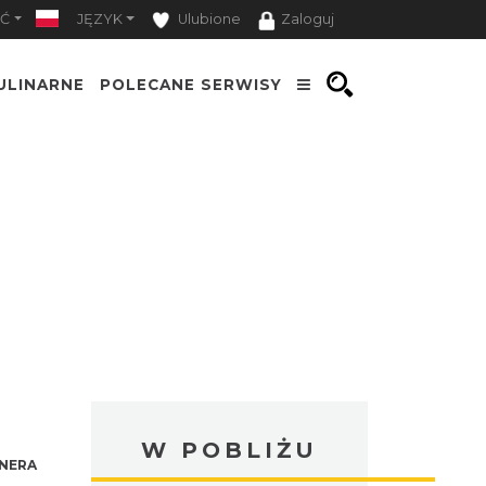
Ć
JĘZYK
Ulubione
Zaloguj
ULINARNE
POLECANE SERWISY
W POBLIŻU
NERA