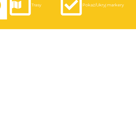
Trasy
Pokaż/Ukryj markery