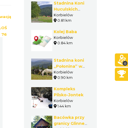
Stadnina Koni
Huculskich
Fero w
Korbielów
wacją
0.81 km
Korbielowie
ŁOŚ
Kolej Baba
:
76
Korbielów
0.84 km
Stadnina koni
0
„Połonina” w
Korbielowie
Korbielów
0.90 km
Kompleks
Pilsko-Jontek
Korbielów
1.44 km
Bacówka przy
granicy Glinne