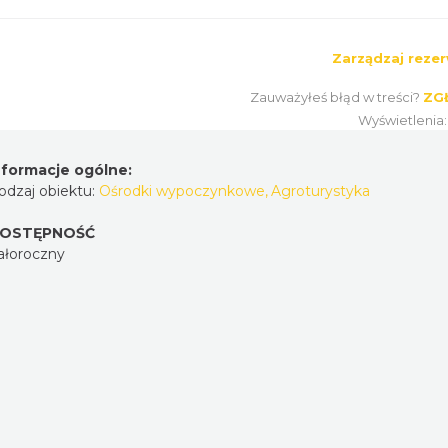
Zarządzaj rezer
Zauważyłeś błąd w treści?
ZG
Wyświetlenia
nformacje ogólne:
odzaj obiektu:
Ośrodki wypoczynkowe
,
Agroturystyka
OSTĘPNOŚĆ
ałoroczny