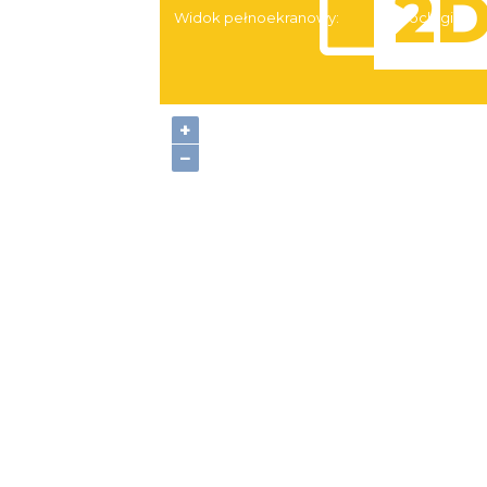
Widok pełnoekranowy:
Noclegi
+
−