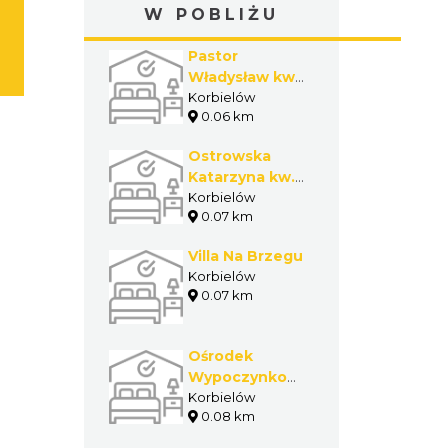
W POBLIŻU
Pastor
Władysław kw.
prywatna
Korbielów
0.06 km
Ostrowska
Katarzyna kw.
prywatna
Korbielów
0.07 km
Villa Na Brzegu
Korbielów
0.07 km
Ośrodek
Wypoczynkowo-
Szkoleniowy
Korbielów
0.08 km
"Potok"