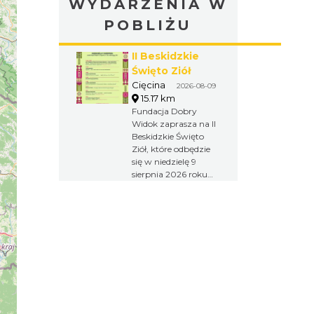
WYDARZENIA W
POBLIŻU
II Beskidzkie
Święto Ziół
Cięcina
2026-08-09
15.17 km
Fundacja Dobry
Widok zaprasza na II
Beskidzkie Święto
Ziół, które odbędzie
się w niedzielę 9
sierpnia 2026 roku
na terenie osady
Sopki Stopki w
Cięcinie przy ul.
Świętej Katarzyny
154. W ramach
wydarzenia odbędą
się wykłady,
warsztaty, spacer
przyrodniczy,
koncert muzyki
góralskiej oraz