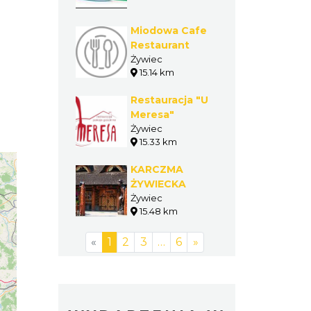
Miodowa Cafe
Restaurant
Żywiec
15.14 km
Restauracja "U
Meresa"
Żywiec
15.33 km
KARCZMA
ŻYWIECKA
Żywiec
15.48 km
«
1
2
3
…
6
»