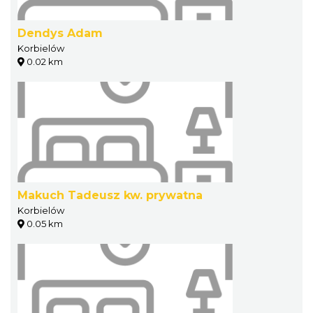
Dendys Adam
Korbielów
0.02 km
Makuch Tadeusz kw. prywatna
Korbielów
0.05 km