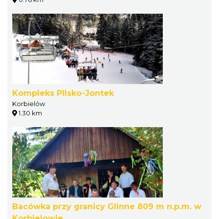
Kompleks Pilsko-Jontek
Korbielów
1.30 km
Bacówka przy granicy Glinne 809 m n.p.m. w
Korbielowie