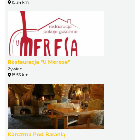
15.34 km
Restauracja "U Meresa"
Żywiec
15.53 km
Karczma Pod Baranią