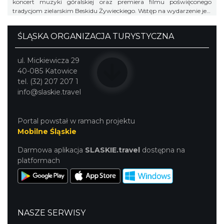
koncert muzyki góralskiej oraz premiera filmu poświęconego
tradycjom zielarskim Beskidu Żywieckiego. Wstęp na wydarzenie jest
bezpłatny.
ŚLĄSKA ORGANIZACJA TURYSTYCZNA
ul. Mickiewicza 29
40-085 Katowice
tel. (32) 207 207 1
info@slaskie.travel
Portal powstał w ramach projektu
Mobilne Śląskie
Darmowa aplikacja
SLASKIE.travel
dostępna na
platformach
NASZE SERWISY