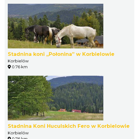
Stadnina koni „Połonina” w Korbielowie
Korbielów
0.76 km
Stadnina Koni Huculskich Fero w Korbielowie
Korbielów
0.76 km