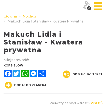
0
Główna
Noclegi
Makuch Lidia I Stanisław - Kwatera Prywatna
Makuch Lidia i
Stanisław - Kwatera
prywatna
Miejscowość:
KORBIELÓW
Facebook
Twitter
WhatsApp
Messenger
Share
ODSŁUCHAJ TEKST
DODAJ DO PLANERA
Zauważyłeś błąd w treści?
ZGŁOŚ