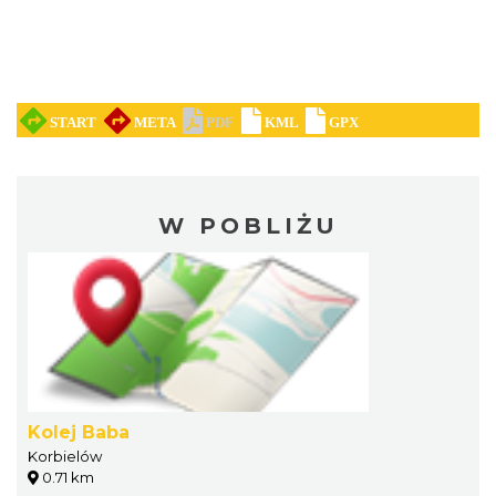
W POBLIŻU
Kolej Baba
Korbielów
0.71 km