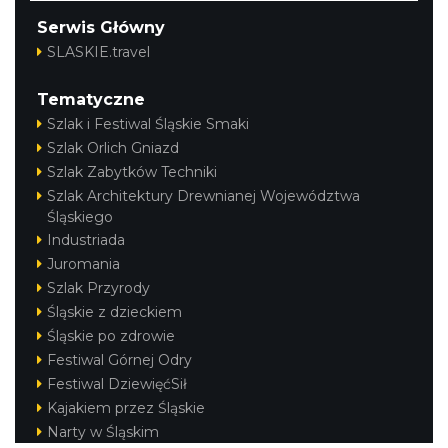
Serwis Główny
SLASKIE.travel
Tematyczne
Szlak i Festiwal Śląskie Smaki
Szlak Orlich Gniazd
Szlak Zabytków Techniki
Szlak Architektury Drewnianej Województwa
Śląskiego
Industriada
Juromania
Szlak Przyrody
Śląskie z dzieckiem
Śląskie po zdrowie
Festiwal Górnej Odry
Festiwal DziewięćSił
Kajakiem przez Śląskie
Narty w Śląskim