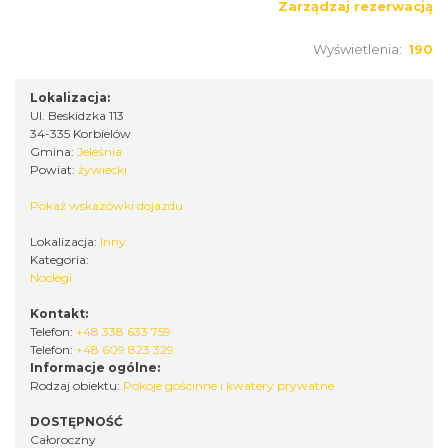
Zarządzaj rezerwacją
Wyświetlenia:
190
Lokalizacja:
Ul. Beskidzka 113
34-335 Korbielów
Gmina:
Jeleśnia
Powiat:
żywiecki
Pokaż wskazówki dojazdu
Lokalizacja:
Inny
Kategoria:
Noclegi
Kontakt:
Telefon:
+48 338 633 759
Telefon:
+48 609 823 329
Informacje ogólne:
Rodzaj obiektu:
Pokoje gościnne i kwatery prywatne
DOSTĘPNOŚĆ
Całoroczny