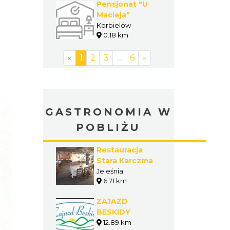
Pensjonat "U
Macieja"
Korbielów
0.18 km
«
1
2
3
…
6
»
GASTRONOMIA W
POBLIŻU
Restauracja
Stara Karczma
Jeleśnia
6.71 km
ZAJAZD
BESKIDY
12.89 km