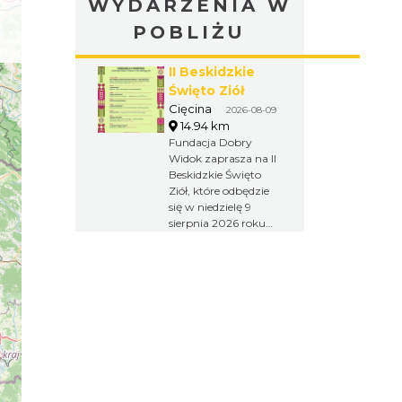
WYDARZENIA W
POBLIŻU
II Beskidzkie
Święto Ziół
Cięcina
2026-08-09
14.94 km
Fundacja Dobry
Widok zaprasza na II
Beskidzkie Święto
Ziół, które odbędzie
się w niedzielę 9
sierpnia 2026 roku
na terenie osady
Sopki Stopki w
Cięcinie przy ul.
Świętej Katarzyny
154. W ramach
wydarzenia odbędą
się wykłady,
warsztaty, spacer
przyrodniczy,
koncert muzyki
góralskiej oraz