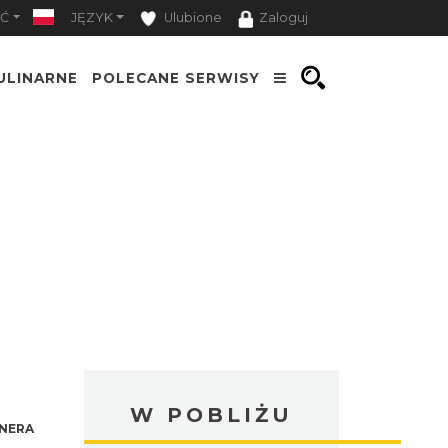
Ć
JĘZYK
Ulubione
Zaloguj
ULINARNE
POLECANE SERWISY
W POBLIŻU
NERA