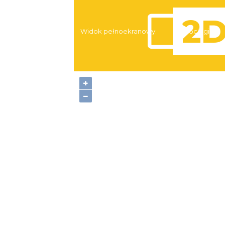
Widok pełnoekranowy:
Noclegi
+
−