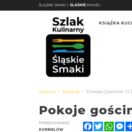
|
ŚLĄSKIE SMAKI
SLASKIE.
TRAVEL
KSIĄŻKA KU
Główna
Noclegi
Pokoje Gościnne "U 
Pokoje gości
Miejscowość:
Facebook
Twitter
Whats
Me
KORBIELÓW