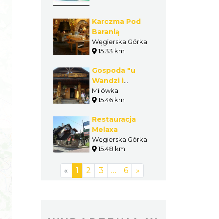
Karczma Pod
Baranią
Węgierska Górka
15.33 km
Gospoda "u
Wandzi i
Jędrusia"
Milówka
15.46 km
Restauracja
Melaxa
Węgierska Górka
15.48 km
«
1
2
3
…
6
»