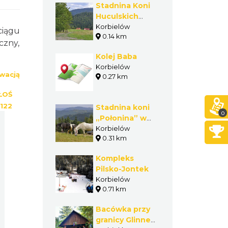
Stadnina Koni
Huculskich
Fero w
Korbielów
ciągu
0.14 km
Korbielowie
czny,
Kolej Baba
Korbielów
wacją
0.27 km
ŁOŚ
122
Stadnina koni
0
„Połonina” w
Korbielowie
Korbielów
0.31 km
Kompleks
Pilsko-Jontek
Korbielów
0.71 km
Bacówka przy
granicy Glinne