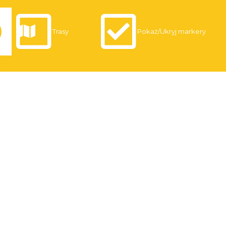
Trasy
Pokaż/Ukryj markery