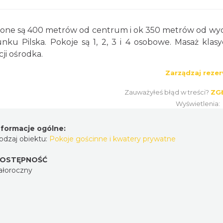
ożone są 400 metrów od centrum i ok 350 metrów od wy
u Pilska. Pokoje są 1, 2, 3 i 4 osobowe. Masaż klasy
cji ośrodka.
Zarządzaj rezer
Zauważyłeś błąd w treści?
ZG
Wyświetlenia:
nformacje ogólne:
odzaj obiektu:
Pokoje gościnne i kwatery prywatne
OSTĘPNOŚĆ
ałoroczny