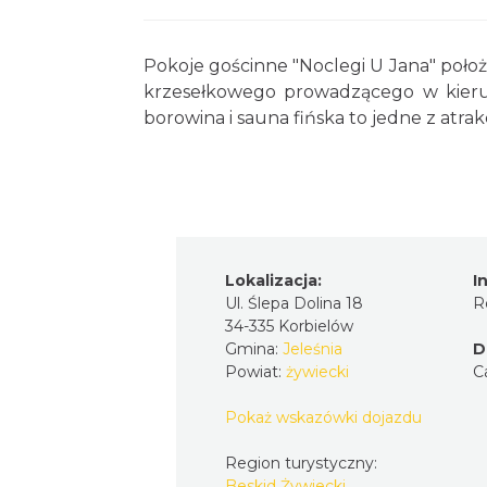
Pokoje gościnne "Noclegi U Jana" poł
krzesełkowego prowadzącego w kierunk
borowina i sauna fińska to jedne z atrak
Lokalizacja:
I
Ul. Ślepa Dolina 18
R
34-335 Korbielów
Gmina:
Jeleśnia
D
Powiat:
żywiecki
C
Pokaż wskazówki dojazdu
Region turystyczny:
Beskid Żywiecki