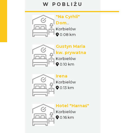
W POBLIŻU
"Na Cyrhli"
Dom
Wczasowy
Korbielów
0.08 km
Gustyn Maria
kw. prywatna
Korbielów
0.10 km
Irena
Korbielów
0.13 km
Hotel "Harnaś"
Korbielów
0.16 km