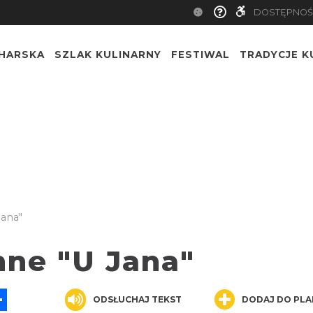
DOSTĘPNOŚ
CHARSKA
SZLAK KULINARNY
FESTIWAL
TRADYCJE K
Jana"
nne "U Jana"
App
ssenger
Share
ODSŁUCHAJ TEKST
DODAJ DO PLA