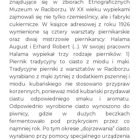
znajdujące się w zbiorach Etnograficznych
Muzeum w Raciborzu. W XX wieku wypiekami
zajmowali się nie tylko rzemieślnicy, ale i fabryki
cukiernicze. W książce adresowej z roku 1926
wymienione są cztery warsztaty piernikarskie
oraz dwaj mistrzowie piernikarscy: Halama
August i Erhard Robert (…). W swojej pracowni
Halama wypiekał trzy rodzaje pierników: 1)
Piernik tradycyjny to ciasto z miodu i mąki.
Tradycyjne pierniki z warsztatów w Raciborzu
wyrabiano z mąki żytniej z dodatkiem pszennej i
miodu kubańskiego nie stosowano przypraw
korzennych, ponieważ miód kubański przydawał
ciastu odpowiedniego smaku i aromatu.
Odpowiednio wyrobione ciasto wynoszono do
piwnicy, gdzie w dużych beczkach
fermentowało pod przykryciem przez co
najmniej rok. Po tym okresie „dojrzewania” ciasto
wyrabiano przy pomocy specjalnego urządzenia