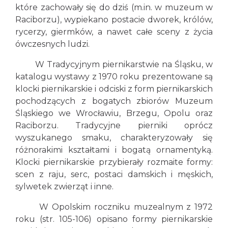
które zachowały się do dziś (m.in. w muzeum w
Raciborzu), wypiekano postacie dworek, królów,
rycerzy, giermków, a nawet całe sceny z życia
ówczesnych ludzi.
W Tradycyjnym piernikarstwie na Śląsku, w
katalogu wystawy z 1970 roku prezentowane są
klocki piernikarskie i odciski z form piernikarskich
pochodzących z bogatych zbiorów Muzeum
Śląskiego we Wrocławiu, Brzegu, Opolu oraz
Raciborzu. Tradycyjne pierniki oprócz
wyszukanego smaku, charakteryzowały się
różnorakimi kształtami i bogatą ornamentyką.
Klocki piernikarskie przybierały rozmaite formy:
scen z raju, serc, postaci damskich i męskich,
sylwetek zwierząt i inne.
W Opolskim roczniku muzealnym z 1972
roku (str. 105-106) opisano formy piernikarskie