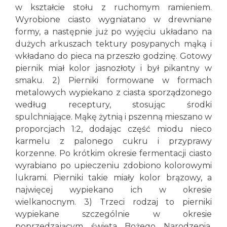
w kształcie stołu z ruchomym ramieniem.
Wyrobione ciasto wygniatano w drewniane
formy, a następnie już po wyjęciu układano na
dużych arkuszach tektury posypanych mąką i
wkładano do pieca na przeszło godzinę. Gotowy
piernik miał kolor jasnozłoty i był pikantny w
smaku. 2) Pierniki formowane w formach
metalowych wypiekano z ciasta sporządzonego
według receptury, stosując środki
spulchniające. Mąkę żytnią i pszenną mieszano w
proporcjach 1:2, dodając część miodu nieco
karmelu z palonego cukru i przyprawy
korzenne. Po krótkim okresie fermentacji ciasto
wyrabiano po upieczeniu zdobiono kolorowymi
lukrami. Pierniki takie miały kolor brązowy, a
najwięcej wypiekano ich w okresie
wielkanocnym. 3) Trzeci rodzaj to pierniki
wypiekane szczególnie w okresie
poprzedzającym święta Bożego Narodzenia.