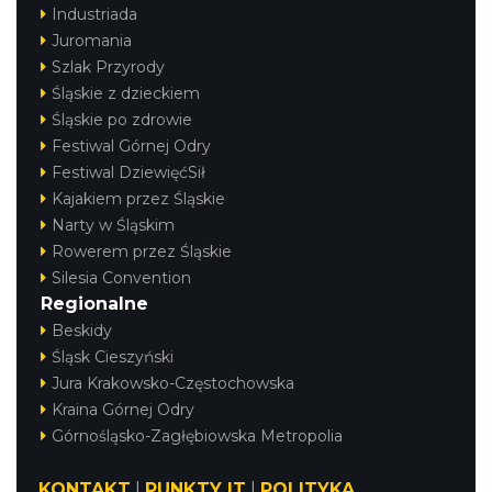
Industriada
Juromania
Szlak Przyrody
Śląskie z dzieckiem
Śląskie po zdrowie
Festiwal Górnej Odry
Festiwal DziewięćSił
Kajakiem przez Śląskie
Narty w Śląskim
Rowerem przez Śląskie
Silesia Convention
Regionalne
Beskidy
Śląsk Cieszyński
Jura Krakowsko-Częstochowska
Kraina Górnej Odry
Górnośląsko-Zagłębiowska Metropolia
KONTAKT
|
PUNKTY IT
|
POLITYKA