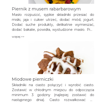
Piernik z musem rabarbarowym
Masło rozpuścić, sypkie składniki przesiać do
miski, jaja i cukier utrzeć, dodać miód, jogurt.
Dodać suche produkty, delikatnie wymieszać,
dodać bakalie, powidła, wystudzone masło. Piec
ok. godziny w temp. 160oC.
więcej >>
Miodowe pierniczki
Składniki na ciasto połączyć i wyrobić ciasto.
Zostawić w chłodnym miejscu do odpoczęcia
minimum 3 godziny (najlepiej zostawić do
następnego dnia). Ciasto rozwałkować na
posypanej mąką stolnicy do grubości ok. 0,5 cm.