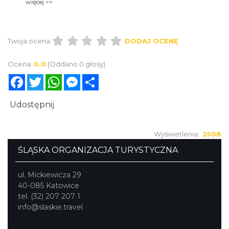
więcej >>
Wykrawać ciasteczka foremkami (lub kieliszkiem).
Położyć na wysmarowanej masłem blasze i piec
około 25 minut w piekarniku w temp. ok. 180˚C.
Po wystygnięciu posmarować masą i sklejać po
Twoja ocena:
DODAJ OCENĘ
dwa. Polać polewą czekoladową z obu stron.
Można ozdobić np. naklejając połówkę orzecha.
Ocena:
0.0
(Oddano 0 głosy)
Facebook
Twitter
WhatsApp
Messenger
Share
Udostępnij
Wyświetlenia:
2508
ŚLĄSKA ORGANIZACJA TURYSTYCZNA
ul. Mickiewicza 29
40-085 Katowice
tel. (32) 207 207 1
info@slaskie.travel