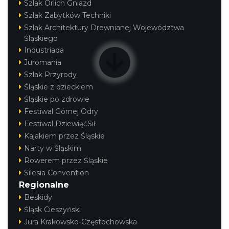
Szlak Orlich Gniazd
Szlak Zabytków Techniki
Szlak Architektury Drewnianej Województwa
Śląskiego
Industriada
Juromania
Szlak Przyrody
Śląskie z dzieckiem
Śląskie po zdrowie
Festiwal Górnej Odry
Festiwal DziewięćSił
Kajakiem przez Śląskie
Narty w Śląskim
Rowerem przez Śląskie
Silesia Convention
Regionalne
Beskidy
Śląsk Cieszyński
Jura Krakowsko-Częstochowska