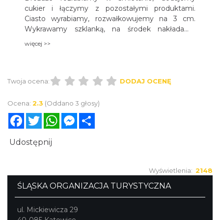
cukier i łączymy z pozostałymi produktami.
Ciasto wyrabiamy, rozwałkowujemy na 3 cm.
Wykrawamy szklanką, na środek nakładamy
powidła, ciastko składamy na połowę, a brzegi
więcej >>
zlepiamy. Smarujemy roztrzepanym jajkiem i
posypujemy grubym cukrem. Pieczemy do
zrumienienia.
Twoja ocena:
DODAJ OCENĘ
Ocena:
2.3
(Oddano 3 głosy)
Facebook
Twitter
WhatsApp
Messenger
Share
Udostępnij
Wyświetlenia:
2148
ŚLĄSKA ORGANIZACJA TURYSTYCZNA
ul. Mickiewicza 29
40-085 Katowice