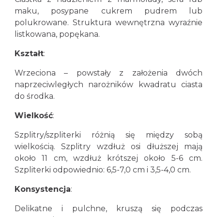
maku, posypane cukrem pudrem lub
polukrowane. Struktura wewnętrzna wyraźnie
listkowana, popękana.
Kształt
:
Wrzeciona – powstały z założenia dwóch
naprzeciwległych narożników kwadratu ciasta
do środka.
Wielkość
:
Szplitry/szpliterki różnią się między sobą
wielkością. Szplitry wzdłuż osi dłuższej mają
około 11 cm, wzdłuż krótszej około 5-6 cm.
Szpliterki odpowiednio: 6,5-7,0 cm i 3,5-4,0 cm.
Konsystencja
:
Delikatne i pulchne, kruszą się podczas