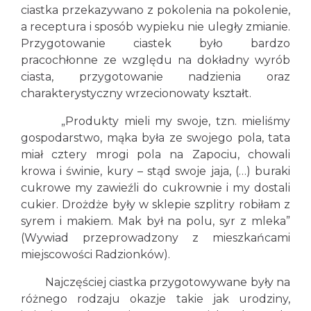
ciastka przekazywano z pokolenia na pokolenie,
a receptura i sposób wypieku nie uległy zmianie.
Przygotowanie ciastek było bardzo
pracochłonne ze względu na dokładny wyrób
ciasta, przygotowanie nadzienia oraz
charakterystyczny wrzecionowaty kształt.
„Produkty mieli my swoje, tzn. mieliśmy
gospodarstwo, mąka była ze swojego pola, tata
miał cztery mrogi pola na Zapociu, chowali
krowa i świnie, kury – stąd swoje jaja, (…) buraki
cukrowe my zawieźli do cukrownie i my dostali
cukier. Drożdże były w sklepie szplitry robiłam z
syrem i makiem. Mak był na polu, syr z mleka”
(Wywiad przeprowadzony z mieszkańcami
miejscowości Radzionków).
Najczęściej ciastka przygotowywane były na
różnego rodzaju okazje takie jak urodziny,