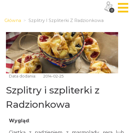
0
Główna
Szplitry I Szpliterki Z Radzionkowa
Data dodania:
2014-02-25
Szplitry i szpliterki z
Radzionkowa
Wygląd
:
Ciastka z nadzieniem z marmolady, sera lub