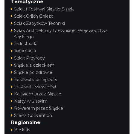
Tematyczne
Szlak i Festiwal Śląskie Smaki
Szlak Orlich Gniazd
Szlak Zabytków Techniki
Szlak Architektury Drewnianej Województwa
Śląskiego
Industriada
Juromania
Szlak Przyrody
Śląskie z dzieckiem
Śląskie po zdrowie
Festiwal Górnej Odry
Festiwal DziewięćSił
Kajakiem przez Śląskie
Narty w Śląskim
Rowerem przez Śląskie
Silesia Convention
Regionalne
Beskidy