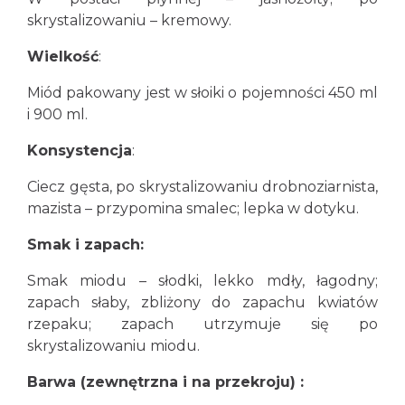
skrystalizowaniu – kremowy.
Wielkość
:
Miód pakowany jest w słoiki o pojemności 450 ml
i 900 ml.
Konsystencja
:
Ciecz gęsta, po skrystalizowaniu drobnoziarnista,
mazista – przypomina smalec; lepka w dotyku.
Smak i zapach:
Smak miodu – słodki, lekko mdły, łagodny;
zapach słaby, zbliżony do zapachu kwiatów
rzepaku; zapach utrzymuje się po
skrystalizowaniu miodu.
Barwa (zewnętrzna i na przekroju) :