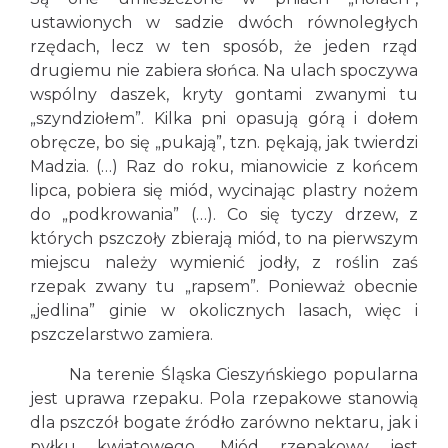
ustawionych w sadzie dwóch równoległych
rzędach, lecz w ten sposób, że jeden rząd
drugiemu nie zabiera słońca. Na ulach spoczywa
wspólny daszek, kryty gontami zwanymi tu
„szyndziołem”. Kilka pni opasują górą i dołem
obręcze, bo się „pukają”, tzn. pękają, jak twierdzi
Madzia. (…) Raz do roku, mianowicie z końcem
lipca, pobiera się miód, wycinając plastry nożem
do „podkrowania” (…). Co się tyczy drzew, z
których pszczoły zbierają miód, to na pierwszym
miejscu należy wymienić jodły, z roślin zaś
rzepak zwany tu „rapsem”. Ponieważ obecnie
„jedlina” ginie w okolicznych lasach, więc i
pszczelarstwo zamiera.
Na terenie Śląska Cieszyńskiego popularna
jest uprawa rzepaku. Pola rzepakowe stanowią
dla pszczół bogate źródło zarówno nektaru, jak i
pyłku kwiatowego. Miód rzepakowy jest