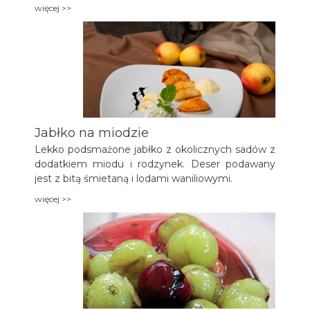
włoskich, laskowych i płatków migdałów
więcej >>
(wcześniej uprażonych).
Jabłko na miodzie
Lekko podsmażone jabłko z okolicznych sadów z
dodatkiem miodu i rodzynek. Deser podawany
jest z bitą śmietaną i lodami waniliowymi.
więcej >>