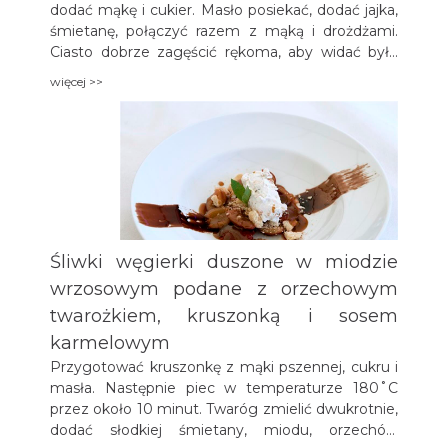
dodać mąkę i cukier. Masło posiekać, dodać jajka,
śmietanę, połączyć razem z mąką i drożdżami.
Ciasto dobrze zagęścić rękoma, aby widać było
kawałki masła. Tak przygotowane ciasto należy
więcej >>
zawinąć w folię i odłożyć na 12 godz. do lodówki.
Po wyjęciu z lodówki ciasto składać w cegiełkę
lub kopertę. Czynność tę powtórzyć 4-5 razy. Aby
przyrządzić farsz, należy pokroić w kostkę jabłka,
rodzynki sparzyć, orzechy posiekać. Następnie
nożem rozprowadzić równo na cieście wszystkie
składniki i zwinąć w roladę.
Śliwki węgierki duszone w miodzie
wrzosowym podane z orzechowym
twarożkiem, kruszonką i sosem
karmelowym
Przygotować kruszonkę z mąki pszennej, cukru i
masła. Następnie piec w temperaturze 180˚C
przez około 10 minut. Twaróg zmielić dwukrotnie,
dodać słodkiej śmietany, miodu, orzechów