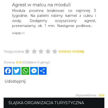
Agrest w malcu na mioduli
Miodula powinna leżakować co najmniej 3
tygodnie. Na patelni robimy karmel z cukru i
wody. Dodajemy oczyszczony agrest,
przesmażamy ok. 1 min. Następnie podlewamy
miodulą. Dekorujemy i podajemy na ciepło.
więcej >>
Twoja ocena:
DODAJ OCENĘ
Ocena:
0.0
(Oddano 0 głosy)
Facebook
Twitter
WhatsApp
Messenger
Share
Udostępnij
Wyświetlenia:
120
ŚLĄSKA ORGANIZACJA TURYSTYCZNA