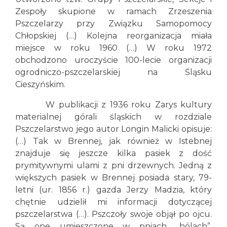
Zespoły skupione w ramach Zrzeszenia
Pszczelarzy przy Związku Samopomocy
Chłopskiej (…) Kolejna reorganizacja miała
miejsce w roku 1960 (…) W roku 1972
obchodzono uroczyście 100-lecie organizacji
ogrodniczo-pszczelarskiej na Śląsku
Cieszyńskim.
W publikacji z 1936 roku Zarys kultury
materialnej górali śląskich w rozdziale
Pszczelarstwo jego autor Longin Malicki opisuje:
(…) Tak w Brennej, jak również w Istebnej
znajduje się jeszcze kilka pasiek z dość
prymitywnymi ulami z pni drzewnych. Jedną z
większych pasiek w Brennej posiada stary, 79-
letni (ur. 1856 r.) gazda Jerzy Madzia, który
chętnie udzielił mi informacji dotyczącej
pszczelarstwa (…). Pszczoły swoje objął po ojcu.
Są one umieszczone w pniach „hólach”,