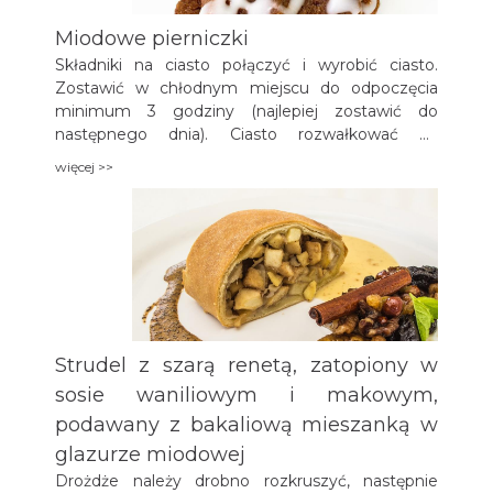
Miodowe pierniczki
Składniki na ciasto połączyć i wyrobić ciasto.
Zostawić w chłodnym miejscu do odpoczęcia
minimum 3 godziny (najlepiej zostawić do
następnego dnia). Ciasto rozwałkować na
posypanej mąką stolnicy do grubości ok. 0,5 cm.
więcej >>
Wykrawać ciasteczka foremkami (lub kieliszkiem).
Położyć na wysmarowanej masłem blasze i piec
około 25 minut w piekarniku w temp. ok. 180˚C.
Po wystygnięciu posmarować masą i sklejać po
dwa. Polać polewą czekoladową z obu stron.
Można ozdobić np. naklejając połówkę orzecha.
Strudel z szarą renetą, zatopiony w
sosie waniliowym i makowym,
podawany z bakaliową mieszanką w
glazurze miodowej
Drożdże należy drobno rozkruszyć, następnie