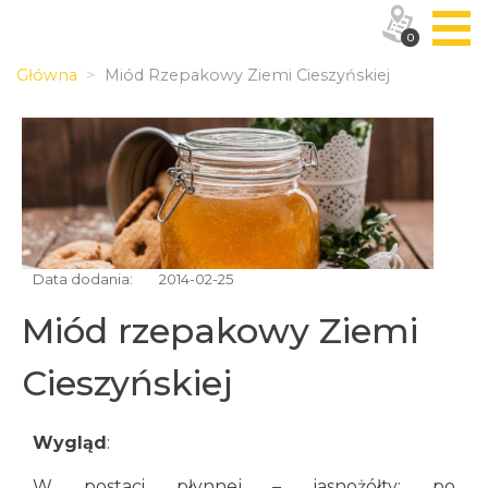
0
Główna
Miód Rzepakowy Ziemi Cieszyńskiej
Data dodania:
2014-02-25
Miód rzepakowy Ziemi
Cieszyńskiej
Wygląd
:
W postaci płynnej – jasnożółty; po