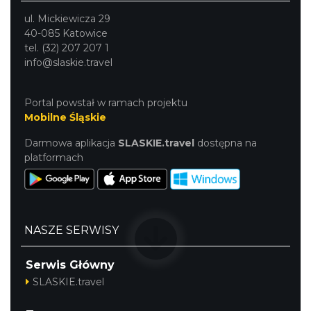
ul. Mickiewicza 29
40-085 Katowice
tel. (32) 207 207 1
info@slaskie.travel
Portal powstał w ramach projektu
Mobilne Śląskie
Darmowa aplikacja
SLASKIE.travel
dostępna na
platformach
NASZE SERWISY
Serwis Główny
SLASKIE.travel