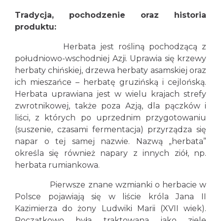
Tradycja, pochodzenie oraz historia
produktu:
Herbata jest rośliną pochodzącą z
południowo-wschodniej Azji. Uprawia się krzewy
herbaty chińskiej, drzewa herbaty asamskiej oraz
ich mieszańce – herbatę gruzińską i cejlońską.
Herbata uprawiana jest w wielu krajach strefy
zwrotnikowej, także poza Azją, dla pączków i
liści, z których po uprzednim przygotowaniu
(suszenie, czasami fermentacja) przyrządza się
napar o tej samej nazwie. Nazwą „herbata”
określa się również napary z innych ziół, np.
herbata rumiankowa.
Pierwsze znane wzmianki o herbacie w
Polsce pojawiają się w liście króla Jana II
Kazimierza do żony Ludwiki Marii (XVII wiek).
Początkowo była traktowana jako ziele