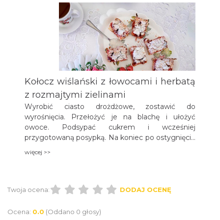
Kołocz wiślański z łowocami i herbatą
z rozmajtymi zielinami
Wyrobić ciasto drożdżowe, zostawić do
wyrośnięcia. Przełożyć je na blachę i ułożyć
owoce. Podsypać cukrem i wcześniej
przygotowaną posypką. Na koniec po ostygnięciu
posypać cukrem pudrem. Zaparzyć herbatę z
więcej >>
zielin, dodać sok i cukier.
Twoja ocena:
DODAJ OCENĘ
Ocena:
0.0
(Oddano 0 głosy)