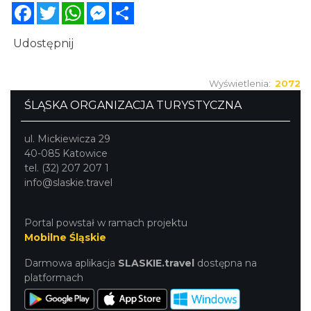
Facebook
Twitter
WhatsApp
Messenger
Share
Udostępnij
Wyświetlenia:
2072
ŚLĄSKA ORGANIZACJA TURYSTYCZNA
ul. Mickiewicza 29
40-085 Katowice
tel. (32) 207 207 1
info@slaskie.travel
Portal powstał w ramach projektu
Mobilne Śląskie
Darmowa aplikacja
SLASKIE.travel
dostępna na
platformach