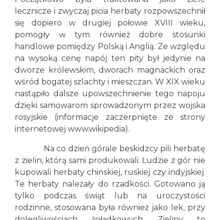
lecznicze i zwyczaj picia herbaty rozpowszechnił
się dopiero w drugiej połowie XVIII wieku,
pomogły w tym również dobre stosunki
handlowe pomiędzy Polską i Anglią. Ze względu
na wysoką cenę napój ten pity był jedynie na
dworze królewskim, dworach magnackich oraz
wśród bogatej szlachty i mieszczan. W XIX wieku
nastąpiło dalsze upowszechnienie tego napoju
dzięki samowarom sprowadzonym przez wojska
rosyjskie (informacje zaczerpnięte ze strony
internetowej
www.wikipedia).
Na co dzień górale beskidzcy pili herbatę
z zielin, którą sami produkowali. Ludzie z gór nie
kupowali herbaty chińskiej, ruskiej czy indyjskiej.
Te herbaty należały do rzadkości. Gotowano ją
tylko podczas świąt lub na uroczystości
rodzinne, stosowana była również jako lek, przy
dolegliwościach żołądkowych. Zieliny to