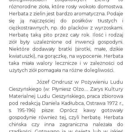
różnorodne zioła, które rosły wokoło domostwa.
Herbata z zielin jest bardzo aromatyczna. Podaje
się ją najczęściej do posiłków tłustych i
ciężkostrawnych, np. do placków z wyrzoskami.
Herbatę taką pito przez cały rok. Ilość i rodzaj
ziół były uzależnione od inwencji gospodyni.
Niektóre dodawały bratki (sirotki, małe, dzikie
kwiatuszki), na gorączkę, na wypocenie. Herbata
taka miała walory lecznicze i w zależności od
użytych ziół pomagała na różne dolegliwości.
Józef Ondrusz w Pożywieniu Ludu
Cieszyńskiego (w: Płyniesz Olzo…. Zarys Kultury
Materialnej Ludu Cieszyńskiego, praca zbiorowa
pod redakcją Daniela Kadłubca, Ostrawa 1972 r.,
s. 195-196) pisze: Oprócz kawy gotowały
gospodynie również tej, czyli herbatę. Herbata
chińska czy inna zagraniczna należała do
rzadkości. Gotowano ją w święta lub w jakieś