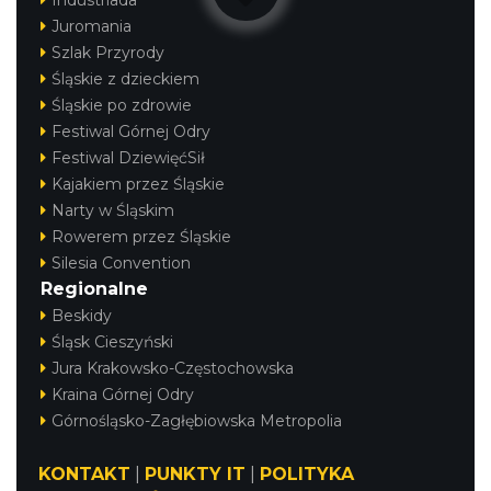
Juromania
Szlak Przyrody
Śląskie z dzieckiem
Śląskie po zdrowie
Festiwal Górnej Odry
Festiwal DziewięćSił
Kajakiem przez Śląskie
Narty w Śląskim
Rowerem przez Śląskie
Silesia Convention
Regionalne
Beskidy
Śląsk Cieszyński
Jura Krakowsko-Częstochowska
Kraina Górnej Odry
Górnośląsko-Zagłębiowska Metropolia
KONTAKT
|
PUNKTY IT
|
POLITYKA