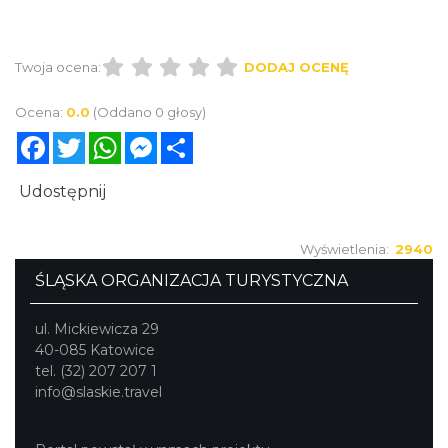
Twoja ocena:
DODAJ OCENĘ
Ocena:
0.0
(Oddano 0 głosy)
Facebook
Twitter
WhatsApp
Messenger
Share
Udostępnij
Wyświetlenia:
2940
ŚLĄSKA ORGANIZACJA TURYSTYCZNA
ul. Mickiewicza 29
40-085 Katowice
tel. (32) 207 207 1
info@slaskie.travel