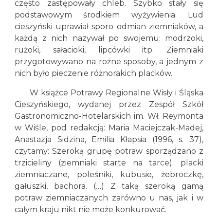
często zastępowały chleb. Szybko stały się
podstawowym środkiem wyżywienia. Lud
cieszyński uprawiał sporo odmian ziemniaków, a
każdą z nich nazywał po swojemu: modrzoki,
rużoki, sałacioki, lipcówki itp. Ziemniaki
przygotowywano na rożne sposoby, a jednym z
nich było pieczenie różnorakich placków.
W książce Potrawy Regionalne Wisły i Śląska
Cieszyńskiego, wydanej przez Zespół Szkół
Gastronomiczno-Hotelarskich im. Wł. Reymonta
w Wiśle, pod redakcją: Maria Maciejczak-Madej,
Anastazja Sidzina, Emilia Kłapsia (1996, s. 37),
czytamy: Szeroką grupę potraw sporządzano z
trzicieliny (ziemniaki starte na tarce): placki
ziemniaczane, poleśniki, kubusie, żebroczkę,
gałuszki, bachora. (…) Z taką szeroką gamą
potraw ziemniaczanych zarówno u nas, jak i w
całym kraju nikt nie może konkurować.