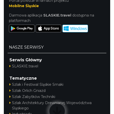
Portal powstał w ramach projektu
Mobilne Śląskie
Darmowa aplikacja
SLASKIE.travel
dostępna na
platformach
NASZE SERWISY
Serwis Główny
SLASKIE.travel
Tematyczne
Szlak i Festiwal Śląskie Smaki
Szlak Orlich Gniazd
Szlak Zabytków Techniki
Szlak Architektury Drewnianej Województwa
Śląskiego
Industriada