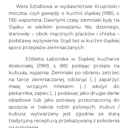
Wera Sztabowa w wydawnictwie Krupnioki i
moczka, czyli gawędy o kuchni śląskiej (1985, s.
118) wspomina: Dawnymi czasy ziemniaki były na
Śląsku w wielkim poważaniu. Nic dziwnego,
stanowiły – obok mącznych placków i chleba –
podstawę wyżywienia. Stąd też w kuchni śląskiej
sporo przepisów ziemniaczanych.
Elżbieta Łabońska w Śląskiej kucharce
doskonałej (1989, s. 88) podając przepis na
kubusia, wyjaśnia: Ziemniaki po obraniu zetrzeć
na tarce ziemniaczanej, odcisnąć (…) zaparzyć
masę wrzącym mlekiem (…) włożyć do
piekarnika, zapiec (…) podawać jako drugie danie
obiadowe lub jako potrawę przeznaczoną do
spożycia w trakcie robót polowych. Kubuś /
kubusz wytwarzany jest zgodnie ze starą
tradycyjną recepturą przekazywaną z pokolenia
na pokolenie.