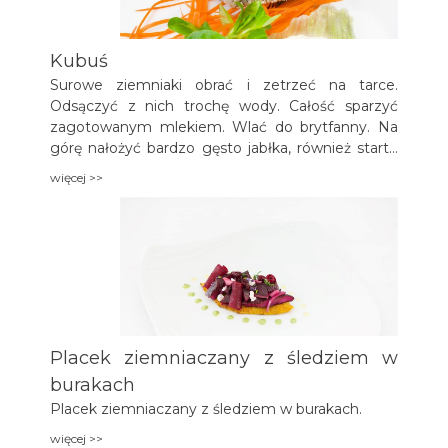
Kubuś
Surowe ziemniaki obrać i zetrzeć na tarce.
Odsączyć z nich trochę wody. Całość sparzyć
zagotowanym mlekiem. Wlać do brytfanny. Na
górę nałożyć bardzo gęsto jabłka, również starte
na drobnej tarce (jabłka nie są obowiązkowe –
więcej >>
można zapiekać bez nich). Na wierzch wlać pół
litra gęstej śmietany − to ona daje tej potrawie
podstawę smaku. Zapiec.
Placek ziemniaczany z śledziem w
burakach
Placek ziemniaczany z śledziem w burakach.
więcej >>