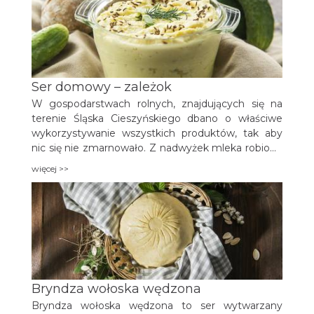
również „wałaską”.
Ser domowy – zależok
W gospodarstwach rolnych, znajdujących się na
terenie Śląska Cieszyńskiego dbano o właściwe
wykorzystywanie wszystkich produktów, tak aby
nic się nie zmarnowało. Z nadwyżek mleka robiono
biały ser, który nie zjedzony nie mógł być zbyt
więcej >>
długo przechowywany, ponieważ nie było wtedy
lodówek. Pozostawiano go więc do zgliwienia, a
następnie przesmażano i jedzono w innej postaci.
Bryndza wołoska wędzona
Bryndza wołoska wędzona to ser wytwarzany