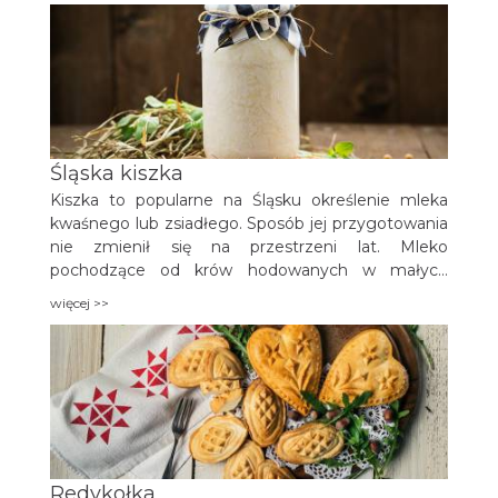
Śląska kiszka
Kiszka to popularne na Śląsku określenie mleka
kwaśnego lub zsiadłego. Sposób jej przygotowania
nie zmienił się na przestrzeni lat. Mleko
pochodzące od krów hodowanych w małych
gospodarstwach rozlewane jest do garnków
więcej >>
kamiennych, a następnie umieszczane w
chłodnym pomieszczeniu, gdzie temperatura
wynosi około 20 stopni. Później po około 8-12
godzinach powstaje gęste tzw. zsiadłe mleko, czyli
kiszka.
Redykołka