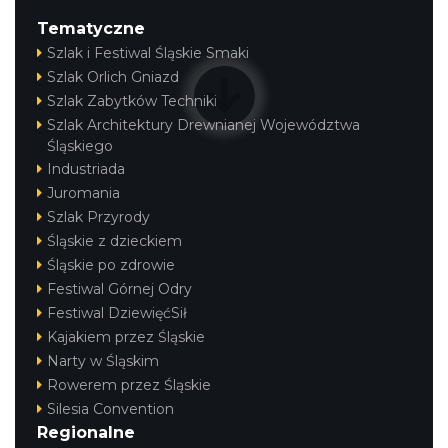
Tematyczne
Szlak i Festiwal Śląskie Smaki
Szlak Orlich Gniazd
Szlak Zabytków Techniki
Szlak Architektury Drewnianej Województwa
Śląskiego
Industriada
Juromania
Szlak Przyrody
Śląskie z dzieckiem
Śląskie po zdrowie
Festiwal Górnej Odry
Festiwal DziewięćSił
Kajakiem przez Śląskie
Narty w Śląskim
Rowerem przez Śląskie
Silesia Convention
Regionalne