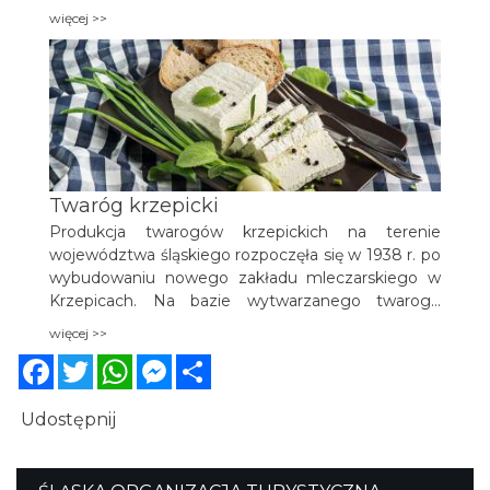
produkcji sera klaganego są tymi samymi źródłami,
więcej >>
które mówią o produkcji serów owczych – oscypka
czy buncu.
Twaróg krzepicki
Produkcja twarogów krzepickich na terenie
województwa śląskiego rozpoczęła się w 1938 r. po
wybudowaniu nowego zakładu mleczarskiego w
Krzepicach. Na bazie wytwarzanego twarogu
spożywczego tłustego produkowano twaróg
więcej >>
suszony w kształcie klinek, który nosił nazwę „serek
Facebook
Twitter
WhatsApp
Messenger
Share
krzepicki”.
Udostępnij