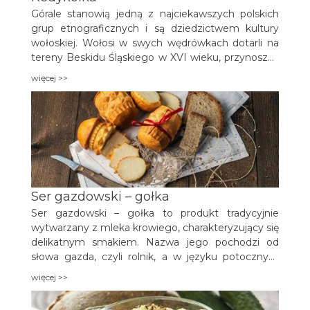
Górale stanowią jedną z najciekawszych polskich
grup etnograficznych i są dziedzictwem kultury
wołoskiej. Wołosi w swych wędrówkach dotarli na
tereny Beskidu Śląskiego w XVI wieku, przynosząc
ze sobą tradycję hodowli owiec i wyrobu sera
więcej >>
owczego. Ser przybierający postać zwierząt (owiec,
jeleni, ptaków) w nazewnictwie pasterskim nosi
nazwę redykołka (redykawka). Określenie to utarło
się ze względu na fakt, że serki rozdawano
bezpłatnie w czasie redykania się owiec z hali do
domu.
Ser gazdowski – gołka
Ser gazdowski – gołka to produkt tradycyjnie
wytwarzany z mleka krowiego, charakteryzujący się
delikatnym smakiem. Nazwa jego pochodzi od
słowa gazda, czyli rolnik, a w języku potocznym
nazywany jest często „gołka” lub „pucok”. Tradycja
więcej >>
produkcji sera gazdowskiego przywędrowała do
beskidzkich wsi razem z kulturą wołoską, zwaną