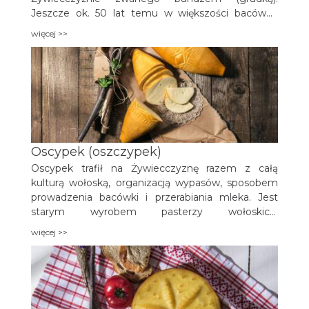
Jeszcze ok. 50 lat temu w większości bacówek
używano podpuszczki uzyskanej w naturalny
więcej >>
sposób z tzw. klagu: Jest to treść żołądka
[cielęcego] rozprowadzona wodą.
Oscypek (oszczypek)
Oscypek trafił na Żywiecczyznę razem z całą
kulturą wołoską, organizacją wypasów, sposobem
prowadzenia bacówki i przerabiania mleka. Jest
starym wyrobem pasterzy wołoskich,
wypasających owce na polanach górskich.
więcej >>