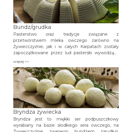
Bundz/grudka
Pasterstwo oraz tradycje związane z
przetwórstwem mleka owczego zarówno na
Żywiecczyźnie, jak i w całych Karpatach zostały
zapoczątkowane przez lud pasterski wywodzący
się z dzisiejszej Rumunii. Wołosi, bo tak nazwano
więcej >>
ten lud, wędrowali wzdłuż Karpat od wschodu na
północny zachód.
Bryndza żywiecka
Bryndza jest to miękki ser podpuszczkowy
wyrabiany na bazie słodkiego sera owczego, na
Żywiecczyźnie zwanego bundzem (grudką).