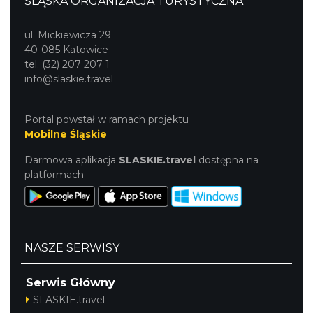
ŚLĄSKA ORGANIZACJA TURYSTYCZNA
ul. Mickiewicza 29
40-085 Katowice
tel. (32) 207 207 1
info@slaskie.travel
Portal powstał w ramach projektu
Mobilne Śląskie
Darmowa aplikacja
SLASKIE.travel
dostępna na
platformach
NASZE SERWISY
Serwis Główny
SLASKIE.travel