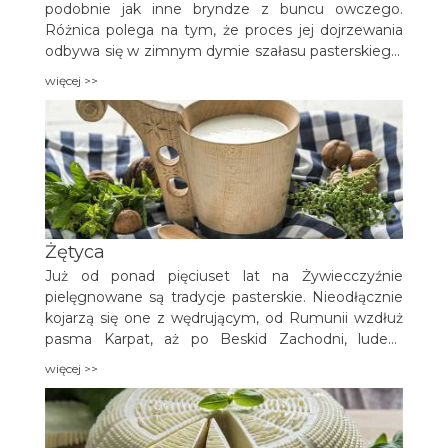
podobnie jak inne bryndze z buncu owczego.
Różnica polega na tym, że proces jej dojrzewania
odbywa się w zimnym dymie szałasu pasterskiego.
Ser odznacza się trochę innym smakiem i
więcej >>
wyraźnym zapachem dymu. Ma bardziej stałą
konsystencję i nadaje się do krojenia w plastry.
Żętyca
Już od ponad pięciuset lat na Żywiecczyźnie
pielęgnowane są tradycje pasterskie. Nieodłącznie
kojarzą się one z wędrującym, od Rumunii wzdłuż
pasma Karpat, aż po Beskid Zachodni, ludem
pasterskim zwanym Wołochami.
więcej >>