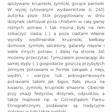
spożywano krupnioki, żymloki, gorące parówki.
W wyżej cytowanym wydawnictwie (s. 243)
autorka pisze: Stół przygotowany w dniu
dożynek obfitował poza chlebem w całą gamę
różnych potraw. I tak można było na nim
zobaczyć: ciasta, (…) a poza ciastami własne
wyroby wędliniarskie: krupnioki, kiełbasy
domowe, żymloki, salcesony, galarety mięsne i
wiele innych potraw. I dalej na stronie 341
możemy przeczytać: Tymczasem powracając do
samej stypy (…) gospodarze goszczą przybyłych
zimnymi potrawami w formie zakąsek z mięs,
wędlin, i warzyw lub jednogarnkowymi
potrawami takimi jak bigos, flaki, płuca na
kwaśno, żymloki, krupnioki smażone. Obecnie
przy okazji festynów, dożynek, odpustów, a
także majówek np. w Górnośląskim Parku
Etnograficznym, podawane są tradycyjne
potrawy, w tym także żymloki.