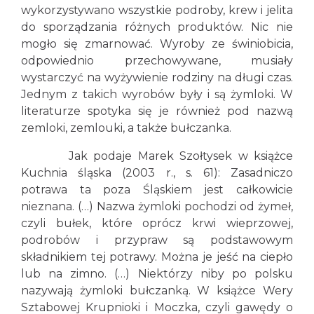
wykorzystywano wszystkie podroby, krew i jelita
do sporządzania różnych produktów. Nic nie
mogło się zmarnować. Wyroby ze świniobicia,
odpowiednio przechowywane, musiały
wystarczyć na wyżywienie rodziny na długi czas.
Jednym z takich wyrobów były i są żymloki. W
literaturze spotyka się je również pod nazwą
zemloki, zemlouki, a także bułczanka.
Jak podaje Marek Szołtysek w książce
Kuchnia śląska (2003 r., s. 61): Zasadniczo
potrawa ta poza Śląskiem jest całkowicie
nieznana. (…) Nazwa żymloki pochodzi od żymeł,
czyli bułek, które oprócz krwi wieprzowej,
podrobów i przypraw są podstawowym
składnikiem tej potrawy. Można je jeść na ciepło
lub na zimno. (…) Niektórzy niby po polsku
nazywają żymloki bułczanką. W książce Wery
Sztabowej Krupnioki i Moczka, czyli gawędy o