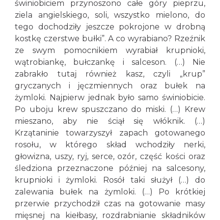
świniobiciem przynoszono całe góry pieprzu,
ziela angielskiego, soli, wszystko mielono, do
tego dochodziły jeszcze pokrojone w drobną
kostkę czerstwe bułki”. A co wyrabiano? Rzeźnik
ze swym pomocnikiem wyrabiał krupnioki,
wątrobiankę, bułczankę i salceson. (…) Nie
zabrakło tutaj również kasz, czyli „krup”
gryczanych i jęczmiennych oraz bułek na
żymloki. Najpierw jednak było samo świniobicie.
Po uboju krew spuszczano do miski. (…) Krew
mieszano, aby nie ściął się włóknik. (…)
Krzątaninie towarzyszył zapach gotowanego
rosołu, w którego skład wchodziły nerki,
głowizna, uszy, ryj, serce, ozór, część kości oraz
śledziona przeznaczone później na salcesony,
krupnioki i żymloki. Rosół taki służył (…) do
zalewania bułek na żymloki. (…) Po krótkiej
przerwie przychodził czas na gotowanie masy
mięsnej na kiełbasy, rozdrabnianie składników