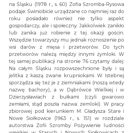
na Śląsku (1978 r., s. 60) Zofia Szromba-Rysowa
podaje: Świniobicie urządzane co najmniej raz do
roku posiadało również nie tylko aspekt
gospodarczy, ale i społeczny. Jakkolwiek zanikło
lub zanika już robienie z tej okazji gościn.
Wszędzie towarzyszy mu jednak roznoszenie po
wsi darów z mięsa i przetworów. Do tych
przetworów należą między innymi żymloki. W
tej samej publikacji na stronie 76 czytamy dalej:
Na całym Śląsku rozpowszechnione były i są
jelitka z kaszą zwane krupniokami. W Istebnej
sporządza się też je z ziemniakami (noszą wtedy
nazwę: bachory), a w Dąbrówce Wielkiej i w
Dzierżysławiach z bułkami (czyli gwarowo
zemłami, stąd poszła nazwa: zemloki). W pracy
zbiorowej pod kierunkiem M. Gładysza Stare i
Nowe Siołkowice (1963 r., s. 151) w rozdziale
autorstwa Zofii Szromby Pożywienie ludności
wiejskiej w Starych i Nowych Siołkowicach z