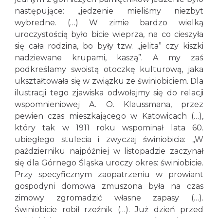
następujące: „jedzenie mieliśmy niezbyt
wybredne. (…) W zimie bardzo wielką
uroczystością było bicie wieprza, na co cieszyła
się cała rodzina, bo były tzw. „jelita” czy kiszki
nadziewane krupami, kaszą”. A my zaś
podkreślamy swoistą otoczkę kulturową, jaka
ukształtowała się w związku ze świniobiciem. Dla
ilustracji tego zjawiska odwołajmy się do relacji
wspomnieniowej A. O. Klaussmana, przez
pewien czas mieszkającego w Katowicach (…),
który tak w 1911 roku wspominał lata 60.
ubiegłego stulecia i zwyczaj świniobicia: „W
październiku najpóźniej w listopadzie zaczynał
się dla Górnego Śląska uroczy okres: świniobicie.
Przy specyficznym zaopatrzeniu w prowiant
gospodyni domowa zmuszona była na czas
zimowy zgromadzić własne zapasy (…).
Świniobicie robił rzeźnik (…). Już dzień przed