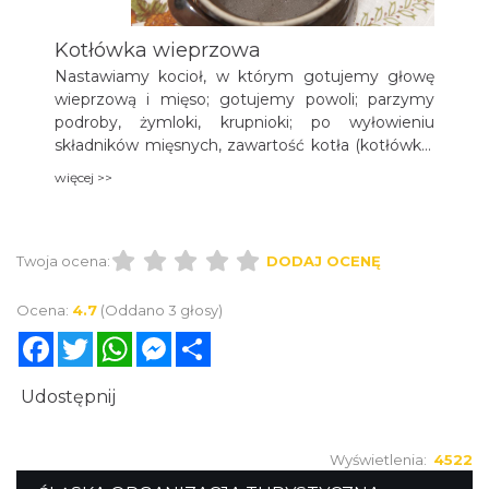
Kotłówka wieprzowa
Nastawiamy kocioł, w którym gotujemy głowę
wieprzową i mięso; gotujemy powoli; parzymy
podroby, żymloki, krupnioki; po wyłowieniu
składników mięsnych, zawartość kotła (kotłówkę)
podajemy albo osobno albo z krupniokami.
więcej >>
Twoja ocena:
DODAJ OCENĘ
Ocena:
4.7
(Oddano 3 głosy)
Facebook
Twitter
WhatsApp
Messenger
Share
Udostępnij
Wyświetlenia:
4522