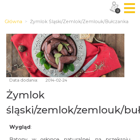
0
Główna
Żymlok Śląski/zemlok/zemlouk/bułczanka
Data dodania:
2014-02-24
Żymlok
śląski/zemlok/zemlouk/bu
Wygląd
:
Batony w osłonce naturalnej, na przekroju