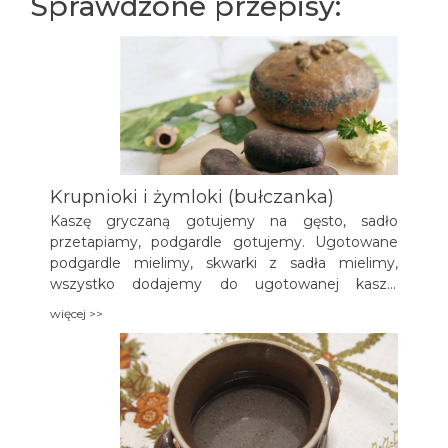
Sprawdzone przepisy:
Krupnioki i żymloki (bułczanka)
Kaszę gryczaną gotujemy na gęsto, sadło
przetapiamy, podgardle gotujemy. Ugotowane
podgardle mielimy, skwarki z sadła mielimy,
wszystko dodajemy do ugotowanej kaszy.
Dolewamy krew i wszystko dokładnie mieszamy
więcej >>
wraz z przyprawami. Wkładamy farsz do
specjalnych osłonek.