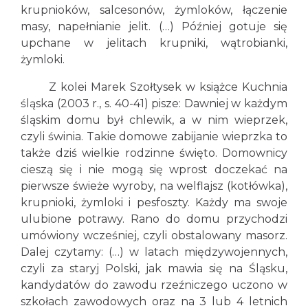
krupnioków, salcesonów, żymloków, łączenie
masy, napełnianie jelit. (…) Później gotuje się
upchane w jelitach krupniki, wątrobianki,
żymloki.
Z kolei Marek Szołtysek w książce Kuchnia
śląska (2003 r., s. 40-41) pisze: Dawniej w każdym
śląskim domu był chlewik, a w nim wieprzek,
czyli świnia. Takie domowe zabijanie wieprzka to
także dziś wielkie rodzinne święto. Domownicy
cieszą się i nie mogą się wprost doczekać na
pierwsze świeże wyroby, na welflajsz (kotłówka),
krupnioki, żymloki i pesfoszty. Każdy ma swoje
ulubione potrawy. Rano do domu przychodzi
umówiony wcześniej, czyli obstalowany masorz.
Dalej czytamy: (…) w latach międzywojennych,
czyli za staryj Polski, jak mawia się na Śląsku,
kandydatów do zawodu rzeźniczego uczono w
szkołach zawodowych oraz na 3 lub 4 letnich