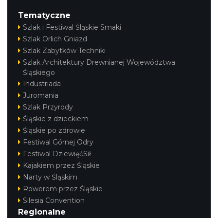
Tematyczne
Szlak i Festiwal Śląskie Smaki
Szlak Orlich Gniazd
Szlak Zabytków Techniki
Szlak Architektury Drewnianej Województwa
Śląskiego
Industriada
Juromania
Szlak Przyrody
Śląskie z dzieckiem
Śląskie po zdrowie
Festiwal Górnej Odry
Festiwal DziewięćSił
Kajakiem przez Śląskie
Narty w Śląskim
Rowerem przez Śląskie
Silesia Convention
Regionalne