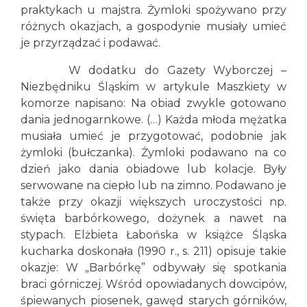
praktykach u majstra. Żymloki spożywano przy
różnych okazjach, a gospodynie musiały umieć
je przyrządzać i podawać.
W dodatku do Gazety Wyborczej –
Niezbędniku Śląskim w artykule Maszkiety w
komorze napisano: Na obiad zwykle gotowano
dania jednogarnkowe. (…) Każda młoda mężatka
musiała umieć je przygotować, podobnie jak
żymloki (bułczanka). Żymloki podawano na co
dzień jako dania obiadowe lub kolacje. Były
serwowane na ciepło lub na zimno. Podawano je
także przy okazji większych uroczystości np.
święta barbórkowego, dożynek a nawet na
stypach. Elżbieta Łabońska w książce Śląska
kucharka doskonała (1990 r., s. 211) opisuje takie
okazje: W „Barbórkę” odbywały się spotkania
braci górniczej. Wśród opowiadanych dowcipów,
śpiewanych piosenek, gawęd starych górników,