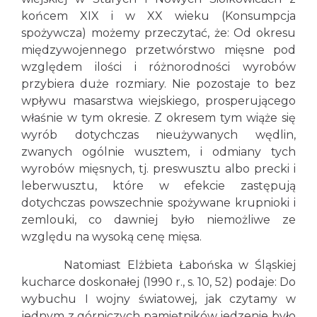
końcem XIX i w XX wieku (Konsumpcja
spożywcza) możemy przeczytać, że: Od okresu
międzywojennego przetwórstwo mięsne pod
względem ilości i różnorodności wyrobów
przybiera duże rozmiary. Nie pozostaje to bez
wpływu masarstwa wiejskiego, prosperującego
właśnie w tym okresie. Z okresem tym wiąże się
wyrób dotychczas nieużywanych wędlin,
zwanych ogólnie wusztem, i odmiany tych
wyrobów mięsnych, tj. preswusztu albo precki i
leberwusztu, które w efekcie zastępują
dotychczas powszechnie spożywane krupnioki i
zemlouki, co dawniej było niemożliwe ze
względu na wysoką cenę mięsa.
Natomiast Elżbieta Łabońska w Śląskiej
kucharce doskonałej (1990 r., s. 10, 52) podaje: Do
wybuchu I wojny światowej, jak czytamy w
jednym z górniczych pamiętników jedzenie było