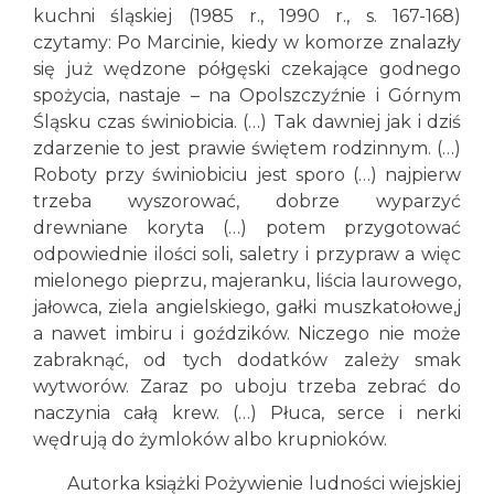
kuchni śląskiej (1985 r., 1990 r., s. 167-168)
czytamy: Po Marcinie, kiedy w komorze znalazły
się już wędzone półgęski czekające godnego
spożycia, nastaje – na Opolszczyźnie i Górnym
Śląsku czas świniobicia. (…) Tak dawniej jak i dziś
zdarzenie to jest prawie świętem rodzinnym. (…)
Roboty przy świniobiciu jest sporo (…) najpierw
trzeba wyszorować, dobrze wyparzyć
drewniane koryta (…) potem przygotować
odpowiednie ilości soli, saletry i przypraw a więc
mielonego pieprzu, majeranku, liścia laurowego,
jałowca, ziela angielskiego, gałki muszkatołowe,j
a nawet imbiru i goździków. Niczego nie może
zabraknąć, od tych dodatków zależy smak
wytworów. Zaraz po uboju trzeba zebrać do
naczynia całą krew. (…) Płuca, serce i nerki
wędrują do żymloków albo krupnioków.
Autorka książki Pożywienie ludności wiejskiej