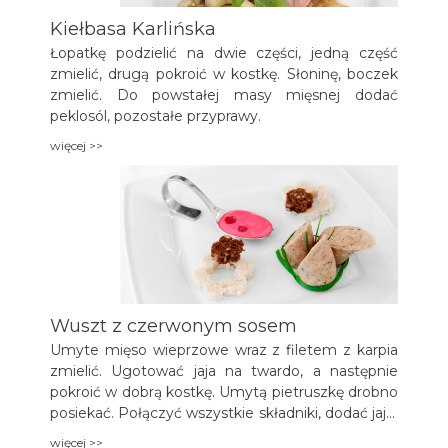
Kiełbasa Karlińska
Łopatkę podzielić na dwie części, jedną część
zmielić, drugą pokroić w kostkę. Słoninę, boczek
zmielić. Do powstałej masy mięsnej dodać
peklosól, pozostałe przyprawy.
więcej >>
Wuszt z czerwonym sosem
Umyte mięso wieprzowe wraz z filetem z karpia
zmielić. Ugotować jaja na twardo, a następnie
pokroić w dobrą kostkę. Umytą pietruszkę drobno
posiekać. Połączyć wszystkie składniki, dodać jajo,
doprawić do smaku. Jelita napełnić mięsno-rybną
więcej >>