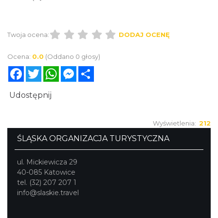
masą mieloną, uformować kiełbaski i gotować w
wywarze mięsno-warzywnym około 10 minut.
Twoja ocena:
DODAJ OCENĘ
Ocena:
0.0
(Oddano 0 głosy)
Facebook
Twitter
WhatsApp
Messenger
Share
Udostępnij
Wyświetlenia:
212
ŚLĄSKA ORGANIZACJA TURYSTYCZNA
ul. Mickiewicza 29
40-085 Katowice
tel. (32) 207 207 1
info@slaskie.travel