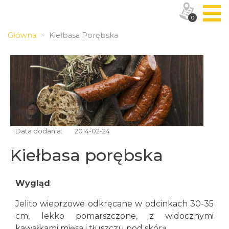
0
Główna
Kiełbasa Porębska
Data dodania:
2014-02-24
Kiełbasa porębska
Wygląd
:
Jelito wieprzowe odkręcane w odcinkach 30-35
cm, lekko pomarszczone, z widocznymi
kawałkami mięsa i tłuszczu pod skórą.