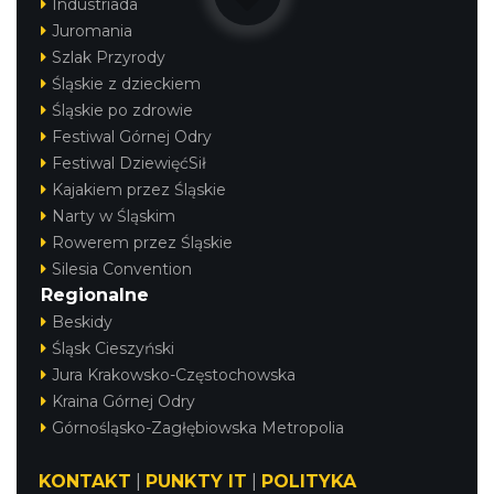
Industriada
Juromania
Szlak Przyrody
Śląskie z dzieckiem
Śląskie po zdrowie
Festiwal Górnej Odry
Festiwal DziewięćSił
Kajakiem przez Śląskie
Narty w Śląskim
Rowerem przez Śląskie
Silesia Convention
Regionalne
Beskidy
Śląsk Cieszyński
Jura Krakowsko-Częstochowska
Kraina Górnej Odry
Górnośląsko-Zagłębiowska Metropolia
KONTAKT
|
PUNKTY IT
|
POLITYKA