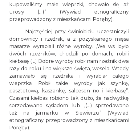
kupowaliśmy małe wieprzki, chowało się aż
urosły (…)” (Wywiad etnograficzny
przeprowadzony z mieszkańcami Poręby).
Najczęściej przy świniobiciu uczestniczyli
domownicy i rzeźnik, a z pozyskanego mięsa
masarze wyrabiali różne wyroby. „We wsi było
dwóch rzeźników, chodzili po domach, robili
kiełbasę (…) Dobre wyroby robił nam rzeźnik dwa
razy do roku i na większe święta, wesela. Wtedy
zamawiało się rzeźnika i wyrabiał całego
wieprzka. Robił takie wyroby jak szynkę,
pasztetową, kaszankę, salceson no i kiełbasę”.
Czasami kiełbas robiono tak dużo, że nadwyżkę
sprzedawano sąsiadom lub „(…) sprzedawano
też na jarmarku w Siewierzu” (Wywiad
etnograficzny przeprowadzony z mieszkańcami
Poręby).