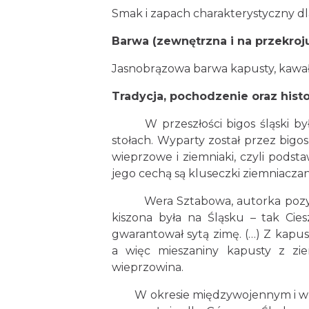
Smak i zapach charakterystyczny d
Barwa (zewnętrzna i na przekroju
Jasnobrązowa barwa kapusty, kawałk
Tradycja, pochodzenie oraz histo
W przeszłości bigos śląski był 
stołach. Wyparty został przez bigos
wieprzowe i ziemniaki, czyli pods
jego cechą są kluseczki ziemniaczan
Wera Sztabowa, autorka pozycji „K
kiszona była na Śląsku – tak Ci
gwarantował sytą zimę. (…) Z kapus
a więc mieszaniny kapusty z z
wieprzowina.
W okresie międzywojennym i w pierw