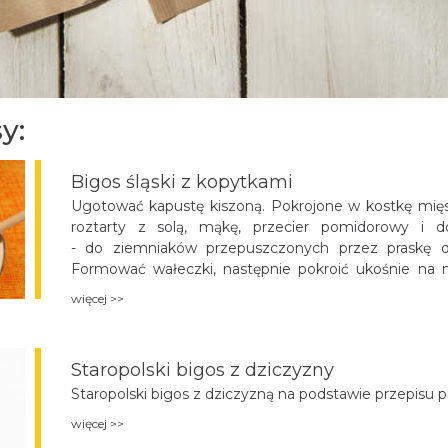
y:
Bigos śląski z kopytkami
Ugotować kapustę kiszoną. Pokrojone w kostkę mięs
roztarty z solą, mąkę, przecier pomidorowy i 
- do ziemniaków przepuszczonych przez praskę do
Formować wałeczki, następnie pokroić ukośnie na 
wodzie.
więcej >>
Staropolski bigos z dziczyzny
Staropolski bigos z dziczyzną na podstawie przepisu pr
więcej >>