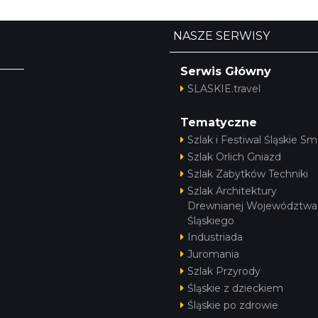
NASZE SERWISY
Serwis Główny
SLASKIE.travel
Tematyczne
Szlak i Festiwal Śląskie Sm
Szlak Orlich Gniazd
Szlak Zabytków Techniki
Szlak Architektury
Drewnianej Województwa
Śląskiego
Industriada
Juromania
Szlak Przyrody
Śląskie z dzieckiem
Śląskie po zdrowie