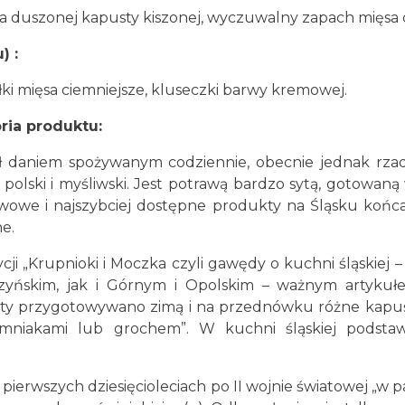
la duszonej kapusty kiszonej, wyczuwalny zapach mięsa
) :
i mięsa ciemniejsze, kluseczki barwy kremowej.
ria produktu:
daniem spożywanym codziennie, obecnie jednak rzad
 polski i myśliwski. Jest potrawą bardzo sytą, gotowan
tawowe i najszybciej dostępne produkty na Śląsku końca
e.
rupnioki i Moczka czyli gawędy o kuchni śląskiej – 198
eszyńskim, jak i Górnym i Opolskim – ważnym artyku
ty przygotowywano zimą i na przednówku różne kapuśniak
iemniakami lub grochem”. W kuchni śląskiej pods
szych dziesięcioleciach po II wojnie światowej „w paź