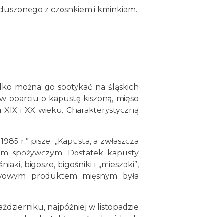
 duszonego z czosnkiem i kminkiem.
ko można go spotykać na śląskich
ą w oparciu o kapustę kiszoną, mięso
 XIX i XX wieku. Charakterystyczną
5 r.” pisze: „Kapusta, a zwłaszcza
łem spożywczym. Dostatek kapusty
i, bigosze, bigośniki i „mieszoki”,
tawowym produktem mięsnym była
dzierniku, najpóźniej w listopadzie