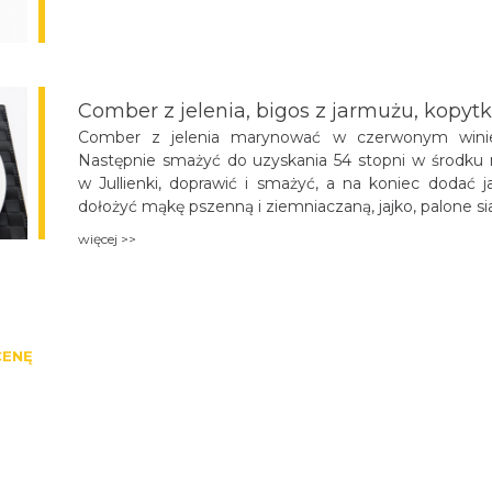
Comber z jelenia, bigos z jarmużu, kopy
Comber z jelenia marynować w czerwonym winie
Następnie smażyć do uzyskania 54 stopni w środku m
w Jullienki, doprawić i smażyć, a na koniec doda
dołożyć mąkę pszenną i ziemniaczaną, jajko, palone s
więcej >>
CENĘ