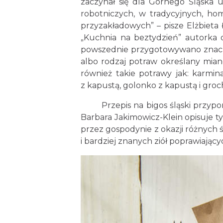
zaczynał się dla Górnego Śląska u
robotniczych, w tradycyjnych, h
przyzakładowych” – pisze Elżbieta 
„Kuchnia na beztydzień” autorka o
powszednie przygotowywano znaczni
albo rodzaj potraw określany mian
również takie potrawy jak: karm
z kapustą, golonko z kapustą i groche
Przepis na bigos śląski przypomn
Barbara Jakimowicz-Klein opisuje t
przez gospodynie z okazji różnych 
i bardziej znanych ziół poprawiają