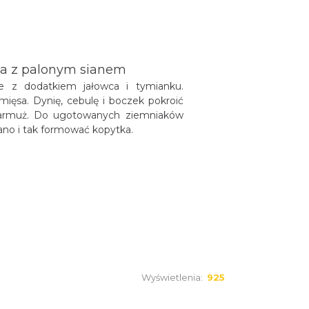
tka z palonym sianem
 z dodatkiem jałowca i tymianku.
ięsa. Dynię, cebulę i boczek pokroić
ć jarmuż. Do ugotowanych ziemniaków
iano i tak formować kopytka.
Wyświetlenia:
925