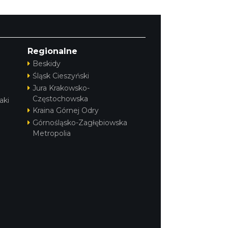
Regionalne
Beskidy
Śląsk Cieszyński
Jura Krakowsko-
Częstochowska
aki
Kraina Górnej Odry
Górnośląsko-Zagłębiowska
Metropolia