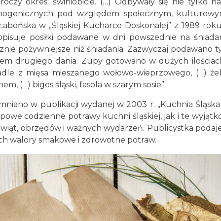
roczy okres: świniobicie. (…) Odbywały się nie tylko n
omogenicznych pod względem społecznym, kulturowy
Łabońska w „Śląskiej Kucharce Doskonałej” z 1989 roku
pisuje posiłki podawane w dni powszednie na śniadani
e pożywniejsze niż śniadania. Zazwyczaj podawano tylk
em drugiego dania. Zupy gotowano w dużych ilościach 
inadle z mięsa mieszanego wołowo-wieprzowego, (…) ż
m, (…) bigos śląski, fasola w szarym sosie”.
iano w publikacji wydanej w 2003 r. „Kuchnia Śląska 
ypowe codzienne potrawy kuchni śląskiej, jak i te wyją
świąt, obrzędów i ważnych wydarzeń. Publicystka podaj
cych walory smakowe i zdrowotne potraw.