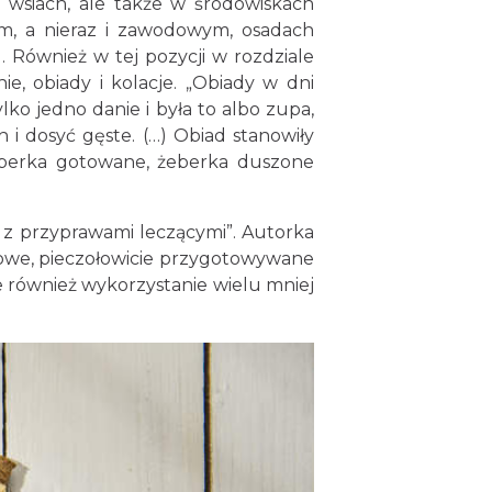
a wsiach, ale także w środowiskach
m, a nieraz i zawodowym, osadach
. Również w tej pozycji w rozdziale
e, obiady i kolacje. „Obiady w dni
o jedno danie i była to albo zupa,
i dosyć gęste. (…) Obiad stanowiły
eberka gotowane, żeberka duszone
z przyprawami leczącymi”. Autorka
tkowe, pieczołowicie przygotowywane
e również wykorzystanie wielu mniej