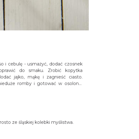
o i cebulę - usmażyć, dodać czosnek
doprawić do smaku. Zrobić kopytka
dać jajko, mąkę i zagnieść ciasto.
nieduże romby i gotować w osolonej
osto ze śląskiej kolebki myślistwa.