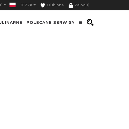
Ć
JĘZYK
Ulubione
Zaloguj
ULINARNE
POLECANE SERWISY