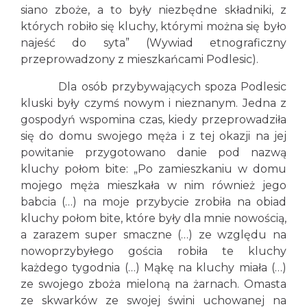
siano zboże, a to były niezbędne składniki, z
których robiło się kluchy, którymi można się było
najeść do syta” (Wywiad etnograficzny
przeprowadzony z mieszkańcami Podlesic).
Dla osób przybywających spoza Podlesic
kluski były czymś nowym i nieznanym. Jedna z
gospodyń wspomina czas, kiedy przeprowadziła
się do domu swojego męża i z tej okazji na jej
powitanie przygotowano danie pod nazwą
kluchy połom bite: „Po zamieszkaniu w domu
mojego męża mieszkała w nim również jego
babcia (…) na moje przybycie zrobiła na obiad
kluchy połom bite, które były dla mnie nowością,
a zarazem super smaczne (…) ze względu na
nowoprzybyłego gościa robiła te kluchy
każdego tygodnia (…) Mąkę na kluchy miała (…)
ze swojego zboża mieloną na żarnach. Omasta
ze skwarków ze swojej świni uchowanej na