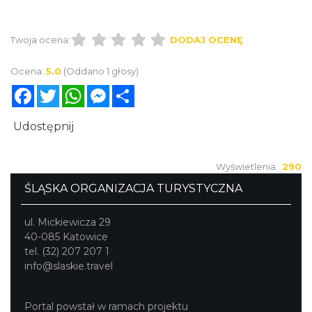
godziny, nie dopuszczać do zagotowania.
„Prażuchy” podawać okraszone słoniną i
usmażoną cebulą.
Twoja ocena:
DODAJ OCENĘ
Ocena:
5.0
(Oddano 1 głosy)
Facebook
Twitter
WhatsApp
Messenger
Share
Udostępnij
Wyświetlenia:
290
ŚLĄSKA ORGANIZACJA TURYSTYCZNA
ul. Mickiewicza 29
40-085 Katowice
tel. (32) 207 207 1
info@slaskie.travel
Portal powstał w ramach projektu