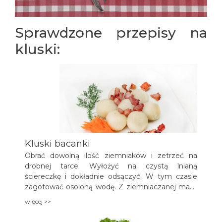
Sprawdzone przepisy na
kluski:
Kluski bacanki
Obrać dowolną ilość ziemniaków i zetrzeć na
drobnej tarce. Wyłożyć na czystą lnianą
ściereczkę i dokładnie odsączyć. W tym czasie
zagotować osoloną wodę. Z ziemniaczanej masy
formować w ręce małe kluseczki i wrzucać na
więcej >>
gotującą się wodę. Podawać z masłemlub
okraszone boczkiem, do popicia − maślankę lub