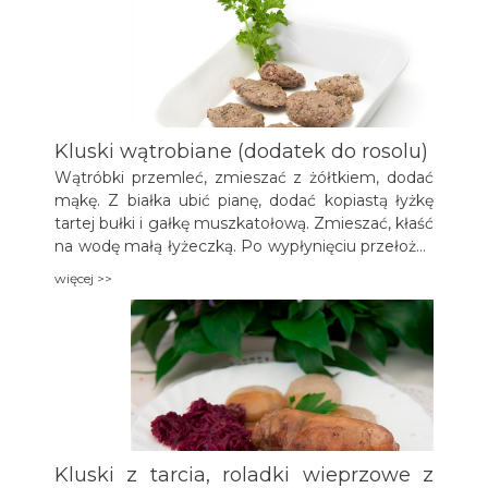
zsiadłe mleko.
Kluski wątrobiane (dodatek do rosolu)
Wątróbki przemleć, zmieszać z żółtkiem, dodać
mąkę. Z białka ubić pianę, dodać kopiastą łyżkę
tartej bułki i gałkę muszkatołową. Zmieszać, kłaść
na wodę małą łyżeczką. Po wypłynięciu przełożyć
do gorącego, uprzednio ugotowanego i
więcej >>
przyprawionego rosołu.
Kluski z tarcia, roladki wieprzowe z