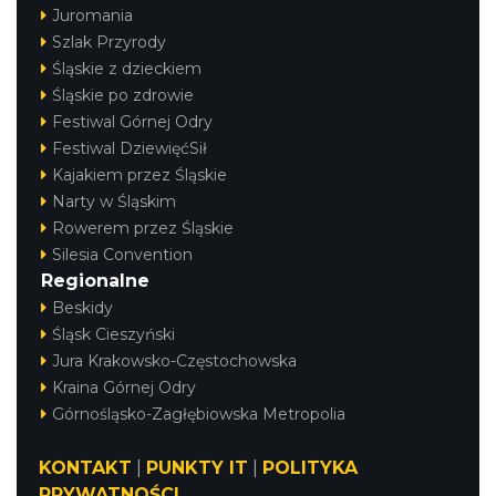
Juromania
Szlak Przyrody
Śląskie z dzieckiem
Śląskie po zdrowie
Festiwal Górnej Odry
Festiwal DziewięćSił
Kajakiem przez Śląskie
Narty w Śląskim
Rowerem przez Śląskie
Silesia Convention
Regionalne
Beskidy
Śląsk Cieszyński
Jura Krakowsko-Częstochowska
Kraina Górnej Odry
Górnośląsko-Zagłębiowska Metropolia
KONTAKT
|
PUNKTY IT
|
POLITYKA
PRYWATNOŚCI