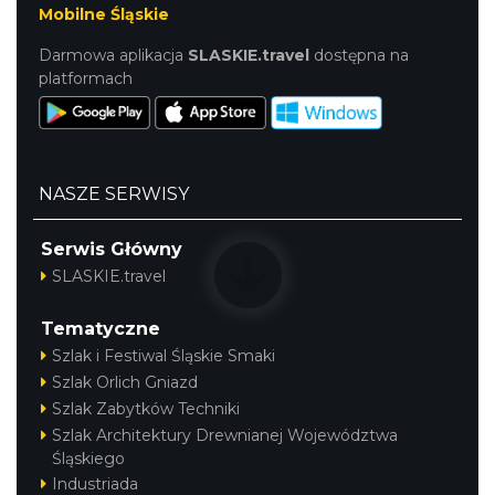
Mobilne Śląskie
Darmowa aplikacja
SLASKIE.travel
dostępna na
platformach
NASZE SERWISY
Serwis Główny
SLASKIE.travel
Tematyczne
Szlak i Festiwal Śląskie Smaki
Szlak Orlich Gniazd
Szlak Zabytków Techniki
Szlak Architektury Drewnianej Województwa
Śląskiego
Industriada