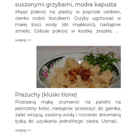
suszonymi grzybami, modra kapusta
Mięso pokroić na plastry w poprzek włókien,
cienko rozbić tłuczkiem. Grzyby ugotować w
małej ilości wody (do miękkości), następnie
zmielić. Cebulę pokroić w kostkę zeszklić na
maśle, dodać grzyby i dusić, przyprawić solą i
więcej >>
pieprzem, na koniec dodać posiekaną pietruszkę.
Mięso zwijać z grzybami, spiąć wykałaczką,
posypać solą i pieprzem smażyć na smalcu z
wszystkich stron na złoty kolor. Podsmażone
roladki przełożyć do garnka, zalać wodą, dusić do
miękkości. Z wywaru zrobić sos. Podawać z
kluskami.
Prażuchy (kluski tlone)
Przesianą mąkę zrumienić na patelni na
jasnozłoty kolor, następnie przełożyć do garnka,
zalać wrzącą, osoloną wodą i rozcierać drewnianą
łyżką do uzyskania jednolitego ciasta. Usmażyć
pieczarki, następnie dodać je do ciasta i
więcej >>
wymieszać, pozostawić na gorącej płycie na ½