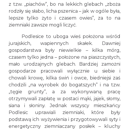
z tzw. „piachów”, bo na lekkich glebach „zboża
rodziły się słabo, licha pszenica – jak w ogóle była,
lepsze tylko żyto i czasem owies”, za to na
ziemniaki zawsze mogli liczyć.
Podlesice to uboga wieś położona wśród
jurajskich, wapiennych skałek. Dawniej
gospodarstwa były niewielkie – kilka mórg,
czasem tylko jedna – położone na piaszczystych,
mało urodzajnych glebach. Bardziej zamożni
gospodarze pracowali wyłącznie u siebie i
chowali krowę, kilka świń i owce, biedniejsi zaś
chodzili „na wyrobek do bogatszych” i na tzw.
„tęgie grunty”, a za wykonywaną pracę
otrzymywali zapłatę w postaci mąki, jajek, słomy,
siana i słoniny. Jednak wszyscy mieszkańcy
Podlesic uprawiali ziemniaki, które były
podstawą ich wyżywienia i przygotowywali syty i
energetyczny ziemniaczany posiłek – kluchy