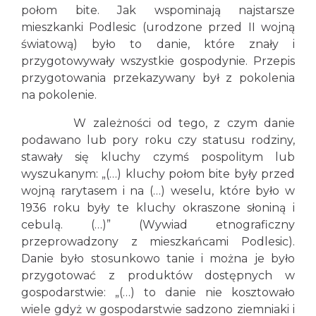
połom bite. Jak wspominają najstarsze
mieszkanki Podlesic (urodzone przed II wojną
światową) było to danie, które znały i
przygotowywały wszystkie gospodynie. Przepis
przygotowania przekazywany był z pokolenia
na pokolenie.
W zależności od tego, z czym danie
podawano lub pory roku czy statusu rodziny,
stawały się kluchy czymś pospolitym lub
wyszukanym: „(…) kluchy połom bite były przed
wojną rarytasem i na (…) weselu, które było w
1936 roku były te kluchy okraszone słoniną i
cebulą. (…)” (Wywiad etnograficzny
przeprowadzony z mieszkańcami Podlesic).
Danie było stosunkowo tanie i można je było
przygotować z produktów dostępnych w
gospodarstwie: „(…) to danie nie kosztowało
wiele gdyż w gospodarstwie sadzono ziemniaki i