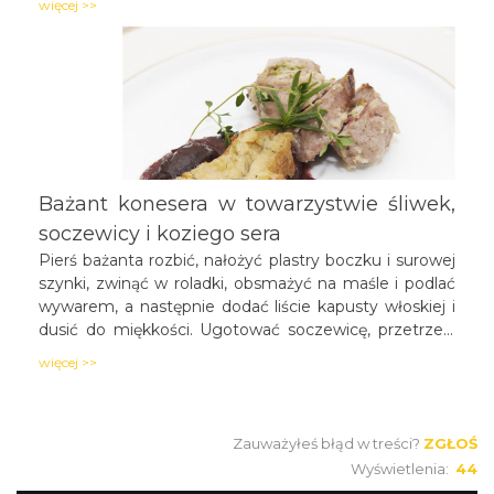
więcej >>
czym suszymy i faszerujemy korpusy masą serową
(tarty ser ucierany z masłem i ziołami) i
przytwierdzamy głowę łabędzia.
Bażant konesera w towarzystwie śliwek,
soczewicy i koziego sera
Pierś bażanta rozbić, nałożyć plastry boczku i surowej
szynki, zwinąć w roladki, obsmażyć na maśle i podlać
wywarem, a następnie dodać liście kapusty włoskiej i
dusić do miękkości. Ugotować soczewicę, przetrzeć,
dodać starte ziemniaki i kozi ser, wymieszać. Zapiekać
więcej >>
w foremkach. Suszone śliwki podsmażyć na maśle,
podlać swojskim winem, zagotować i zagęścić
zawiesiną z mąki i wody.
Zauważyłeś błąd w treści?
ZGŁOŚ
Wyświetlenia:
44