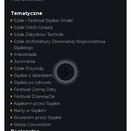
Tematyczne
Szlak i Festiwal Śląskie Smaki
Szlak Orlich Gniazd
Szlak Zabytków Techniki
Szlak Architektury Drewnianej Województwa
Śląskiego
Industriada
Juromania
Szlak Przyrody
Śląskie z dzieckiem
Śląskie po zdrowie
Festiwal Górnej Odry
Festiwal DziewięćSił
Kajakiem przez Śląskie
Narty w Śląskim
Rowerem przez Śląskie
Silesia Convention