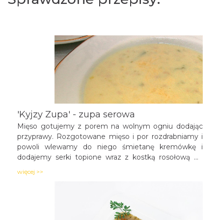
'Kyjzy Zupa' - zupa serowa
Mięso gotujemy z porem na wolnym ogniu dodając
przyprawy. Rozgotowane mięso i por rozdrabniamy i
powoli wlewamy do niego śmietanę kremówkę i
dodajemy serki topione wraz z kostką rosołową do
smaku. Zupa powinna mieć kremową konsystencję.
więcej >>
Można ją podać z grzankami lub groszkiem
ptysiowym.