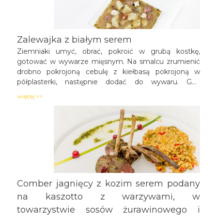
Zalewajka z białym serem
Ziemniaki umyć, obrać, pokroić w grubą kostkę,
gotować w wywarze mięsnym. Na smalcu zrumienić
drobno pokrojoną cebulę z kiełbasą pokrojoną w
półplasterki, następnie dodać do wywaru. Gdy
ziemniaki zmiękną, wlać żurek. Chwilę pogotować,
więcej >>
doprawić do smaku przyprawami i wcisnąć czosnek.
Przed podaniem dodać biały ser pokrojony w kostkę.
Comber jagnięcy z kozim serem podany
na kaszotto z warzywami, w
towarzystwie sosów żurawinowego i