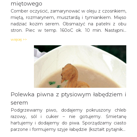
miętowego
Comber oczyścić, zamarynować w oleju z czosnkiem,
miętą, rozmarynem, musztardą i tymiankiem. Mięso
nadziać kozim serem. Obsmażyć na patelni z obu
stron. Piec w temp. 160oC ok. 10 min. Następnie
ugotować kaszę jaglaną. Warzywa pokroić w kostkę,
więcej >>
podsmażyć na sklarowanym maśle, dodając 2 ząbki
czosnku. Doprawić papryką słodką, wegetą i pieprzem
do smaku. Do przygotowania sosu żurawinowego
potrzeba konfitury żurawinowej gotowanej w
czerwonym winie. Do tak przyrządzonego sosu
należy dodać jeszcze odrobinę świeżo wyciśniętego
soku z pomarańczy. Aby przygotować sos miętowy
trzeba rozdrobnić miętę, dodać ocet winny, czosnek i
Polewka piwna z ptysiowym łabędziem i
odrobinę oliwy.
serem
Podgrzewamy piwo, dodajemy pokruszony chleb
razowy, sól i cukier – nie gotujemy. Śmietanę
hartujemy i dodajemy do piwa. Sporządzamy ciasto
parzone i formujemy szyje łabędzie (kształt pytajnika)
oraz korpusy, pieczemy w 190°C do zarumienienia, po