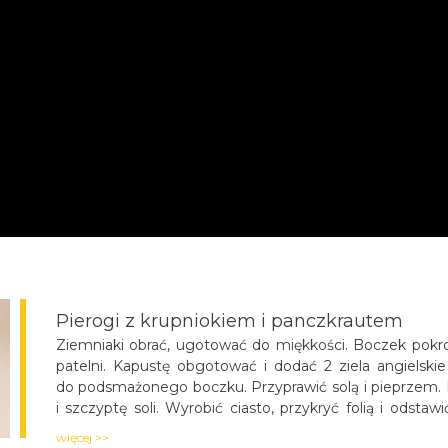
Pierogi z krupniokiem i panczkrautem
Ziemniaki obrać, ugotować do miękkości. Boczek pokro
patelni. Kapustę obgotować i dodać 2 ziela angielskie i
do podsmażonego boczku. Przyprawić solą i pieprze
oleju i szczyptę soli. Wyrobić ciasto, przykryć folią i
w kostkę i podsmażyć na łyżce oleju. Krupniok obrać 
więcej >>
Przyprawić sola i pieprzem do smaku. Ciasto na pierog