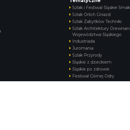
Szlak i Festiwal Śląskie Sm
Szlak Orlich Gniazd
Szlak Zabytków Techniki
Szlak Architektury
Drewnianej Województwa
Śląskiego
Industriada
Juromania
Szlak Przyrody
Śląskie z dzieckiem
Śląskie po zdrowie
Festiwal Górnej Odry
Festiwal DziewięćSił
Kajakiem przez Śląskie
Narty w Śląskim
Rowerem przez Śląskie
Silesia Convention
KONTAKT
|
PUNKTY IT
|