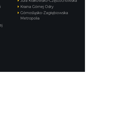
Częstochowska
aki
Kraina Górnej Odry
Górnośląsko-Zagłębiowska
Metropolia
POLITYKA PRYWATNOŚCI