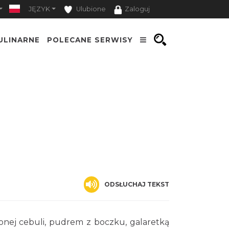
Ć
JĘZYK
Ulubione
Zaloguj
ULINARNE
POLECANE SERWISY
ODSŁUCHAJ TEKST
nej cebuli, pudrem z boczku, galaretką