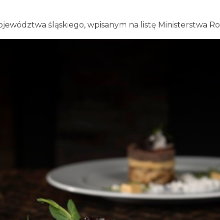
ojewództwa śląskiego, wpisanym na listę Ministerstwa R