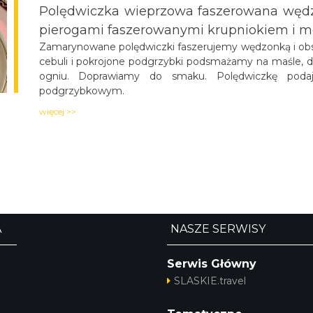
z pierogami faszerowanymi krupniokiem i
Zamarynowane polędwiczki faszerujemy wędzonką
pokrojonej cebuli i pokrojone podgrzybki pod
i redukujemy na wolnym ogniu. Doprawiamy do smak
kapustą i sosem podgrzybkowym.
więcej >>
NASZE SERWISY
Serwis Główny
SLASKIE.travel
Tematyczne