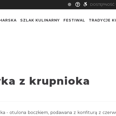
DOSTĘPNOŚ
CHARSKA
SZLAK KULINARNY
FESTIWAL
TRADYCJE K
wka z krupnioka
oka - otulona boczkiem, podawana z konfiturą z czerwo