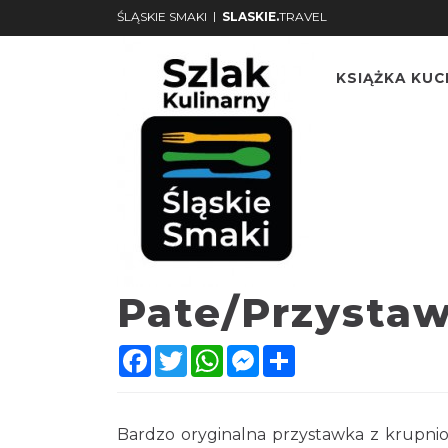
|
ŚLĄSKIE SMAKI
SLASKIE.
TRAVEL
KSIĄŻKA KU
Pate/Przysta
Facebook
Twitter
WhatsApp
Messenger
Share
Bardzo oryginalna przystawka z krupni