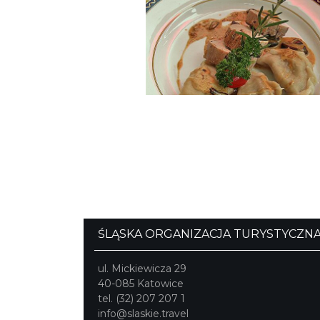
ŚLĄSKA ORGANIZACJA
TURYSTYCZNA
ul. Mickiewicza 29
40-085 Katowice
tel. (32) 207 207 1
info@slaskie.travel