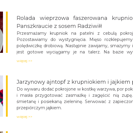
nafaszerować panczkrautem, a resztę krupniokiem
z panczkrautem opanierować w jajku i bułce tartej
Rolada wieprzowa faszerowana krupnio
z krupniokiem ugotować we wrzącej i osolonej wodzie.
Panszkraucie z sosem Radziwiłł
Przesmażamy krupniok na patelni z cebulą pokro
Pozostawiamy do wystygnięcia. Mięso rozklepujemy
polędwiczkę drobiową. Następnie zawijamy, smażymy i
jest gotowe wyciągamy je na talerz. Na bazie wy
i mieszając.
więcej >>
Jarzynowy ajntopf z krupniokiem i jajkie
Do wywaru dodać pokrojone w kostkę warzywa, por p
Z mąki i masła przygotować zasmażkę i zagęścić ni
dodać śmietanę i posiekaną zieleninę. Serwować
faszerowanym przepiórczym jajkiem.
więcej >>
Polędwiczka wieprzowa faszerowana wę