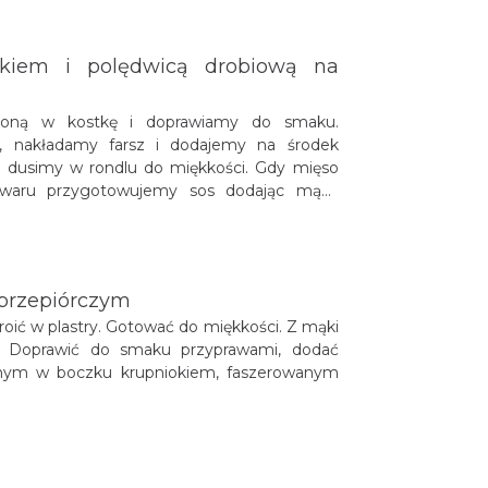
 z cebulą. Uformować pierogi. Pierogi
, usmażyć na głębokim tłuszczu. Pierogi
kiem i polędwicą drobiową na
joną w kostkę i doprawiamy do smaku.
, nakładamy farsz i dodajemy na środek
 dusimy w rondlu do miękkości. Gdy mięso
waru przygotowujemy sos dodając mąkę
m przepiórczym
okroić w plastry. Gotować do miękkości.
ą zupę. Doprawić do smaku przyprawami,
 z zapieczonym w boczku krupniokiem,
dzonką z sosem podgrzybkowym