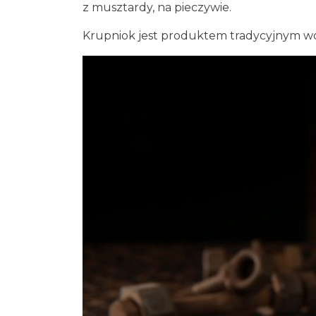
z musztardy, na pieczywie.
Krupniok jest produktem tradycyjnym w