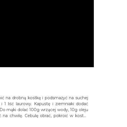
ić na drobną kostkę i podsmażyć na suchej
 1 liść laurowy. Kapustę i ziemniaki dodać
m. Do mąki dolać 100g wrzącej wody, 10g
 odstawić na chwilę. Cebulę obrać, pokroić
ze skóry, rozdrobnić i dodać na patelnie.
i rozwałkować i wyciąć kółka. Połowę kółek