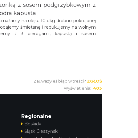
 modra kapusta
 i obsmażamy na oleju. 10 dkg drobno
smażamy na maśle, dodajemy śmietanę
u. Polędwiczkę podajemy z 3 pierogami,
Zauważyłeś błąd w treści?
ZGŁOŚ
Wyświetlenia:
403
Regionalne
Beskidy
Śląsk Cieszyński
Jura Krakowsko-