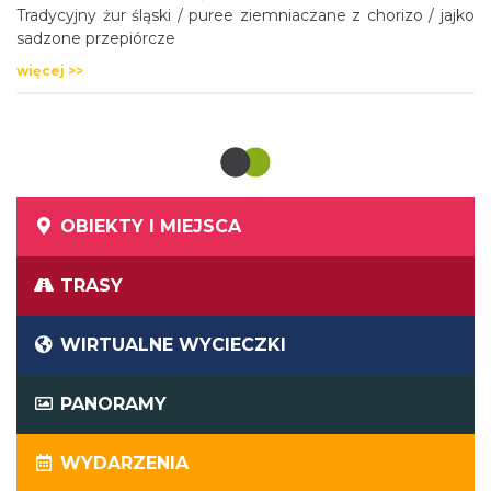
Tradycyjny żur śląski / puree ziemniaczane z chorizo / jajko
sadzone przepiórcze
więcej >>
OBIEKTY I MIEJSCA
TRASY
WIRTUALNE WYCIECZKI
PANORAMY
WYDARZENIA