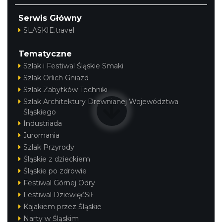
Serwis Główny
SLASKIE.travel
Tematyczne
Szlak i Festiwal Śląskie Smaki
Szlak Orlich Gniazd
Szlak Zabytków Techniki
Szlak Architektury Drewnianej Województwa
Śląskiego
Industriada
Juromania
Szlak Przyrody
Śląskie z dzieckiem
Śląskie po zdrowie
Festiwal Górnej Odry
Festiwal DziewięćSił
Kajakiem przez Śląskie
Narty w Śląskim