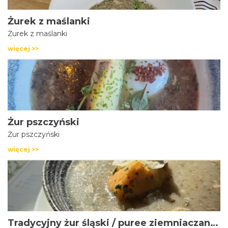
Żurek z maślanki
Żurek z maślanki
więcej >>
Żur pszczyński
Żur pszczyński
więcej >>
Tradycyjny żur śląski / puree ziemniaczane z chorizo / jajko sadzone przepiórcze