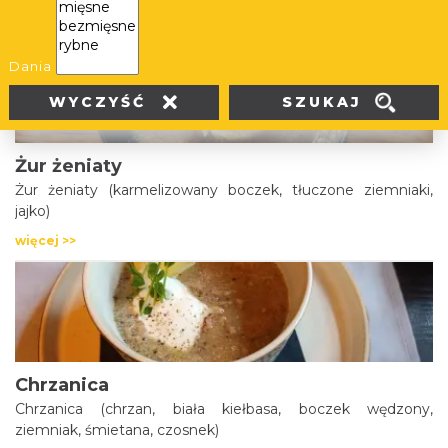
więcej >>
Dania
SZUKAJ
WYCZYŚĆ
Żur żeniaty
Żur żeniaty (karmelizowany boczek, tłuczone ziemniaki,
jajko)
więcej >>
Chrzanica
Chrzanica (chrzan, biała kiełbasa, boczek wędzony,
ziemniak, śmietana, czosnek)