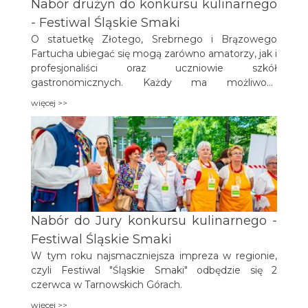
Nabór drużyn do konkursu kulinarnego
- Festiwal Śląskie Smaki
O statuetkę Złotego, Srebrnego i Brązowego
Fartucha ubiegać się mogą zarówno amatorzy, jak i
profesjonaliści oraz uczniowie szkół
gastronomicznych. Każdy ma możliwość
spróbowania swoich sił, a przede wszystkim –
więcej >>
może poczuć się jak prawdziwy kuchmistrz!
Nabór do Jury konkursu kulinarnego -
Festiwal Śląskie Smaki
W tym roku najsmaczniejsza impreza w regionie,
czyli Festiwal "Śląskie Smaki" odbędzie się 2
czerwca w Tarnowskich Górach.
więcej >>