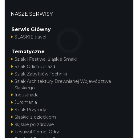
NASZE SERWISY
Serwis Główny
SLASKIE.travel
Tematyczne
Szlak i Festiwal Śląskie Smaki
Szlak Orlich Gniazd
Szlak Zabytków Techniki
Szlak Architektury Drewnianej Województwa
Śląskiego
Industriada
Juromania
Szlak Przyrody
Śląskie z dzieckiem
Śląskie po zdrowie
Festiwal Górnej Odry