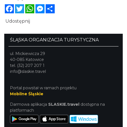
Facebook
Twitter
WhatsApp
Messenger
Share
Udostępnij
ŚLĄSKA ORGANIZACJA TURYSTYCZNA
ul. Mickiewicza 29
40-085 Katowice
tel. (32) 207 207 1
info@slaskie.travel
Portal powstał w ramach projektu
Mobilne Śląskie
Darmowa aplikacja
SLASKIE.travel
dostępna na
platformach