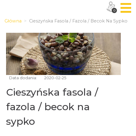
0
Główna
Cieszyńska Fasola / Fazola / Becok Na Sypko
Data dodania:
2020-02-25
Cieszyńska fasola /
fazola / becok na
sypko