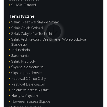
SLASKIE.travel
Tematyczne
Szlak i Festiwal Śląskie Smaki
Szlak Orlich Gniazd
Szlak Zabytków Techniki
Szlak Architektury Drewnianej Województwa
Śląskiego
Industriada
Juromania
Szlak Przyrody
Śląskie z dzieckiem
Śląskie po zdrowie
Festiwal Górnej Odry
Festiwal DziewięćSił
Kajakiem przez Śląskie
Narty w Śląskim
Rowerem przez Śląskie