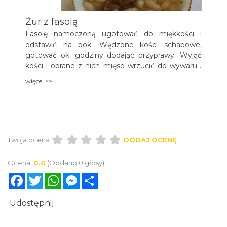
fasolką, ziemniakami posypane koperkiem.
Żur z fasolą
Fasolę namoczoną ugotować do miękkości i
odstawić na bok. Wędzone kości schabowe,
gotować ok. godziny dodając przyprawy. Wyjąć
kości i obrane z nich mięso wrzucić do wywaru i
gotować dalej na małym ogniu. Przesmażyć
więcej >>
boczek z cebulką i dodać do wywaru. Wywar
zalać żurkiem z mąki żurkowej i gotować jeszcze
10 – 15 minut, pod koniec dodać potarty w
dłoniach majeranek i ugotowaną fasolę.
Twoja ocena:
DODAJ OCENĘ
Ocena:
0.0
(Oddano 0 głosy)
Facebook
Twitter
WhatsApp
Messenger
Share
Udostępnij