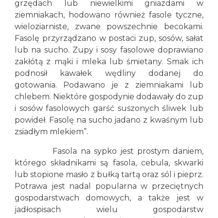
grzędach lub niewielkimi gniazdami w
ziemniakach, hodowano również fasole tyczne,
wieloziarniste, zwane powszechnie becokami.
Fasolę przyrządzano w postaci zup, sosów, sałat
lub na sucho. Zupy i sosy fasolowe doprawiano
zakłótą z mąki i mleka lub śmietany. Smak ich
podnosił kawałek wędliny dodanej do
gotowania. Podawano je z ziemniakami lub
chlebem. Niektóre gospodynie dodawały do zup
i sosów fasolowych garść suszonych śliwek lub
powideł. Fasolę na sucho jadano z kwaśnym lub
zsiadłym mlekiem”.
Fasola na sypko jest prostym daniem,
którego składnikami są fasola, cebula, skwarki
lub stopione masło z bułką tartą oraz sól i pieprz.
Potrawa jest nadal popularna w przeciętnych
gospodarstwach domowych, a także jest w
jadłospisach wielu gospodarstw